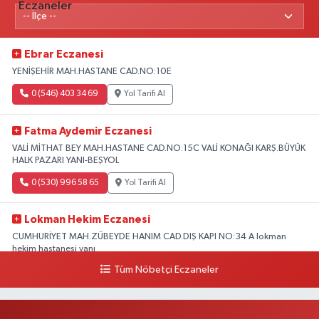
Ebrar Eczanesi
YENİŞEHİR MAH.HASTANE CAD.NO:10E
0 (546) 403 34 69
Yol Tarifi Al
Fatma Aydemir Eczanesi
VALİ MİTHAT BEY MAH.HASTANE CAD.NO:15C VALİ KONAĞI KARŞ.BÜYÜK
HALK PAZARI YANI-BEŞYOL
0 (530) 996 58 65
Yol Tarifi Al
Lokman Hekim Eczanesi
CUMHURİYET MAH.ZÜBEYDE HANIM CAD.DIŞ KAPI NO:34 A lokman
hekim hastanesi yanı
Tüm Nöbetçi Eczaneler
0 (432) 503 93 23
Yol Tarifi Al
Hekimoğlu Eczanesi