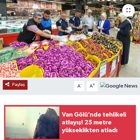
RESMİ İLANLAR
Paylaş
-
+
A
A
Van Gölü’nde tehlikeli
atlayış! 25 metre
yükseklikten atladı