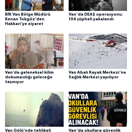
BİK Van Bölge Müdürü
Van'da DEAŞ operasyonu:
Kenan Tokgöz’den
104 şüpheli yakalandı
Hakkari’ye ziyaret
Van’da geleneksel kilim
Van Abalı Kayak Merkezi'ne
dokumacılığı geleceğe
Sağlık Merkezi yapılıyor
taşınıyor
Van Gölü’nde tehlikeli
Van'da okullara güvenlik