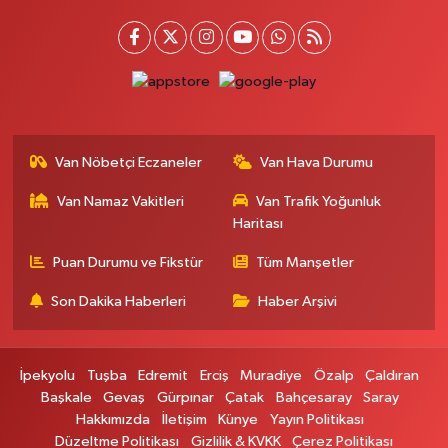
Ozan Eczanesi
SERHAT MAHALLESİ CUMHURİYET BULVARI VAN AVM YANI NO:137
ECIVILCOCUKMAGAZASIKARSISI
0 (542) 384 45 20
Yol Tarifi Al
Gevaş Eczanesi
ORTA MAH.SAKARYA CAD.GEVAŞ ÇARŞI MERKEZ CAMİ ALTI DÜKKANI
Van Nöbetçi Eczaneler
Van Hava Durumu
HALK EĞİTİM MERKEZİ KARŞ.NO:1C
0 (537) 031 18 82
Yol Tarifi Al
Van Namaz Vakitleri
Van Trafik Yoğunluk
Haritası
Kamer Eczanesi
Puan Durumu ve Fikstür
Tüm Manşetler
Kampüs Yolu Üzeri Kampüs Galericiler Sitesi Yanı No:43
Son Dakika Haberleri
Haber Arşivi
0 (432) 412 23 33
Yol Tarifi Al
Atabay Eczanesi
İpekyolu
Tuşba
Edremit
Erciş
Muradiye
Özalp
Çaldıran
ŞEHİT JANDARMA BİNBAŞI CESUR MAH. VALİ MÜNİR KARALOĞLU
Başkale
Gevaş
Gürpınar
Çatak
Bahçesaray
Saray
CADDESİ NO:18
Hakkımızda
İletişim
Künye
Yayın Politikası
0 (543) 564 72 82
Yol Tarifi Al
Düzeltme Politikası
Gizlilik & KVKK
Çerez Politikası