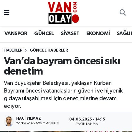
Vanspor
Van Nöbetçi Eczaneler
VANSPOR
GÜNCEL
SİYASET
EKONOMİ
SAĞLI
Güncel
Van Hava Durumu
HABERLER
GÜNCEL HABERLER
Siyaset
Van Namaz Vakitleri
Van’da bayram öncesi sıkı
Ekonomi
Van Trafik Yoğunluk Haritası
denetim
Sağlık
Süper Lig Puan Durumu ve Fikstür
Van Büyükşehir Belediyesi, yaklaşan Kurban
Bayramı öncesi vatandaşların güvenli ve hijyenik
Eğitim
Tüm Manşetler
gıdaya ulaşabilmesi için denetimlerine devam
ediyor.
Bilim & Teknoloji
Son Dakika Haberleri
HACI YILMAZ
04.06.2025 - 14:15
VANOLAY.COM MUHABIRI
YAYINLANMA
Dünya
Haber Arşivi