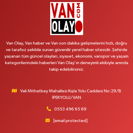
Vanyolu Caddesi Yeni Diş Hastanesi Yanı NO:102F
0 (541) 147 65 65
Yol Tarifi Al
Koç Eczanesi
CUMHURİYET MAH.KONAK SK.NO:6
Van Olay, Van haber ve Van son dakika gelişmelerini hızlı, doğru
0 (530) 442 24 65
Yol Tarifi Al
ve tarafsız şekilde sunan güvenilir yerel haber sitesidir. Şehirde
yaşanan tüm güncel olayları, siyaset, ekonomi, vanspor ve yaşam
Yiğit Eczanesi
kategorilerindeki haberleri Van Olay’ın deneyimli ekibiyle anında
HATUNİYE MAHALLESİ ASMİN SOKAK NO:3 A ÖZEL AKDAMAR
takip edebilirsiniz.
HASTANESİ KARŞISI
0 (432) 217 11 10
Yol Tarifi Al
Vali Mithatbey Mahallesi Kışla Yolu Caddesi No:29/B
Akdağ Eczanesi
İPEKYOLU/VAN
SÜPHAN MAH.İPEKYOLU CAD.NO:283G BAHÇEŞEHİR KOLEJİ KARŞISI-
ABAKAN PLAZA
0553 496 65 69
0 (542) 378 02 68
Yol Tarifi Al
[email protected]