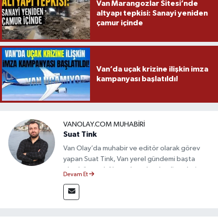
Van Marangozlar Sitesi’nde
altyapı tepkisi: Sanayi yeniden
çamur içinde
Van’da uçak krizine ilişkin imza
kampanyası başlatıldı!
VANOLAY.COM MUHABIRI
Suat Tink
Van Olay’da muhabir ve editör olarak görev
yapan Suat Tink, Van yerel gündemi başta
olmak üzere bölgesel ve ulusal gelişmeleri
Devam Et
yakından takip etmektedir. İletişim Fakültesi
mezunu olan Tink, sahadan edindiği bilgilerle
doğruluk, tarafsızlık ve etik ilkeler
çerçevesinde güvenilir ve hızlı habercilik