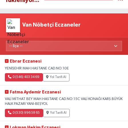
Yükleniyor...
Van Nöbetçi Eczaneler
Ebrar Eczanesi
YENİŞEHİR MAH.HASTANE CAD.NO:10E
0 (546) 403 34 69
Yol Tarifi Al
Fatma Aydemir Eczanesi
VALİ MİTHAT BEY MAH.HASTANE CAD.NO:15C VALİ KONAĞI KARŞ.BÜYÜK
HALK PAZARI YANI-BEŞYOL
0 (530) 996 58 65
Yol Tarifi Al
Lokman Hekim Eczanesi