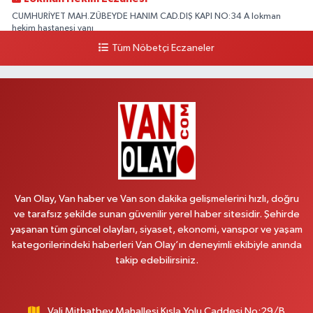
CUMHURİYET MAH.ZÜBEYDE HANIM CAD.DIŞ KAPI NO:34 A lokman
hekim hastanesi yanı
Tüm Nöbetçi Eczaneler
0 (432) 503 93 23
Yol Tarifi Al
Hekimoğlu Eczanesi
Vanyolu Caddesi Yeni Diş Hastanesi Yanı NO:102F
0 (541) 147 65 65
Yol Tarifi Al
Koç Eczanesi
CUMHURİYET MAH.KONAK SK.NO:6
Van Olay, Van haber ve Van son dakika gelişmelerini hızlı, doğru
0 (530) 442 24 65
Yol Tarifi Al
ve tarafsız şekilde sunan güvenilir yerel haber sitesidir. Şehirde
yaşanan tüm güncel olayları, siyaset, ekonomi, vanspor ve yaşam
Yiğit Eczanesi
kategorilerindeki haberleri Van Olay’ın deneyimli ekibiyle anında
HATUNİYE MAHALLESİ ASMİN SOKAK NO:3 A ÖZEL AKDAMAR
takip edebilirsiniz.
HASTANESİ KARŞISI
0 (432) 217 11 10
Yol Tarifi Al
Vali Mithatbey Mahallesi Kışla Yolu Caddesi No:29/B