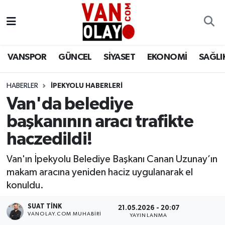
Vanspor
Van Nöbetçi Eczaneler
VANSPOR
GÜNCEL
SİYASET
EKONOMİ
SAĞLI
Güncel
Van Hava Durumu
HABERLER
İPEKYOLU HABERLERİ
Siyaset
Van Namaz Vakitleri
Van'da belediye
Ekonomi
Van Trafik Yoğunluk Haritası
başkanının aracı trafikte
haczedildi!
Sağlık
Süper Lig Puan Durumu ve Fikstür
Van'ın İpekyolu Belediye Başkanı Canan Uzunay’ın
Eğitim
Tüm Manşetler
makam aracına yeniden haciz uygulanarak el
konuldu.
Bilim & Teknoloji
Son Dakika Haberleri
SUAT TINK
21.05.2026 - 20:07
VANOLAY.COM MUHABIRI
YAYINLANMA
Dünya
Haber Arşivi