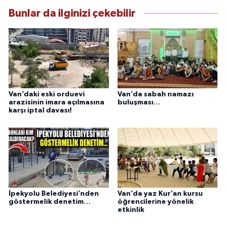
anlayışını benimsemektedir.
Bunlar da ilginizi çekebilir
Van’daki eski orduevi
Van’da sabah namazı
arazisinin imara açılmasına
buluşması…
karşı iptal davası!
İpekyolu Belediyesi’nden
Van’da yaz Kur’an kursu
göstermelik denetim…
öğrencilerine yönelik
etkinlik