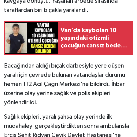
kavgaya dönüştü. Yaşanan arbede sırasında
taraflardan biri bıçakla yaralandı.
Van’da kaybolan 10
yaşındaki otizmli
çocuğun cansız bedeni
bulundu
Bacağından aldığı bıçak darbesiyle yere düşen
yaralı için çevrede bulunan vatandaşlar durumu
hemen 112 Acil Çağrı Merkezi'ne bildirdi. İhbar
üzerine olay yerine sağlık ve polis ekipleri
yönlendirildi.
Sağlık ekipleri, yaralı şahsa olay yerinde ilk
müdahaleyi gerçekleştirdikten sonra ambulansla
Erciş Şehit Rıdvan Çevik Devlet Hastanesi'ne