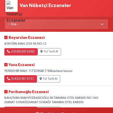
Van Nöbetçi Eczaneler
Beyarslan Eczanesi
ATATÜRK MAH.209 SK.NO:12
0 (530) 635 50 65
Yol Tarifi Al
Yuva Eczanesi
YENİŞEHİR MAH. 117.SOKAK 7-9Ahastane karşısı
0 (432) 451 31 51
Yol Tarifi Al
Perihanoğlu Eczanesi
BAHÇİVAN MAH.YÜZBAŞIOĞLU SK.TAMARA OTEL KARŞISI NO:14G
(SANAT SOKAĞI)SANAT SOKAĞI TAMARA OTEL KARŞISI
0 (432) 216 24 25
Yol Tarifi Al