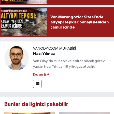
Van Marangozlar Sitesi’nde
altyapı tepkisi: Sanayi yeniden
çamur içinde
VANOLAY.COM MUHABIRI
Hacı Yılmaz
Van Olay’da muhabir ve editör olarak görev
yapan Hacı Yılmaz, 19 yıllık gazetecilik
deneyimiyle Van yerel gündemi başta olmak
Devam Et
üzere bölgesel ve ulusal gelişmeleri sahadan
takip etmektedir. Editoryal sürece katkı sunan
Yılmaz, tarafsızlık, doğruluk ve etik ilkeler
çerçevesinde ürettiği haberlerle kamuoyunu
güvenilir kaynaklara dayalı olarak
Bunlar da ilginizi çekebilir
bilgilendirmektedir.