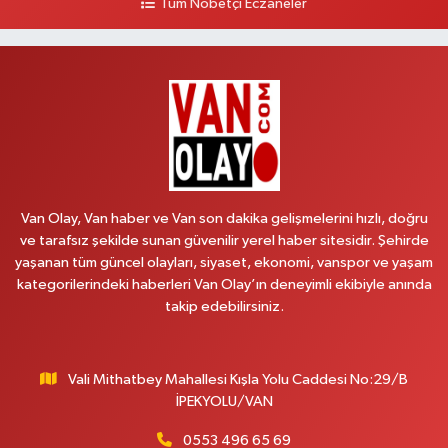
Tüm Nöbetçi Eczaneler
Aydın Eczanesi
Recep Tayyip Erdoğan Mah.Azerbaycan Cad.104 B
0 (538) 861 36 16
Yol Tarifi Al
Arjin Eczanesi
BEYAZIT MAH.ZEYLAN CADDESİ OKYANUS GİYİM YANI NO:1
0 (535) 014 85 70
Yol Tarifi Al
Van Olay, Van haber ve Van son dakika gelişmelerini hızlı, doğru
ve tarafsız şekilde sunan güvenilir yerel haber sitesidir. Şehirde
Afşar Eczanesi
yaşanan tüm güncel olayları, siyaset, ekonomi, vanspor ve yaşam
Kazım Karabekir cad.Eski Araştırma Hastanesi karşısı (kent park karşısı )
kategorilerindeki haberleri Van Olay’ın deneyimli ekibiyle anında
Kaval iş merkezi No: 156 B
takip edebilirsiniz.
0 (432) 214 02 40
Yol Tarifi Al
Vali Mithatbey Mahallesi Kışla Yolu Caddesi No:29/B
Gürpınar Eczanesi
İPEKYOLU/VAN
Akpınar Mah. Milli Egemenlik Cad.No:7 A
0 (506) 065 26 65
Yol Tarifi Al
0553 496 65 69