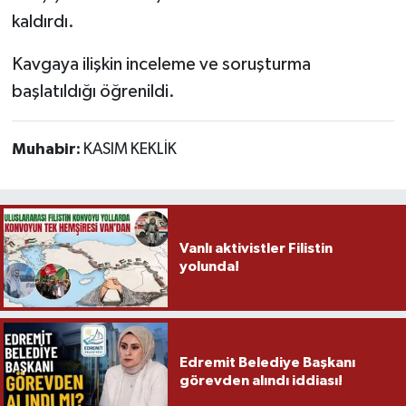
kaldırdı.
Kavgaya ilişkin inceleme ve soruşturma
başlatıldığı öğrenildi.
Muhabir:
KASIM KEKLİK
Vanlı aktivistler Filistin
yolunda!
Edremit Belediye Başkanı
görevden alındı iddiası!