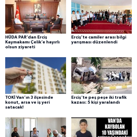
HÜDA PAR’dan Erciş
Erciş’te camiler arası bilgi
Kaymakamı Çelik’e hayırlı
yarışması düzenlendi
olsun ziyareti
TOKİ Van’ın 3 ilçesinde
Erciş'te peş peşe iki trafik
konut, arsa ve iş yeri
kazası: 5 kişi yaralandı
satacak!