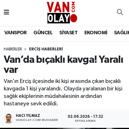
Vanspor
Van Nöbetçi Eczaneler
VANSPOR
GÜNCEL
SİYASET
EKONOMİ
SAĞLI
Güncel
Van Hava Durumu
HABERLER
ERCİŞ HABERLERİ
Siyaset
Van Namaz Vakitleri
Van’da bıçaklı kavga! Yaralı
Ekonomi
Van Trafik Yoğunluk Haritası
var
Sağlık
Süper Lig Puan Durumu ve Fikstür
Van'ın Erciş ilçesinde iki kişi arasında çıkan bıçaklı
kavgada 1 kişi yaralandı. Olayda yaralanan bir kişi
Eğitim
Tüm Manşetler
sağlık ekiplerinin müdahalesinin ardından
hastaneye sevk edildi.
Bilim & Teknoloji
Son Dakika Haberleri
HACI YILMAZ
02.06.2026 - 17:32
VANOLAY.COM MUHABIRI
YAYINLANMA
Dünya
Haber Arşivi