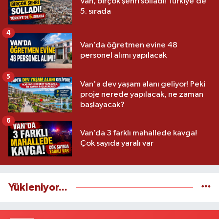
Van, birçok şehri solladı! Türkiye’de
5. sırada
4
Van’da öğretmen evine 48
personel alımı yapılacak
5
Van'a dev yaşam alanı geliyor! Peki
proje nerede yapılacak, ne zaman
başlayacak?
6
Van’da 3 farklı mahallede kavga!
Çok sayıda yaralı var
Yükleniyor...