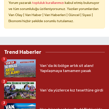
Yorum yazarak
topluluk kurallarımızı
kabul etmiş bulunuyor
ve tüm sorumluluğu üstleniyorsunuz. Yazılan yorumlardan
Van Olay | Van Haber | Van Haberleri | Güncel | Siyasi |
Ekonomi hiçbir şekilde sorumlu tutulamaz.
Trend Haberler
1
Van'da iki bölge artık sit alanı!
Yapılaşmaya tamamen yasak
2
Van'da yüzlerce kız tesettüre girdi
3