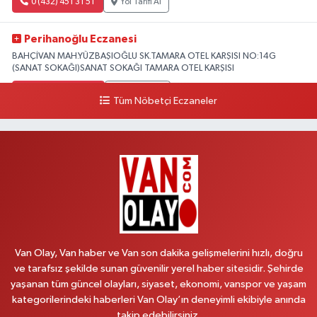
0 (432) 451 31 51
Yol Tarifi Al
Perihanoğlu Eczanesi
BAHÇİVAN MAH.YÜZBAŞIOĞLU SK.TAMARA OTEL KARŞISI NO:14G
(SANAT SOKAĞI)SANAT SOKAĞI TAMARA OTEL KARŞISI
0 (432) 216 24 25
Yol Tarifi Al
Tüm Nöbetçi Eczaneler
Aydın Eczanesi
Recep Tayyip Erdoğan Mah.Azerbaycan Cad.104 B
0 (538) 861 36 16
Yol Tarifi Al
Arjin Eczanesi
BEYAZIT MAH.ZEYLAN CADDESİ OKYANUS GİYİM YANI NO:1
0 (535) 014 85 70
Yol Tarifi Al
Van Olay, Van haber ve Van son dakika gelişmelerini hızlı, doğru
ve tarafsız şekilde sunan güvenilir yerel haber sitesidir. Şehirde
Afşar Eczanesi
yaşanan tüm güncel olayları, siyaset, ekonomi, vanspor ve yaşam
Kazım Karabekir cad.Eski Araştırma Hastanesi karşısı (kent park karşısı )
kategorilerindeki haberleri Van Olay’ın deneyimli ekibiyle anında
Kaval iş merkezi No: 156 B
takip edebilirsiniz.