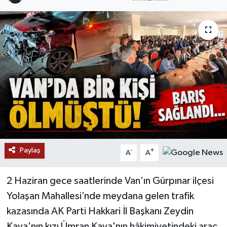
RESMİ İLANLAR
Paylaş
-
+
A
A
2 Haziran gece saatlerinde Van’ın Gürpınar ilçesi
Yolaşan Mahallesi’nde meydana gelen trafik
kazasında AK Parti Hakkari İl Başkanı Zeydin
Kaya'nın kızı Ümran Kaya'nın hâkimiyetindeki araç,