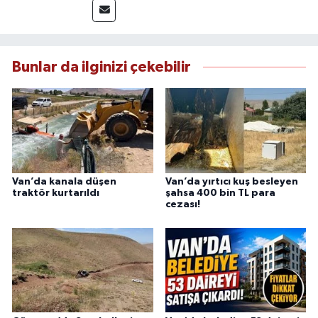
mezunu olan Tink, sahadan edindiği bilgilerle
doğruluk, tarafsızlık ve etik ilkeler
çerçevesinde güvenilir ve hızlı habercilik
anlayışını benimsemektedir.
Bunlar da ilginizi çekebilir
Van’da kanala düşen
Van’da yırtıcı kuş besleyen
traktör kurtarıldı
şahsa 400 bin TL para
cezası!