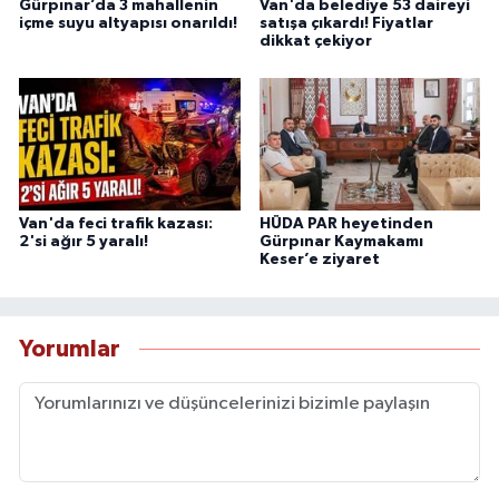
Gürpınar’da 3 mahallenin
Van'da belediye 53 daireyi
içme suyu altyapısı onarıldı!
satışa çıkardı! Fiyatlar
dikkat çekiyor
Van'da feci trafik kazası:
HÜDA PAR heyetinden
2'si ağır 5 yaralı!
Gürpınar Kaymakamı
Keser’e ziyaret
Yorumlar