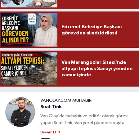
Edremit Belediye Başkanı
görevden alındı iddiası!
Van Marangozlar Sitesi’nde
altyapı tepkisi: Sanayi yeniden
çamur içinde
VANOLAY.COM MUHABIRI
Suat Tink
Van Olay’da muhabir ve editör olarak görev
yapan Suat Tink, Van yerel gündemi başta
olmak üzere bölgesel ve ulusal gelişmeleri
Devam Et
yakından takip etmektedir. İletişim Fakültesi