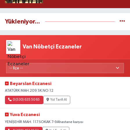
Yükleniyor...
Van Nöbetçi Eczaneler
Beyarslan Eczanesi
ATATÜRK MAH.209 SK.NO:12
0 (530) 635 50 65
Yol Tarifi Al
Yuva Eczanesi
YENİŞEHİR MAH. 117.SOKAK 7-9Ahastane karşısı