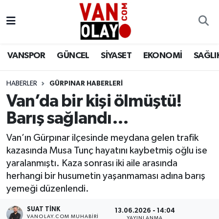
Vanspor
Van Nöbetçi Eczaneler
VANSPOR
GÜNCEL
SİYASET
EKONOMİ
SAĞLI
Güncel
Van Hava Durumu
HABERLER
GÜRPINAR HABERLERİ
Siyaset
Van Namaz Vakitleri
Van’da bir kişi ölmüştü!
Ekonomi
Van Trafik Yoğunluk Haritası
Barış sağlandı…
Sağlık
Süper Lig Puan Durumu ve Fikstür
Van’ın Gürpınar ilçesinde meydana gelen trafik
kazasında Musa Tunç hayatını kaybetmiş oğlu ise
Eğitim
Tüm Manşetler
yaralanmıştı. Kaza sonrası iki aile arasında
herhangi bir husumetin yaşanmaması adına barış
Bilim & Teknoloji
Son Dakika Haberleri
yemeği düzenlendi.
SUAT TINK
Dünya
Haber Arşivi
13.06.2026 - 14:04
VANOLAY.COM MUHABIRI
YAYINLANMA