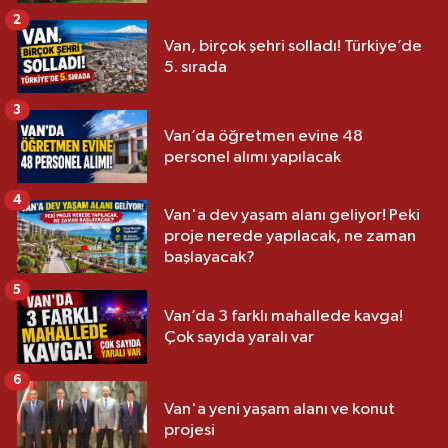
2
Van, birçok şehri solladı! Türkiye’de
5. sırada
3
Van’da öğretmen evine 48
personel alımı yapılacak
4
Van'a dev yaşam alanı geliyor! Peki
proje nerede yapılacak, ne zaman
başlayacak?
5
Van’da 3 farklı mahallede kavga!
Çok sayıda yaralı var
6
Van'a yeni yaşam alanı ve konut
projesi