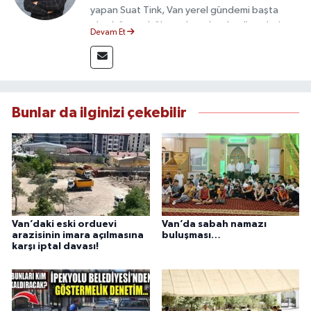
yapan Suat Tink, Van yerel gündemi başta
olmak üzere bölgesel ve ulusal gelişmeleri
Devam Et
yakından takip etmektedir. İletişim Fakültesi
mezunu olan Tink, sahadan edindiği bilgilerle
doğruluk, tarafsızlık ve etik ilkeler
çerçevesinde güvenilir ve hızlı habercilik
anlayışını benimsemektedir.
Bunlar da ilginizi çekebilir
Van’daki eski orduevi
Van’da sabah namazı
arazisinin imara açılmasına
buluşması…
karşı iptal davası!