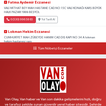
Fatma Aydemir Eczanesi
VALİ MİTHAT BEY MAH.HASTANE CAD.NO:15C VALİ KONAĞI KARŞ.BÜYÜK
HALK PAZARI YANI-BEŞYOL
0 (530) 996 58 65
Yol Tarifi Al
Lokman Hekim Eczanesi
CUMHURİYET MAH.ZÜBEYDE HANIM CAD.DIŞ KAPI NO:34 A lokman
hekim hastanesi yanı
Tüm Nöbetçi Eczaneler
0 (432) 503 93 23
Yol Tarifi Al
Hekimoğlu Eczanesi
Vanyolu Caddesi Yeni Diş Hastanesi Yanı NO:102F
0 (541) 147 65 65
Yol Tarifi Al
Koç Eczanesi
CUMHURİYET MAH.KONAK SK.NO:6
Van Olay, Van haber ve Van son dakika gelişmelerini hızlı, doğru
0 (530) 442 24 65
Yol Tarifi Al
ve tarafsız şekilde sunan güvenilir yerel haber sitesidir. Şehirde