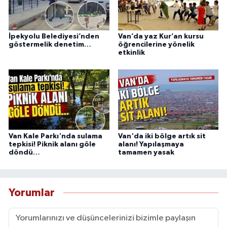
İpekyolu Belediyesi’nden
Van’da yaz Kur’an kursu
göstermelik denetim…
öğrencilerine yönelik
etkinlik
Van Kale Parkı'nda sulama
Van'da iki bölge artık sit
tepkisi! Piknik alanı göle
alanı! Yapılaşmaya
döndü…
tamamen yasak
Yorumlar