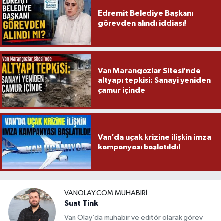
Edremit Belediye Başkanı
görevden alındı iddiası!
Van Marangozlar Sitesi’nde
altyapı tepkisi: Sanayi yeniden
çamur içinde
Van’da uçak krizine ilişkin imza
kampanyası başlatıldı!
VANOLAY.COM MUHABIRI
Suat Tink
Van Olay’da muhabir ve editör olarak görev