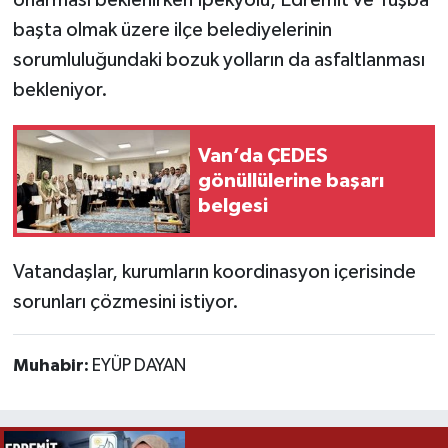
onarması beklenirken İpekyolu, Edremit ve Tuşba
başta olmak üzere ilçe belediyelerinin
sorumluluğundaki bozuk yolların da asfaltlanması
bekleniyor.
Van’da ÇEDES
gönüllülerine başarı
belgesi
Vatandaşlar, kurumların koordinasyon içerisinde
sorunları çözmesini istiyor.
Muhabir:
EYÜP DAYAN