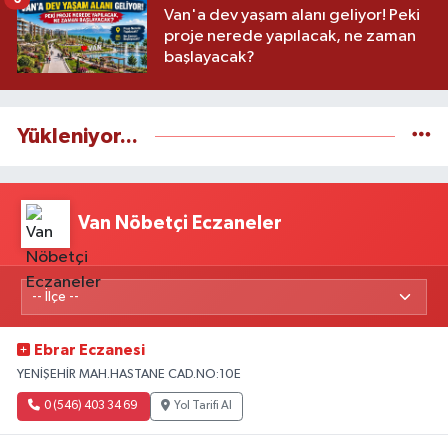
Van'a dev yaşam alanı geliyor! Peki
proje nerede yapılacak, ne zaman
başlayacak?
Yükleniyor...
Van Nöbetçi Eczaneler
Ebrar Eczanesi
YENİŞEHİR MAH.HASTANE CAD.NO:10E
0 (546) 403 34 69
Yol Tarifi Al