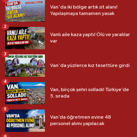
Van'da iki bölge artık sit alanı!
Yapılaşmaya tamamen yasak
2
Vanlı aile kaza yaptı! Ölü ve yaralılar
var
3
Van'da yüzlerce kız tesettüre girdi
4
Van, birçok şehri solladı! Türkiye’de
5. sırada
5
Van’da öğretmen evine 48
personel alımı yapılacak
6