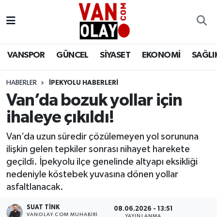
Vanspor
Van Nöbetçi Eczaneler
VANSPOR
GÜNCEL
SİYASET
EKONOMİ
SAĞLI
Güncel
Van Hava Durumu
HABERLER
İPEKYOLU HABERLERİ
Siyaset
Van Namaz Vakitleri
Van’da bozuk yollar için
Ekonomi
Van Trafik Yoğunluk Haritası
ihaleye çıkıldı!
Sağlık
Süper Lig Puan Durumu ve Fikstür
Van’da uzun süredir çözülemeyen yol sorununa
ilişkin gelen tepkiler sonrası nihayet harekete
Eğitim
Tüm Manşetler
geçildi. İpekyolu ilçe genelinde altyapı eksikliği
nedeniyle köstebek yuvasına dönen yollar
Bilim & Teknoloji
Son Dakika Haberleri
asfaltlanacak.
SUAT TINK
Dünya
Haber Arşivi
08.06.2026 - 13:51
VANOLAY.COM MUHABIRI
YAYINLANMA