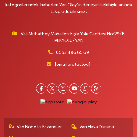
Onay Eczanesi
kategorilerindeki haberleri Van Olay’ın deneyimli ekibiyle anında
MERAŞEL FEVZİ ÇAKMAK CAD. KÜLTÜR SARAYI KIZILAY KAN MERKEZİ
takip edebilirsiniz.
KARŞISI DIŞ KAPI NO:25B
0 (432) 212 66 67
Yol Tarifi Al
Vali Mithatbey Mahallesi Kışla Yolu Caddesi No:29/B
Yenı Derman Eczanesi
İPEKYOLU/VAN
Hatuniye Mah. Özel Akdamar Hastanesi Karşısı Güven Evleri A.Blok No:7
Akdamar Hastanesi Acil yanı. İpekyolu. Hatuniye mahallesi terzioğlu, Eski
0553 496 65 69
ikinisan kedili kavşağı, 65100 Ipekyolu Van
[email protected]
0 (432) 216 14 84
Yol Tarifi Al
Hayat Eczanesi
Kışla Mah.Çınarlı Cad.1038 Sk.No:93 3-4
0 (432) 354 37 36
Yol Tarifi Al
Erdoğan Eczanesi
SEREFIYE MAHALLE URARTU SOKAK ESKİ İSTANBUL HAST. KRŞ. NO:6 B
Van Nöbetçi Eczaneler
Van Hava Durumu
0 (432) 215 82 65
Yol Tarifi Al