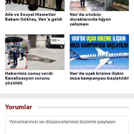
Aile ve Sosyal Hizmetler
Van’da otobüs
Bakanı Göktaş, Van'a geldi
duraklarında hijyen
çalışması
Haberimiz sonuç verdi:
Van’da uçak krizine ilişkin
Kanalizasyon sorunu
imza kampanyası başlatıldı!
çözüldü
Yorumlar