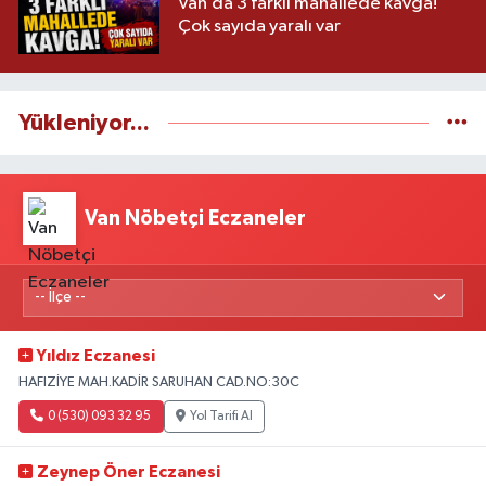
Van’da 3 farklı mahallede kavga!
Çok sayıda yaralı var
Yükleniyor...
Van Nöbetçi Eczaneler
Yıldız Eczanesi
HAFIZİYE MAH.KADİR SARUHAN CAD.NO:30C
0 (530) 093 32 95
Yol Tarifi Al
Zeynep Öner Eczanesi