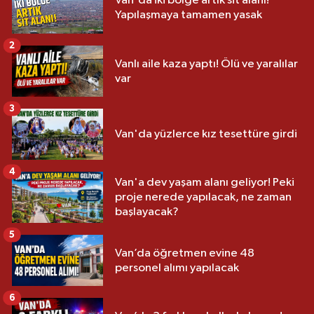
Van'da iki bölge artık sit alanı!
Yapılaşmaya tamamen yasak
2
Vanlı aile kaza yaptı! Ölü ve yaralılar
var
3
Van'da yüzlerce kız tesettüre girdi
4
Van'a dev yaşam alanı geliyor! Peki
proje nerede yapılacak, ne zaman
başlayacak?
5
Van’da öğretmen evine 48
personel alımı yapılacak
6