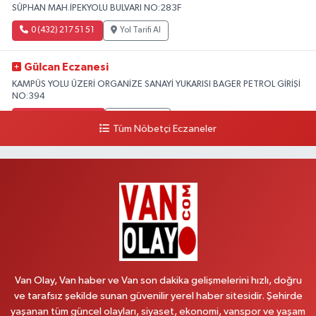
SÜPHAN MAH.İPEKYOLU BULVARI NO:283F
0 (432) 217 51 51
Yol Tarifi Al
Gülcan Eczanesi
KAMPÜS YOLU ÜZERİ ORGANİZE SANAYİ YUKARISI BAGER PETROL GİRİŞİ
NO:394
0 (533) 348 25 87
Yol Tarifi Al
Tüm Nöbetçi Eczaneler
Lütfiye Hanım Eczanesi
BAHÇİVAN MAH.15 TEMMUZ ŞEHİTLERİ CAD.NO:36B ÖZEL LOKMAN
HEKİM HASTANESİ ACİL KARŞISI
0 (501) 048 96 88
Yol Tarifi Al
Emek Eczanesi
MAHMUDİYE MAH.ATATÜRK CAD.NO:17B
Van Olay, Van haber ve Van son dakika gelişmelerini hızlı, doğru
0 (531) 621 69 65
Yol Tarifi Al
ve tarafsız şekilde sunan güvenilir yerel haber sitesidir. Şehirde
yaşanan tüm güncel olayları, siyaset, ekonomi, vanspor ve yaşam