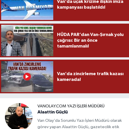
Van’da uçak krizine ilişkin imza
kampanyası başlatıldı!
HÜDA PAR’dan Van-Şırnak yolu
çağrısı: Bir an önce
tamamlanmalı!
Van’da zincirleme trafik kazası
kamerada!
VANOLAY.COM YAZI İŞLERI MÜDÜRÜ
Alaattin Güçlü
Van Olay’da Sorumlu Yazı İşleri Müdürü olarak
görev yapan Alaattin Güçlü, gazetecilik etik