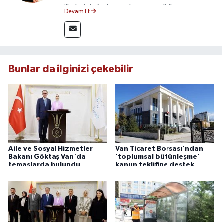
ilkeleri doğrultusunda yayın politikasının
Devam Et
oluşturulması ve editoryal sürecin
yönetiminden sorumludur. Yerel ve ulusal
gündemi yakından takip eden Güçlü, tarafsız,
güvenilir ve nitelikli haberlerin okuyuculara
doğru ve hızlı şekilde ulaştırılmasına öncülük
Bunlar da ilginizi çekebilir
etmektedir.
Aile ve Sosyal Hizmetler
Van Ticaret Borsası'ndan
Bakanı Göktaş Van'da
'toplumsal bütünleşme'
temaslarda bulundu
kanun teklifine destek