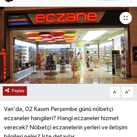
RESMİ İLANLAR
Paylaş
-
+
A
A
Van'da, 02 Kasım Perşembe günü nöbetçi
eczaneler hangileri? Hangi eczaneler hizmet
verecek? Nöbetçi eczanelerin yerleri ve iletişim
bilgileri neler? İşte detaylar...