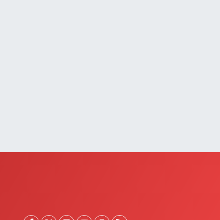
0 (432) 651 21 38
Yol Tarifi Al
Selçuk Eczanesi
UMHURİYET MAHALLESİ ATATÜRK CADDESİ NO:9 1a
0 (545) 563 70 63
Yol Tarifi Al
Yaşam Eczanesi
tatürk Mahallesi 3 Nisan No:71
0 (432) 781 24 65
Yol Tarifi Al