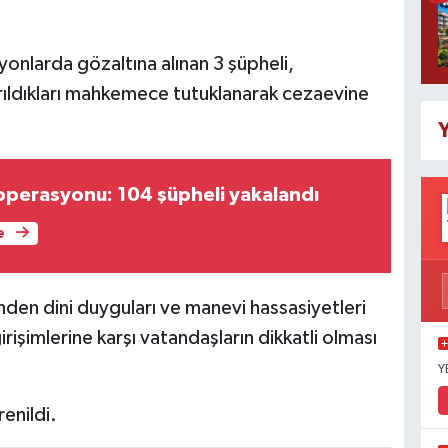
nlarda gözaltına alınan 3 şüpheli,
arıldıkları mahkemece tutuklanarak cezaevine
Y
perasyonu: 104 şüpheli yakalandı
e
inden dini duyguları ve manevi hassasiyetleri
irişimlerine karşı vatandaşların dikkatli olması
Y
enildi.