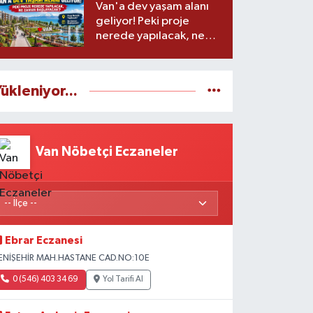
Van'a dev yaşam alanı
geliyor! Peki proje
nerede yapılacak, ne
zaman başlayacak?
ükleniyor...
Van Nöbetçi Eczaneler
Ebrar Eczanesi
ENİŞEHİR MAH.HASTANE CAD.NO:10E
0 (546) 403 34 69
Yol Tarifi Al