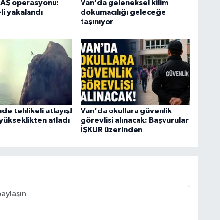
EAŞ operasyonu:
Van’da geleneksel kilim
li yakalandı
dokumacılığı geleceğe
taşınıyor
K
Ş
K
de tehlikeli atlayış!
Van'da okullara güvenlik
yükseklikten atladı
görevlisi alınacak: Başvurular
İŞKUR üzerinden
M
H