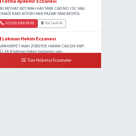
Fatma Aydemir Eczanesi
ALİ MİTHAT BEY MAH.HASTANE CAD.NO:15C VALİ
ONAĞI KARŞ.BÜYÜK HALK PAZARI YANI-BEŞYOL
0 (530) 996 58 65
Yol Tarifi Al
Lokman Hekim Eczanesi
UMHURİYET MAH.ZÜBEYDE HANIM CAD.DIŞ KAPI
O:34 A lokman hekim hastanesi yanı
Tüm Nöbetçi Eczaneler
0 (432) 503 93 23
Yol Tarifi Al
Hekimoğlu Eczanesi
anyolu Caddesi Yeni Diş Hastanesi Yanı NO:102F
0 (541) 147 65 65
Yol Tarifi Al
Koç Eczanesi
UMHURİYET MAH.KONAK SK.NO:6
0 (530) 442 24 65
Yol Tarifi Al