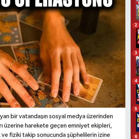
2
3
4
5
şayan bir vatandaşın sosyal medya üzerinden
arı üzerine harekete geçen emniyet ekipleri,
k ve fiziki takip sonucunda şüphelilerin izine
6