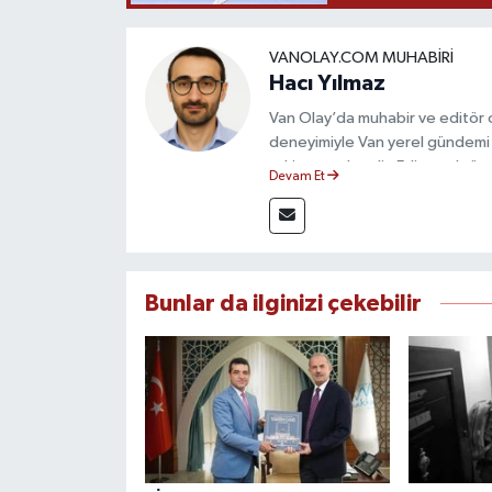
VANOLAY.COM MUHABIRI
Hacı Yılmaz
Van Olay’da muhabir ve editör ol
deneyimiyle Van yerel gündemi 
takip etmektedir. Editoryal sürec
Devam Et
çerçevesinde ürettiği haberlerl
bilgilendirmektedir.
Bunlar da ilginizi çekebilir