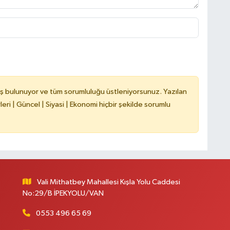
C
ş bulunuyor ve tüm sorumluluğu üstleniyorsunuz. Yazılan
A
ri | Güncel | Siyasi | Ekonomi hiçbir şekilde sorumlu
Vali Mithatbey Mahallesi Kışla Yolu Caddesi
No:29/B İPEKYOLU/VAN
0553 496 65 69