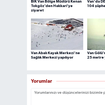
BİK Van Bölge Müdürü Kenan
Van'da D
Tokgöz’den Hakkari’ye
104 şüphe
ziyaret
Van Abalı Kayak Merkezi'ne
Van Gölü’n
Sağlık Merkezi yapılıyor
25 metre 
Yorumlar