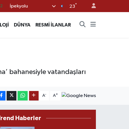
.2
°
İpekyolu
23
17
27
LOJİ
DÜNYA
RESMİ İLANLAR
35
12
19
a’ bahanesiyle vatandaşları
-
+
A
A
Trend Haberler