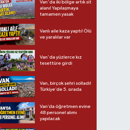
Van'da iki bölge artık sit
alanı! Yapılaşmaya
tamamen yasak
Vanlı aile kaza yaptı! Ölü
ve yaralılar var
Van'da yüzlerce kız
tesettüre girdi
Van, birçok şehri solladı!
Türkiye’de 5. sırada
Van’da öğretmen evine
48 personel alımı
yapılacak