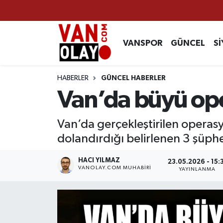
Vanspor
Van Nöbetçi Eczaneler
VANSPOR
GÜNCEL
Sİ
Güncel
Van Hava Durumu
HABERLER
GÜNCEL HABERLER
Siyaset
Van Namaz Vakitleri
Van’da büyü op
Ekonomi
Van Trafik Yoğunluk Haritası
Van’da gerçekleştirilen opera
dolandırdığı belirlenen 3 şüphe
Sağlık
Süper Lig Puan Durumu ve Fikstür
HACI YILMAZ
23.05.2026 - 15:
Eğitim
Tüm Manşetler
VANOLAY.COM MUHABIRI
YAYINLANMA
Bilim & Teknoloji
Son Dakika Haberleri
Dünya
Haber Arşivi