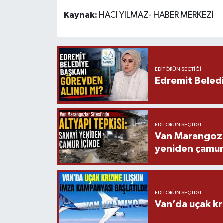
Kaynak:
HACI YILMAZ- HABER MERKEZİ
EDITÖRÜN SEÇTIĞI
Edremit Beledi
EDITÖRÜN SEÇTIĞI
Van Marangozla
yeniden çamur
EDITÖRÜN SEÇTIĞI
Van’da uçak kri