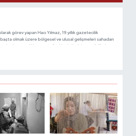
H
A
arak görev yapan Hacı Yılmaz, 19 yıllık gazetecilik
başta olmak üzere bölgesel ve ulusal gelişmeleri sahadan
e katkı sunan Yılmaz, tarafsızlık, doğruluk ve etik ilkeler
S
e kamuoyunu güvenilir kaynaklara dayalı olarak
K
S
N
O
A