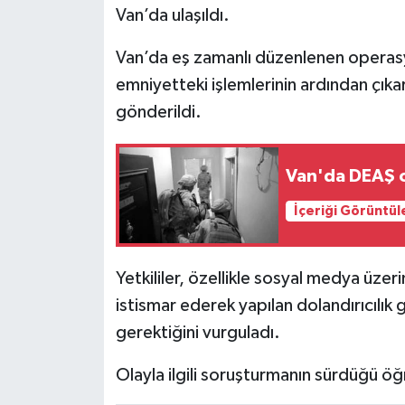
Van’da ulaşıldı.
Van’da eş zamanlı düzenlenen operasyo
emniyetteki işlemlerinin ardından çık
gönderildi.
Van'da DEAŞ o
İçeriği Görüntül
Yetkililer, özellikle sosyal medya üzer
istismar ederek yapılan dolandırıcılık g
gerektiğini vurguladı.
Olayla ilgili soruşturmanın sürdüğü öğr