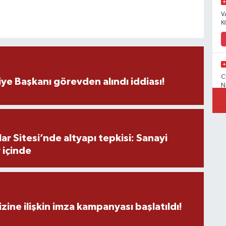
V
K
C
ye Başkanı görevden alındı iddiası!
N
r Sitesi’nde altyapı tepkisi: Sanayi
V
 içinde
C
zine ilişkin imza kampanyası başlatıldı!