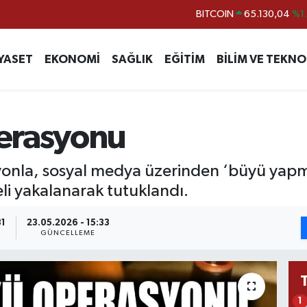
BITCOIN
65.130,04
%1
DOLAR
47,7106
%0.
EURO
55,1652
%0.
YASET
EKONOMİ
SAĞLIK
EĞİTİM
BİLİM VE TEKNO
STERLİN
64,4046
%0.
GRAM ALTIN
6618.49
%2.
erasyonu
BİST100
13.773
%-
syonla, sosyal medya üzerinden ‘büyü yapm
li yakalanarak tutuklandı.
31
23.05.2026 - 15:33
GÜNCELLEME
1