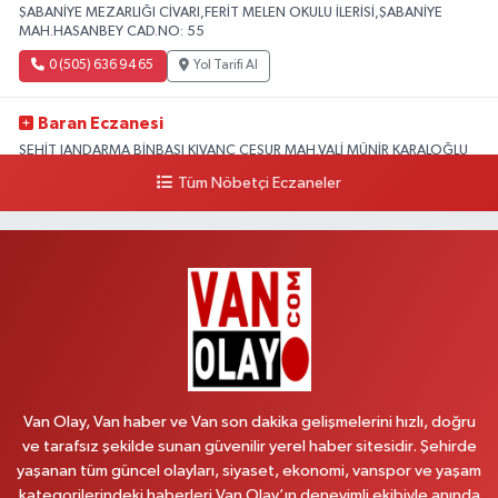
ŞABANİYE MEZARLIĞI CİVARI,FERİT MELEN OKULU İLERİSİ,ŞABANİYE
MAH.HASANBEY CAD.NO: 55
0 (505) 636 94 65
Yol Tarifi Al
Baran Eczanesi
ŞEHİT JANDARMA BİNBAŞI KIVANÇ CESUR MAH.VALİ MÜNİR KARALOĞLU
CAD.DIŞ KAPI NO:6D
Tüm Nöbetçi Eczaneler
0 (538) 376 47 15
Yol Tarifi Al
Vitamin Eczanesi
VANYOLU MAH.KARAYUSUF BEY BULVARI NO:99-B DİŞ HASTANESİ
KARŞISI
0 (432) 351 02 96
Yol Tarifi Al
Koç Eczanesi
Van Olay, Van haber ve Van son dakika gelişmelerini hızlı, doğru
CUMHURİYET MAH.KONAK SK.NO:6
ve tarafsız şekilde sunan güvenilir yerel haber sitesidir. Şehirde
0 (530) 442 24 65
Yol Tarifi Al
yaşanan tüm güncel olayları, siyaset, ekonomi, vanspor ve yaşam
kategorilerindeki haberleri Van Olay’ın deneyimli ekibiyle anında