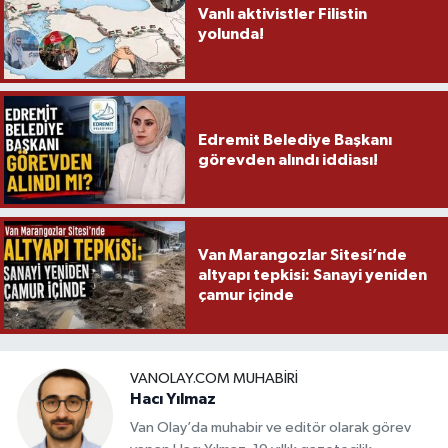
Vanlı aktivistler Filistin
yolunda!
Edremit Belediye Başkanı
görevden alındı iddiası!
Van Marangozlar Sitesi’nde
altyapı tepkisi: Sanayi yeniden
çamur içinde
VANOLAY.COM MUHABIRI
Hacı Yılmaz
Van Olay’da muhabir ve editör olarak görev