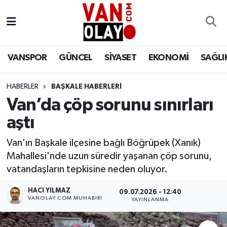
Vanspor
Van Nöbetçi Eczaneler
VANSPOR
GÜNCEL
SİYASET
EKONOMİ
SAĞLI
Güncel
Van Hava Durumu
HABERLER
BAŞKALE HABERLERİ
Siyaset
Van Namaz Vakitleri
Van’da çöp sorunu sınırları
Ekonomi
Van Trafik Yoğunluk Haritası
aştı
Sağlık
Süper Lig Puan Durumu ve Fikstür
Van'ın Başkale ilçesine bağlı Böğrüpek (Xanık)
Mahallesi'nde uzun süredir yaşanan çöp sorunu,
Eğitim
Tüm Manşetler
vatandaşların tepkisine neden oluyor.
HACI YILMAZ
09.07.2026 - 12:40
Bilim & Teknoloji
Son Dakika Haberleri
VANOLAY.COM MUHABIRI
YAYINLANMA
Dünya
Haber Arşivi