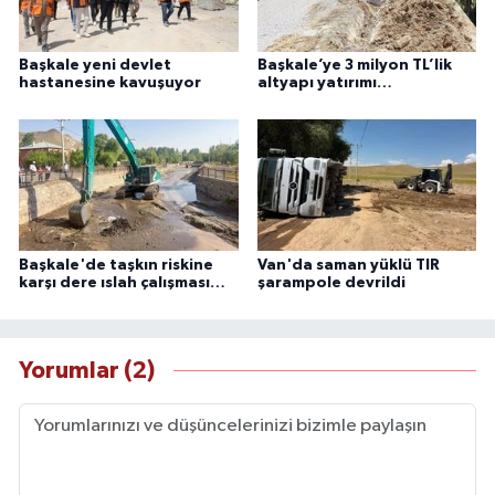
Başkale yeni devlet
Başkale’ye 3 milyon TL’lik
hastanesine kavuşuyor
altyapı yatırımı…
Başkale'de taşkın riskine
Van'da saman yüklü TIR
karşı dere ıslah çalışması…
şarampole devrildi
Yorumlar (2)