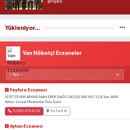
projesi
Yükleniyor...
Van Nöbetçi Eczaneler
Feyfure Eczanesi
SEYİT FEHİM ARVASİ MAH.EREK DAĞI CAD.DIŞ KAP NO:32 B Van AVM
Arkası Sosyal Meskenler Yolu Üzeri
0 (505) 070 35 26
Yol Tarifi Al
Ayhan Eczanesi