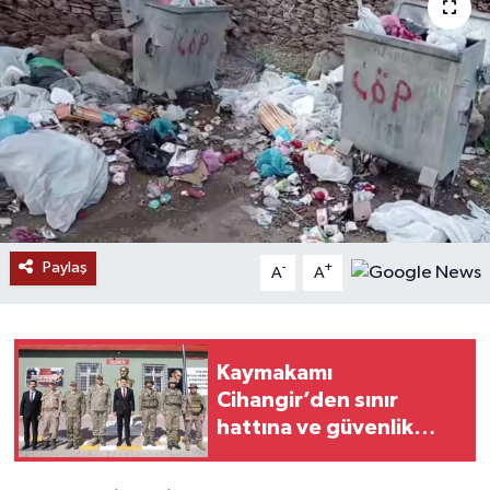
RESMİ İLANLAR
Paylaş
-
+
A
A
Kaymakamı
Cihangir’den sınır
hattına ve güvenlik
birimlerine ziyaret