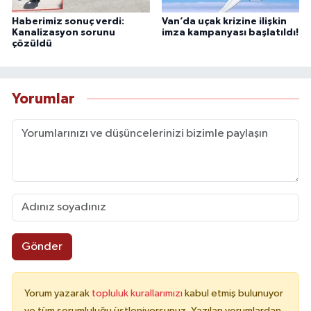
Haberimiz sonuç verdi:
Van’da uçak krizine ilişkin
Kanalizasyon sorunu
imza kampanyası başlatıldı!
çözüldü
Yorumlar
Gönder
Yorum yazarak
topluluk kurallarımızı
kabul etmiş bulunuyor
ve tüm sorumluluğu üstleniyorsunuz. Yazılan yorumlardan