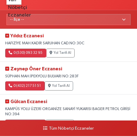
Yıldız Eczanesi
HAFIZİYE MAH.KADİR SARUHAN CAD.NO:30C
0 (530) 093 32 95
Yol Tarifi Al
Zeynep Öner Eczanesi
SÜPHAN MAH.İPEKYOLU BULVARI NO:283F
0 (432) 217 51 51
Yol Tarifi Al
Gülcan Eczanesi
KAMPÜS YOLU ÜZERİ ORGANİZE SANAYİ YUKARISI BAGER PETROL GİRİŞİ
NO:394
0 (533) 348 25 87
Yol Tarifi Al
Tüm Nöbetçi Eczaneler