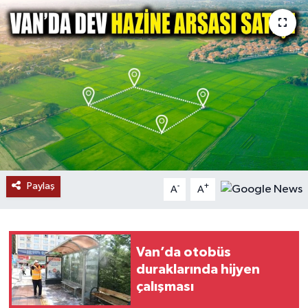
RESMİ İLANLAR
Paylaş
-
+
A
A
Van’da otobüs
duraklarında hijyen
çalışması