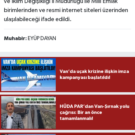
ve İklim Değişikliği İl Müdürlüğü ile Milli Emlak
birimlerinden ve resmi internet siteleri üzerinden
ulaşılabileceği ifade edildi.
Muhabir:
EYÜP DAYAN
Van’da uçak krizine ilişkin imza
kampanyası başlatıldı!
HÜDA PAR’dan Van-Şırnak yolu
çağrısı: Bir an önce
tamamlanmalı!