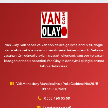
Lütfiye Hanım Eczanesi
BAHÇİVAN MAH.15 TEMMUZ ŞEHİTLERİ CAD.NO:36B ÖZEL LOKMAN
HEKİM HASTANESİ ACİL KARŞISI
0 (501) 048 96 88
Yol Tarifi Al
Emek Eczanesi
MAHMUDİYE MAH.ATATÜRK CAD.NO:17B
Van Olay, Van haber ve Van son dakika gelişmelerini hızlı, doğru
0 (531) 621 69 65
Yol Tarifi Al
ve tarafsız şekilde sunan güvenilir yerel haber sitesidir. Şehirde
yaşanan tüm güncel olayları, siyaset, ekonomi, vanspor ve yaşam
Onay Eczanesi
kategorilerindeki haberleri Van Olay’ın deneyimli ekibiyle anında
MERAŞEL FEVZİ ÇAKMAK CAD. KÜLTÜR SARAYI KIZILAY KAN MERKEZİ
takip edebilirsiniz.
KARŞISI DIŞ KAPI NO:25B
0 (432) 212 66 67
Yol Tarifi Al
Vali Mithatbey Mahallesi Kışla Yolu Caddesi No:29/B
Yenı Derman Eczanesi
İPEKYOLU/VAN
Hatuniye Mah. Özel Akdamar Hastanesi Karşısı Güven Evleri A.Blok No:7
Akdamar Hastanesi Acil yanı. İpekyolu. Hatuniye mahallesi terzioğlu, Eski
0553 496 65 69
ikinisan kedili kavşağı, 65100 Ipekyolu Van
[email protected]