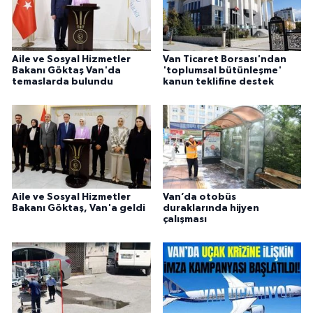
Aile ve Sosyal Hizmetler
Van Ticaret Borsası'ndan
Bakanı Göktaş Van'da
'toplumsal bütünleşme'
temaslarda bulundu
kanun teklifine destek
Aile ve Sosyal Hizmetler
Van’da otobüs
Bakanı Göktaş, Van'a geldi
duraklarında hijyen
çalışması