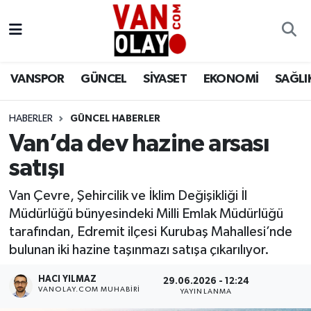
Vanspor
Van Nöbetçi Eczaneler
VANSPOR
GÜNCEL
SİYASET
EKONOMİ
SAĞLI
Güncel
Van Hava Durumu
HABERLER
GÜNCEL HABERLER
Siyaset
Van Namaz Vakitleri
Van’da dev hazine arsası
Ekonomi
Van Trafik Yoğunluk Haritası
satışı
Sağlık
Süper Lig Puan Durumu ve Fikstür
Van Çevre, Şehircilik ve İklim Değişikliği İl
Müdürlüğü bünyesindeki Milli Emlak Müdürlüğü
Eğitim
Tüm Manşetler
tarafından, Edremit ilçesi Kurubaş Mahallesi’nde
bulunan iki hazine taşınmazı satışa çıkarılıyor.
Bilim & Teknoloji
Son Dakika Haberleri
HACI YILMAZ
29.06.2026 - 12:24
VANOLAY.COM MUHABIRI
YAYINLANMA
Dünya
Haber Arşivi