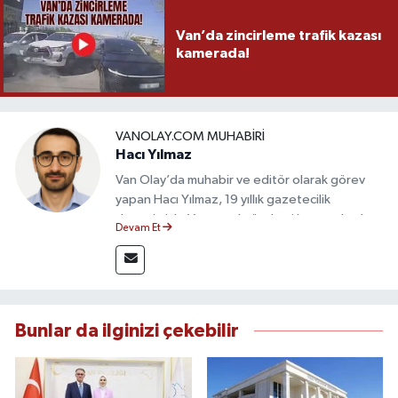
Van’da zincirleme trafik kazası
kamerada!
VANOLAY.COM MUHABIRI
Hacı Yılmaz
Van Olay’da muhabir ve editör olarak görev
yapan Hacı Yılmaz, 19 yıllık gazetecilik
deneyimiyle Van yerel gündemi başta olmak
Devam Et
üzere bölgesel ve ulusal gelişmeleri sahadan
takip etmektedir. Editoryal sürece katkı sunan
Yılmaz, tarafsızlık, doğruluk ve etik ilkeler
çerçevesinde ürettiği haberlerle kamuoyunu
güvenilir kaynaklara dayalı olarak
Bunlar da ilginizi çekebilir
bilgilendirmektedir.