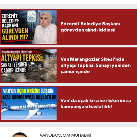
Edremit Belediye Başkanı
görevden alındı iddiası!
Van Marangozlar Sitesi’nde
altyapı tepkisi: Sanayi yeniden
çamur içinde
Van’da uçak krizine ilişkin imza
kampanyası başlatıldı!
VANOLAY.COM MUHABIRI