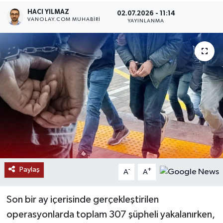
HACI YILMAZ
02.07.2026 - 11:14
RESMİ İLANLAR
VANOLAY.COM MUHABIRI
YAYINLANMA
Paylaş
-
+
A
A
Son bir ay içerisinde gerçekleştirilen
operasyonlarda toplam 307 şüpheli yakalanırken,