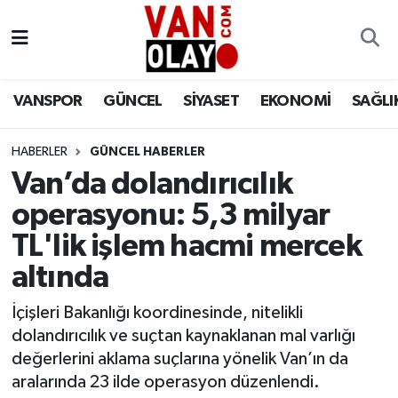
Vanspor
Van Nöbetçi Eczaneler
VANSPOR
GÜNCEL
SİYASET
EKONOMİ
SAĞLI
Güncel
Van Hava Durumu
HABERLER
GÜNCEL HABERLER
Siyaset
Van Namaz Vakitleri
Van’da dolandırıcılık
Ekonomi
Van Trafik Yoğunluk Haritası
operasyonu: 5,3 milyar
TL'lik işlem hacmi mercek
Sağlık
Süper Lig Puan Durumu ve Fikstür
altında
Eğitim
Tüm Manşetler
İçişleri Bakanlığı koordinesinde, nitelikli
dolandırıcılık ve suçtan kaynaklanan mal varlığı
Bilim & Teknoloji
Son Dakika Haberleri
değerlerini aklama suçlarına yönelik Van’ın da
aralarında 23 ilde operasyon düzenlendi.
Dünya
Haber Arşivi