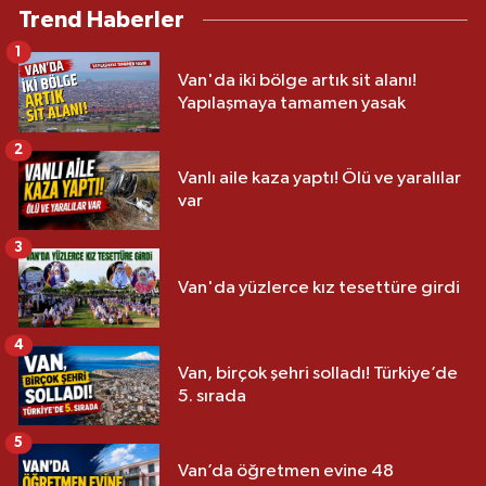
Trend Haberler
1
Van'da iki bölge artık sit alanı!
Yapılaşmaya tamamen yasak
2
Vanlı aile kaza yaptı! Ölü ve yaralılar
var
3
Van'da yüzlerce kız tesettüre girdi
4
Van, birçok şehri solladı! Türkiye’de
5. sırada
5
Van’da öğretmen evine 48