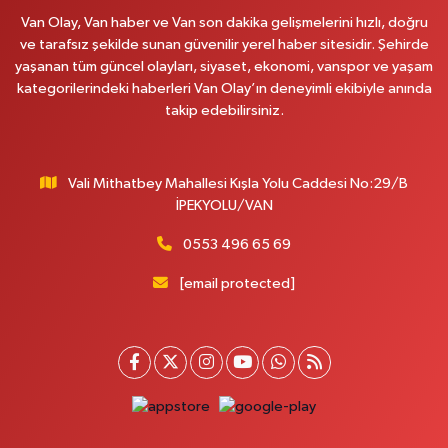
Van Olay, Van haber ve Van son dakika gelişmelerini hızlı, doğru
0 (530) 442 24 65
Yol Tarifi Al
ve tarafsız şekilde sunan güvenilir yerel haber sitesidir. Şehirde
yaşanan tüm güncel olayları, siyaset, ekonomi, vanspor ve yaşam
Yiğit Eczanesi
kategorilerindeki haberleri Van Olay’ın deneyimli ekibiyle anında
HATUNİYE MAHALLESİ ASMİN SOKAK NO:3 A ÖZEL AKDAMAR
takip edebilirsiniz.
HASTANESİ KARŞISI
0 (432) 217 11 10
Yol Tarifi Al
Vali Mithatbey Mahallesi Kışla Yolu Caddesi No:29/B
Akdağ Eczanesi
İPEKYOLU/VAN
SÜPHAN MAH.İPEKYOLU CAD.NO:283G BAHÇEŞEHİR KOLEJİ KARŞISI-
ABAKAN PLAZA
0553 496 65 69
0 (542) 378 02 68
Yol Tarifi Al
[email protected]
Ozan Eczanesi
SERHAT MAHALLESİ CUMHURİYET BULVARI VAN AVM YANI NO:137
ECIVILCOCUKMAGAZASIKARSISI
0 (542) 384 45 20
Yol Tarifi Al