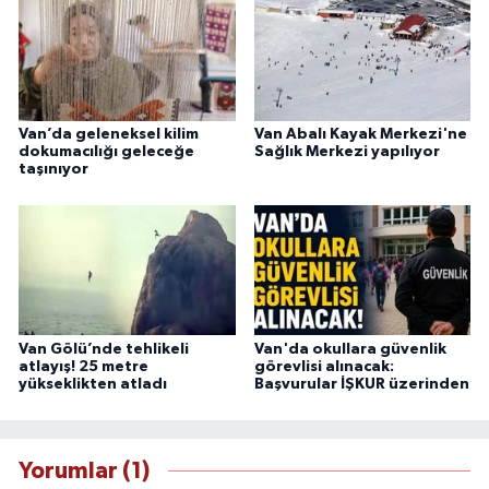
Van’da geleneksel kilim
Van Abalı Kayak Merkezi'ne
dokumacılığı geleceğe
Sağlık Merkezi yapılıyor
taşınıyor
Van Gölü’nde tehlikeli
Van'da okullara güvenlik
atlayış! 25 metre
görevlisi alınacak:
yükseklikten atladı
Başvurular İŞKUR üzerinden
Yorumlar (1)