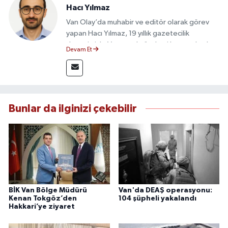
Hacı Yılmaz
Van Olay’da muhabir ve editör olarak görev
yapan Hacı Yılmaz, 19 yıllık gazetecilik
deneyimiyle Van yerel gündemi başta olmak
Devam Et
üzere bölgesel ve ulusal gelişmeleri sahadan
takip etmektedir. Editoryal sürece katkı sunan
Yılmaz, tarafsızlık, doğruluk ve etik ilkeler
çerçevesinde ürettiği haberlerle kamuoyunu
güvenilir kaynaklara dayalı olarak
Bunlar da ilginizi çekebilir
bilgilendirmektedir.
BİK Van Bölge Müdürü
Van'da DEAŞ operasyonu:
Kenan Tokgöz’den
104 şüpheli yakalandı
Hakkari’ye ziyaret