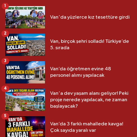
1
Van'da yüzlerce kız tesettüre girdi
2
Van, birçok şehri solladı! Türkiye’de
5. sırada
3
Van’da öğretmen evine 48
personel alımı yapılacak
4
Van'a dev yaşam alanı geliyor! Peki
proje nerede yapılacak, ne zaman
başlayacak?
5
Van’da 3 farklı mahallede kavga!
Çok sayıda yaralı var