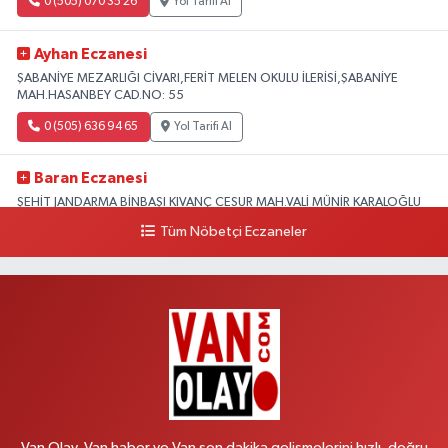
0 (505) 070 35 26
Yol Tarifi Al
Ayhan Eczanesi
ŞABANİYE MEZARLIĞI CİVARI,FERİT MELEN OKULU İLERİSİ,ŞABANİYE
MAH.HASANBEY CAD.NO: 55
0 (505) 636 94 65
Yol Tarifi Al
Baran Eczanesi
ŞEHİT JANDARMA BİNBAŞI KIVANÇ CESUR MAH.VALİ MÜNİR KARALOĞLU
CAD.DIŞ KAPI NO:6D
Tüm Nöbetçi Eczaneler
0 (538) 376 47 15
Yol Tarifi Al
Vitamin Eczanesi
VANYOLU MAH.KARAYUSUF BEY BULVARI NO:99-B DİŞ HASTANESİ
KARŞISI
0 (432) 351 02 96
Yol Tarifi Al
Koç Eczanesi
Van Olay, Van haber ve Van son dakika gelişmelerini hızlı, doğru