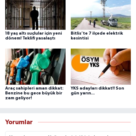
18 yaş altı suçlular için yeni
Bitlis’te 7 ilçede elektrik
dönem! Teklifi yasalaştı
kesintisi
Araç sahipleri aman dikkat:
YKS adayları dikkat!! Son
Benzine bu gece büyük bir
gün yarın...
zam geliyor!
Yorumlar