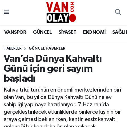
Vanspor
Van Nöbetçi Eczaneler
VANSPOR
GÜNCEL
SİYASET
EKONOMİ
SAĞLI
Güncel
Van Hava Durumu
HABERLER
GÜNCEL HABERLER
Siyaset
Van Namaz Vakitleri
Van’da Dünya Kahvaltı
Ekonomi
Van Trafik Yoğunluk Haritası
Günü için geri sayım
başladı
Sağlık
Süper Lig Puan Durumu ve Fikstür
Kahvaltı kültürünün en önemli merkezlerinden biri
Eğitim
Tüm Manşetler
olan Van, bu yıl da Dünya Kahvaltı Günü’ne ev
sahipliği yapmaya hazırlanıyor. 7 Haziran’da
Bilim & Teknoloji
Son Dakika Haberleri
gerçekleştirilecek etkinliklerde binlerce kişinin bir
araya gelmesi beklenirken, kentin eşsiz kahvaltı
Dünya
Haber Arşivi
geleneği bir kez daha ön plana çıkacak.