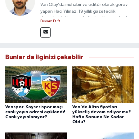
Van Olay’da muhabir ve editör olarak görev
yapan Hacı Yılmaz, 19 yıllık gazetecilik
deneyimiyle Van yerel gündemi başta olmak
Devam Et
üzere bölgesel ve ulusal gelişmeleri sahadan
takip etmektedir. Editoryal sürece katkı sunan
Yılmaz, tarafsızlık, doğruluk ve etik ilkeler
çerçevesinde ürettiği haberlerle kamuoyunu
güvenilir kaynaklara dayalı olarak
Bunlar da ilginizi çekebilir
bilgilendirmektedir.
Vanspor-Kayserispor maçı
Van’da Altın fiyatları
canlı yayın adresi açıklandı!
yükseliş devam ediyor mu?
Canlı yayınlanıyor?
Hafta Sonuna Ne Kadar
Oldu?