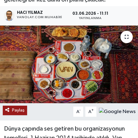
RESMİ İLANLAR
HACI YILMAZ
03.06.2026 - 11:11
VANOLAY.COM MUHABIRI
YAYINLANMA
Paylaş
-
+
A
A
Dünya çapında ses getiren bu organizasyonun