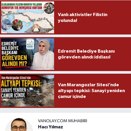
Vanlı aktivistler Filistin
yolunda!
Edremit Belediye Başkanı
görevden alındı iddiası!
Van Marangozlar Sitesi’nde
altyapı tepkisi: Sanayi yeniden
çamur içinde
VANOLAY.COM MUHABIRI
Hacı Yılmaz