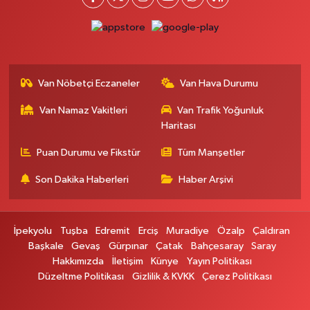
Gevaş Eczanesi
Orta Mahallesi, Sakarya Caddesi No:1 C Gevaş Van
0 (537) 031 18 82
Yol Tarifi Al
Kamer Eczanesi
Van Nöbetçi Eczaneler
Van Hava Durumu
İskele Mahallesi, Erciş yolu No:43 Tuşba Van
Van Namaz Vakitleri
Van Trafik Yoğunluk
0 (432) 412 23 33
Yol Tarifi Al
Haritası
Atabay Eczanesi
Puan Durumu ve Fikstür
Tüm Manşetler
Şehit Jandarma Binbaşı Cesur Mahallesi, Vali Münir Karaloğlu Caddesi
Son Dakika Haberleri
Haber Arşivi
No:18 Çaldıran Van
0 (543) 564 72 82
Yol Tarifi Al
İpekyolu
Tuşba
Edremit
Erciş
Muradiye
Özalp
Çaldıran
Emin Eczanesi
Başkale
Gevaş
Gürpınar
Çatak
Bahçesaray
Saray
Mahmudiye Mahallesi, Semerkant Caddesi No:12 Özalp Van
Hakkımızda
İletişim
Künye
Yayın Politikası
Düzeltme Politikası
Gizlilik & KVKK
Çerez Politikası
0 (432) 712 22 75
Yol Tarifi Al