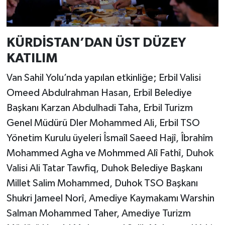
KÜRDİSTAN’DAN ÜST DÜZEY
KATILIM
Van Sahil Yolu’nda yapılan etkinliğe; Erbil Valisi
Omeed Abdulrahman Hasan, Erbil Belediye
Başkanı Karzan Abdulhadi Taha, Erbil Turizm
Genel Müdürü Dler Mohammed Ali, Erbil TSO
Yönetim Kurulu üyeleri Îsmaîl Saeed Hajî, Îbrahîm
Mohammed Agha ve Mohmmed Alî Fathî, Duhok
Valisi Ali Tatar Tawfiq, Duhok Belediye Başkanı
Millet Salim Mohammed, Duhok TSO Başkanı
Shukri Jameel Norî, Amediye Kaymakamı Warshin
Salman Mohammed Taher, Amediye Turizm