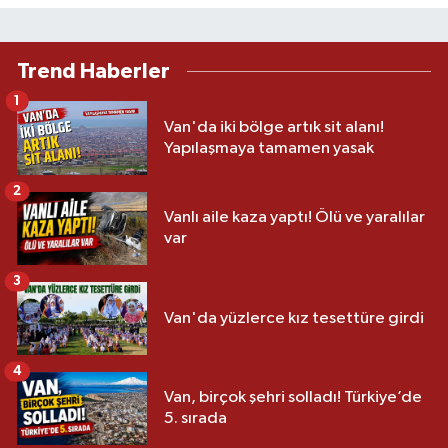
Trend Haberler
1
Van'da iki bölge artık sit alanı!
Yapılaşmaya tamamen yasak
2
Vanlı aile kaza yaptı! Ölü ve yaralılar
var
3
Van'da yüzlerce kız tesettüre girdi
4
Van, birçok şehri solladı! Türkiye’de
5. sırada