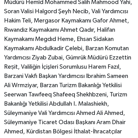
Müdürü Hemîd Mohammed Salih Mahmood Yahi,
Soran Valisi Halgord Şeyh Necib, Vali Yardımcısı
Hakim Teli, Mergasor Kaymakamı Gafor Ahmet,
Rıwandız Kaymakamı Ahmet Qadır, Halifan
Kaymakamı Megdıd Heme, Ehsan Sidakan
Kaymakamı Abdulkadir Çelebi, Barzan Komutan
Yardımcısı Ziyab Zubai, Gümrük Müdürü Ezzettin
Reṣit, Valiliğin İçişleri Sorumlusu Harem Fazıl,
Barzani Vakfı Başkan Yardımcısı Ibrahim Sameen
Ali Wrmziyar, Barzan Turizm Bakanlığı Yetkilisi
Seerwan Tawfeeq Shafeeq Shekhbzeni, Turizm
Bakanlığı Yetkilisi Abdullah I. Malashiekh,
Süleymaniye Vali Yardımcısı Ahmed Ali Ahmed,
Süleymaniye Ticaret Odası Başkanı Aram Dhair
Ahmed, Kürdistan Bölgesi İthalat-İhracatçılar