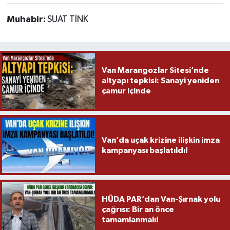
Muhabir:
SUAT TİNK
Van Marangozlar Sitesi’nde
altyapı tepkisi: Sanayi yeniden
çamur içinde
Van’da uçak krizine ilişkin imza
kampanyası başlatıldı!
HÜDA PAR’dan Van-Şırnak yolu
çağrısı: Bir an önce
tamamlanmalı!