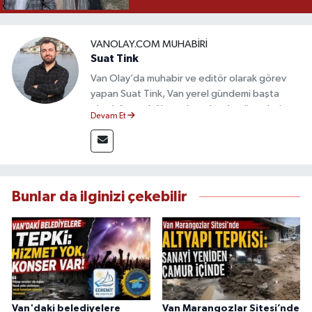
VANOLAY.COM MUHABIRI
Suat Tink
Van Olay’da muhabir ve editör olarak görev
yapan Suat Tink, Van yerel gündemi başta
olmak üzere bölgesel ve ulusal gelişmeleri
Devam Et
yakından takip etmektedir. İletişim Fakültesi
mezunu olan Tink, sahadan edindiği bilgilerle
doğruluk, tarafsızlık ve etik ilkeler
çerçevesinde güvenilir ve hızlı habercilik
anlayışını benimsemektedir.
Bunlar da ilginizi çekebilir
Van'daki belediyelere
Van Marangozlar Sitesi’nde