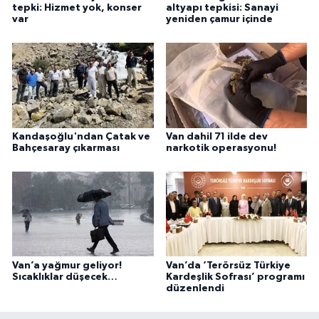
tepki: Hizmet yok, konser
altyapı tepkisi: Sanayi
var
yeniden çamur içinde
Kandaşoğlu'ndan Çatak ve
Van dahil 71 ilde dev
Bahçesaray çıkarması
narkotik operasyonu!
Van’a yağmur geliyor!
Van’da ‘Terörsüz Türkiye
Sıcaklıklar düşecek…
Kardeşlik Sofrası’ programı
düzenlendi