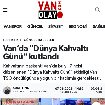
Vanspor
Van Nöbetçi Eczaneler
VANSPOR
GÜNCEL
SİYASET
EKONOMİ
SAĞLI
Güncel
Van Hava Durumu
HABERLER
GÜNCEL HABERLER
Siyaset
Van Namaz Vakitleri
Van’da "Dünya Kahvaltı
Ekonomi
Van Trafik Yoğunluk Haritası
Günü" kutlandı
Sağlık
Süper Lig Puan Durumu ve Fikstür
Kahvaltının başkenti Van’da bu yıl 7’ncisi
düzenlenen "Dünya Kahvaltı Günü" etkinliği Van
Eğitim
Tüm Manşetler
TSO öncülüğünde yoğun bir katılımla gerçekleşti.
SUAT TINK
07.06.2026 - 14:19
07.06.202
Bilim & Teknoloji
Son Dakika Haberleri
VANOLAY.COM MUHABIRI
YAYINLANMA
GÜNCE
Dünya
Haber Arşivi