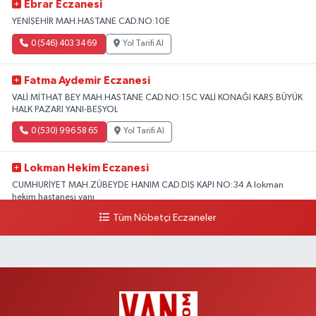
Ebrar Eczanesi
YENİŞEHİR MAH.HASTANE CAD.NO:10E
0 (546) 403 34 69
Yol Tarifi Al
Fatma Aydemir Eczanesi
VALİ MİTHAT BEY MAH.HASTANE CAD.NO:15C VALİ KONAĞI KARŞ.BÜYÜK
HALK PAZARI YANI-BEŞYOL
0 (530) 996 58 65
Yol Tarifi Al
Lokman Hekim Eczanesi
CUMHURİYET MAH.ZÜBEYDE HANIM CAD.DIŞ KAPI NO:34 A lokman
hekim hastanesi yanı
Tüm Nöbetçi Eczaneler
0 (432) 503 93 23
Yol Tarifi Al
Hekimoğlu Eczanesi
Vanyolu Caddesi Yeni Diş Hastanesi Yanı NO:102F
0 (541) 147 65 65
Yol Tarifi Al