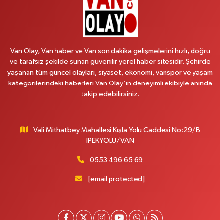
Koç Eczanesi
Cumhuriyet Mahallesi, Konak Sokak No:6 Gürpınar Van
0 (530) 442 24 65
Yol Tarifi Al
Van Olay, Van haber ve Van son dakika gelişmelerini hızlı, doğru
ve tarafsız şekilde sunan güvenilir yerel haber sitesidir. Şehirde
Yiğit Eczanesi
yaşanan tüm güncel olayları, siyaset, ekonomi, vanspor ve yaşam
Hatuniye Mahallesi, Asmin Sokak No:3 A İpekyolu Van
kategorilerindeki haberleri Van Olay’ın deneyimli ekibiyle anında
0 (432) 217 11 10
Yol Tarifi Al
takip edebilirsiniz.
Akdağ Eczanesi
Süphan Mahallesi, İpekyolu Caddesi No:283 G Edremit Van
Vali Mithatbey Mahallesi Kışla Yolu Caddesi No:29/B
İPEKYOLU/VAN
0 (542) 378 02 68
Yol Tarifi Al
0553 496 65 69
Ozan Eczanesi
[email protected]
Serhat Mahallesi, Cumhuriyet Bulvarı No:137 E İpekyolu Van
0 (542) 384 45 20
Yol Tarifi Al