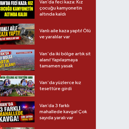
Van’da feci kaza: Kız
çocuğu kamyonetin
altında kaldı
Vanlı aile kaza yaptı! Ölü
ve yaralılar var
Van'da iki bölge artık sit
alanı! Yapılaşmaya
tamamen yasak
Van'da yüzlerce kız
tesettüre girdi
Van’da 3 farklı
mahallede kavga! Çok
sayıda yaralı var