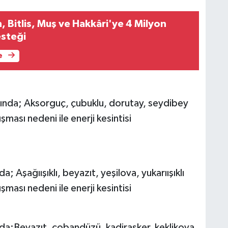
K
 Bitlis, Muş ve Hakkâri'ye 4 Milyon
esteği
e
B
N
ında; Aksorguç, çubuklu, dorutay, seydibey
şması nedeni ile enerji kesintisi
V
; Aşağıışıklı, beyazıt, yeşilova, yukarıışıklı
Y
şması nedeni ile enerji kesintisi
nda;Beyazıt, çobandüzü, kadirasker, keklikova,