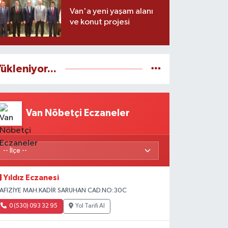
Van'a yeni yaşam alanı
ve konut projesi
ükleniyor...
Van Nöbetçi Eczaneler
Yıldız Eczanesi
AFIZİYE MAH.KADİR SARUHAN CAD.NO:30C
0 (530) 093 32 95
Yol Tarifi Al