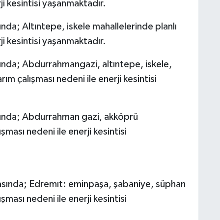
ji kesintisi yaşanmaktadır.
M
da; Altıntepe, iskele mahallelerinde planlı
K
ji kesintisi yaşanmaktadır.
ında; Abdurrahmangazi, altıntepe, iskele,
ım çalışması nedeni ile enerji kesintisi
H
E
H
6
sında; Abdurrahman gazi, akköprü
şması nedeni ile enerji kesintisi
K
asında; Edremıt: eminpaşa, şabaniye, süphan
şması nedeni ile enerji kesintisi
S