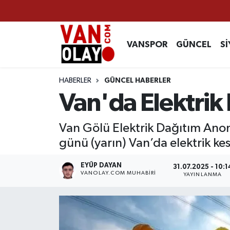
Vanspor
Van Nöbetçi Eczaneler
VANSPOR
GÜNCEL
Sİ
Güncel
Van Hava Durumu
HABERLER
GÜNCEL HABERLER
Siyaset
Van Namaz Vakitleri
Van'da Elektrik 
Ekonomi
Van Trafik Yoğunluk Haritası
Van Gölü Elektrik Dağıtım Ano
günü (yarın) Van’da elektrik ke
Sağlık
Süper Lig Puan Durumu ve Fikstür
EYÜP DAYAN
31.07.2025 - 10:1
Eğitim
Tüm Manşetler
VANOLAY.COM MUHABIRI
YAYINLANMA
Bilim & Teknoloji
Son Dakika Haberleri
Dünya
Haber Arşivi