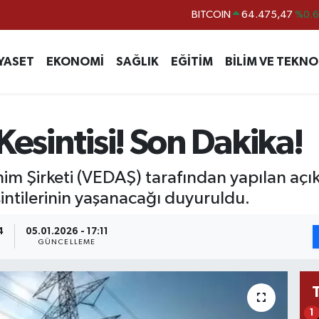
DOLAR
47,5971
%0.
EURO
55,1336
%0.
YASET
EKONOMİ
SAĞLIK
EĞİTİM
BİLİM VE TEKNO
STERLİN
64,2534
%0.
GRAM ALTIN
6518.23
%0.
BİST100
13.703
%
Kesintisi! Son Dakika!
nim Şirketi (VEDAŞ) tarafından yapılan a
sintilerinin yaşanacağı duyuruldu.
4
05.01.2026 - 17:11
GÜNCELLEME
1