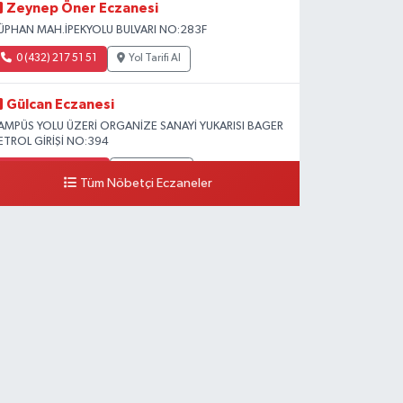
Zeynep Öner Eczanesi
ÜPHAN MAH.İPEKYOLU BULVARI NO:283F
0 (432) 217 51 51
Yol Tarifi Al
Gülcan Eczanesi
AMPÜS YOLU ÜZERİ ORGANİZE SANAYİ YUKARISI BAGER
ETROL GİRİŞİ NO:394
0 (533) 348 25 87
Yol Tarifi Al
Tüm Nöbetçi Eczaneler
Lütfiye Hanım Eczanesi
AHÇİVAN MAH.15 TEMMUZ ŞEHİTLERİ CAD.NO:36B
ZEL LOKMAN HEKİM HASTANESİ ACİL KARŞISI
0 (501) 048 96 88
Yol Tarifi Al
Emek Eczanesi
AHMUDİYE MAH.ATATÜRK CAD.NO:17B
0 (531) 621 69 65
Yol Tarifi Al