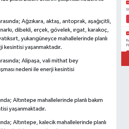
S
asında; Ağzıkara, aktaş, arıtoprak, aşağıçitli,
arkı, dibekli, erçek, gövelek, ırgat, karakoç,
yatıksırt, yukarıgüneyce mahallelerinde planlı
K
P
ji kesintisi yaşanmaktadır.
rasında; Alipaşa, vali mithat bey
şması nedeni ile enerji kesintisi
B
Ö
nda; Altıntepe mahallelerinde planlı bakım
ntisi yaşanmaktadır.
M
da; Altıntepe, kalecik mahallelerinde planlı