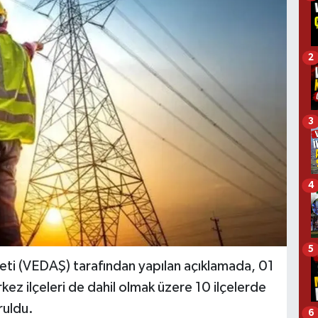
2
3
4
5
eti (VEDAŞ) tarafından yapılan açıklamada, 01
ez ilçeleri de dahil olmak üzere 10 ilçelerde
ruldu.
6