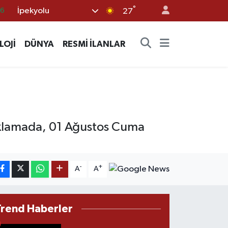
°
İpekyolu
27
05
18
LOJİ
DÜNYA
RESMİ İLANLAR
22
39
0
çıklamada, 01 Ağustos Cuma
-
+
A
A
Trend Haberler