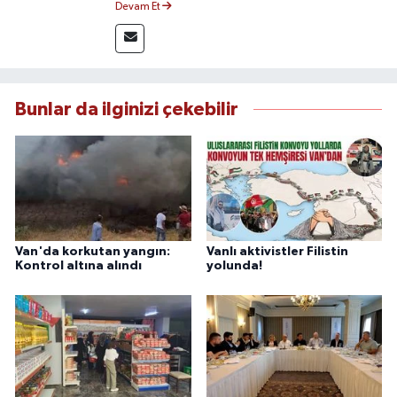
Devam Et
üzere bölgesel ve ulusal gelişmeleri sahadan
takip etmektedir. Editoryal sürece katkı sunan
Yılmaz, tarafsızlık, doğruluk ve etik ilkeler
çerçevesinde ürettiği haberlerle kamuoyunu
güvenilir kaynaklara dayalı olarak
Bunlar da ilginizi çekebilir
bilgilendirmektedir.
Van'da korkutan yangın:
Vanlı aktivistler Filistin
Kontrol altına alındı
yolunda!