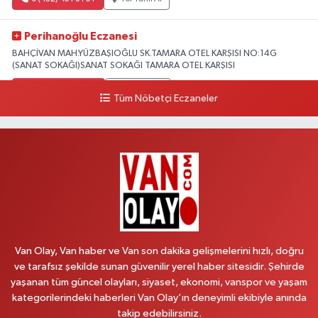
Perihanoğlu Eczanesi
BAHÇİVAN MAH.YÜZBAŞIOĞLU SK.TAMARA OTEL KARŞISI NO:14G
(SANAT SOKAĞI)SANAT SOKAĞI TAMARA OTEL KARŞISI
0 (432) 216 24 25
Yol Tarifi Al
Tüm Nöbetçi Eczaneler
Aydın Eczanesi
Recep Tayyip Erdoğan Mah.Azerbaycan Cad.104 B
0 (538) 861 36 16
Yol Tarifi Al
Arjin Eczanesi
BEYAZIT MAH.ZEYLAN CADDESİ OKYANUS GİYİM YANI NO:1
0 (535) 014 85 70
Yol Tarifi Al
Van Olay, Van haber ve Van son dakika gelişmelerini hızlı, doğru
ve tarafsız şekilde sunan güvenilir yerel haber sitesidir. Şehirde
Afşar Eczanesi
yaşanan tüm güncel olayları, siyaset, ekonomi, vanspor ve yaşam
Kazım Karabekir cad.Eski Araştırma Hastanesi karşısı (kent park karşısı )
kategorilerindeki haberleri Van Olay’ın deneyimli ekibiyle anında
Kaval iş merkezi No: 156 B
takip edebilirsiniz.