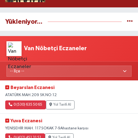
Yükleniyor...
Van Nöbetçi Eczaneler
Beyarslan Eczanesi
ATATÜRK MAH.209 SK.NO:12
0 (530) 635 50 65
Yol Tarifi Al
Yuva Eczanesi
YENİŞEHİR MAH. 117.SOKAK 7-9Ahastane karşısı
0 (432) 451 31 51
Yol Tarifi Al