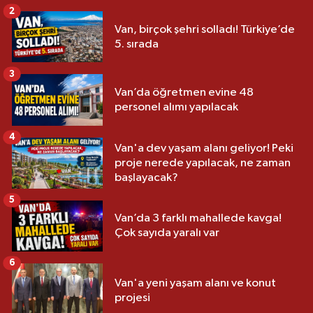
2
Van, birçok şehri solladı! Türkiye’de
5. sırada
3
Van’da öğretmen evine 48
personel alımı yapılacak
4
Van'a dev yaşam alanı geliyor! Peki
proje nerede yapılacak, ne zaman
başlayacak?
5
Van’da 3 farklı mahallede kavga!
Çok sayıda yaralı var
6
Van'a yeni yaşam alanı ve konut
projesi