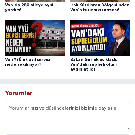
Van'da 280 aileye ayni
Irak Kürdistan Bölgesi’nden
yardım!
Van’a turizm çıkarması!
Van YYÜ ek acil servisi
Bakan Gürlek açıkladı:
neden açılmıyor?
Van’daki şüpheli ölüm
aydınlatıldı
Yorumlar