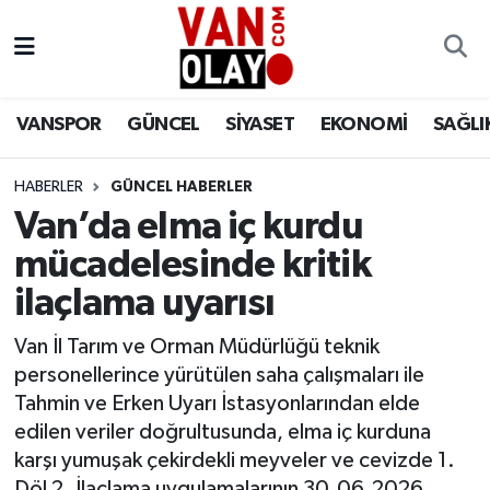
Vanspor
Van Nöbetçi Eczaneler
VANSPOR
GÜNCEL
SİYASET
EKONOMİ
SAĞLI
Güncel
Van Hava Durumu
HABERLER
GÜNCEL HABERLER
Siyaset
Van Namaz Vakitleri
Van’da elma iç kurdu
Ekonomi
Van Trafik Yoğunluk Haritası
mücadelesinde kritik
ilaçlama uyarısı
Sağlık
Süper Lig Puan Durumu ve Fikstür
Van İl Tarım ve Orman Müdürlüğü teknik
Eğitim
Tüm Manşetler
personellerince yürütülen saha çalışmaları ile
Tahmin ve Erken Uyarı İstasyonlarından elde
Bilim & Teknoloji
Son Dakika Haberleri
edilen veriler doğrultusunda, elma iç kurduna
karşı yumuşak çekirdekli meyveler ve cevizde 1.
Dünya
Haber Arşivi
Döl 2. İlaçlama uygulamalarının 30.06.2026