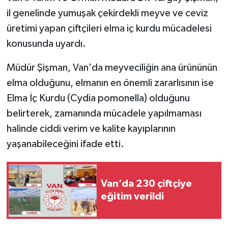
il genelinde yumuşak çekirdekli meyve ve ceviz
üretimi yapan çiftçileri elma iç kurdu mücadelesi
konusunda uyardı.
Müdür Şişman, Van'da meyveciliğin ana ürününün
elma olduğunu, elmanın en önemli zararlısının ise
Elma İç Kurdu (Cydia pomonella) olduğunu
belirterek, zamanında mücadele yapılmaması
halinde ciddi verim ve kalite kayıplarının
yaşanabileceğini ifade etti.
Van’da 230 çiftçiye
eğitim verildi