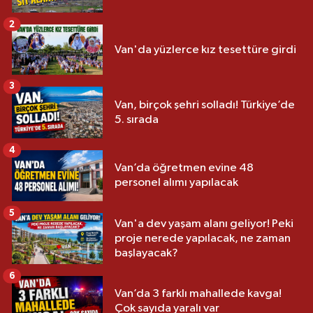
2
Van'da yüzlerce kız tesettüre girdi
3
Van, birçok şehri solladı! Türkiye’de
5. sırada
4
Van’da öğretmen evine 48
personel alımı yapılacak
5
Van'a dev yaşam alanı geliyor! Peki
proje nerede yapılacak, ne zaman
başlayacak?
6
Van’da 3 farklı mahallede kavga!
Çok sayıda yaralı var