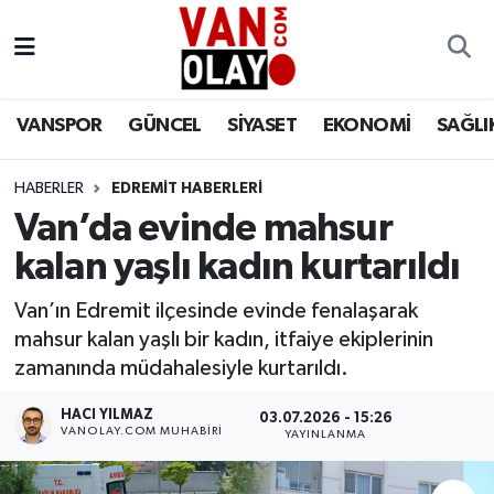
Vanspor
Van Nöbetçi Eczaneler
VANSPOR
GÜNCEL
SİYASET
EKONOMİ
SAĞLI
Güncel
Van Hava Durumu
HABERLER
EDREMİT HABERLERİ
Siyaset
Van Namaz Vakitleri
Van’da evinde mahsur
Ekonomi
Van Trafik Yoğunluk Haritası
kalan yaşlı kadın kurtarıldı
Sağlık
Süper Lig Puan Durumu ve Fikstür
Van’ın Edremit ilçesinde evinde fenalaşarak
mahsur kalan yaşlı bir kadın, itfaiye ekiplerinin
Eğitim
Tüm Manşetler
zamanında müdahalesiyle kurtarıldı.
HACI YILMAZ
03.07.2026 - 15:26
Bilim & Teknoloji
Son Dakika Haberleri
VANOLAY.COM MUHABIRI
YAYINLANMA
Dünya
Haber Arşivi