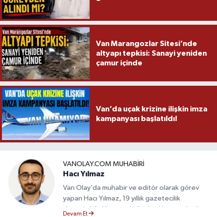
Van Marangozlar Sitesi’nde
altyapı tepkisi: Sanayi yeniden
çamur içinde
Van’da uçak krizine ilişkin imza
kampanyası başlatıldı!
VANOLAY.COM MUHABIRI
Hacı Yılmaz
Van Olay’da muhabir ve editör olarak görev
yapan Hacı Yılmaz, 19 yıllık gazetecilik
deneyimiyle Van yerel gündemi başta olmak
Devam Et