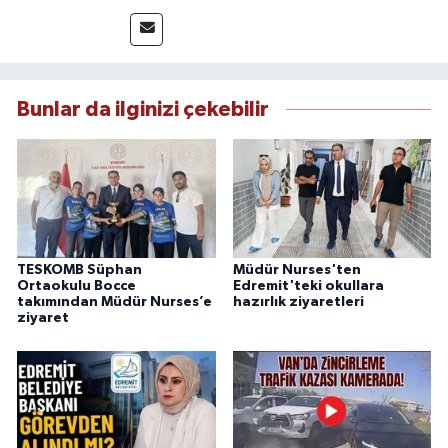
üzere bölgesel ve ulusal gelişmeleri sahadan
takip etmektedir. Editoryal sürece katkı sunan
Yılmaz, tarafsızlık, doğruluk ve etik ilkeler
çerçevesinde ürettiği haberlerle kamuoyunu
güvenilir kaynaklara dayalı olarak
Bunlar da ilginizi çekebilir
bilgilendirmektedir.
TESKOMB Süphan
Müdür Nurses'ten
Ortaokulu Bocce
Edremit'teki okullara
takımından Müdür Nurses’e
hazırlık ziyaretleri
ziyaret