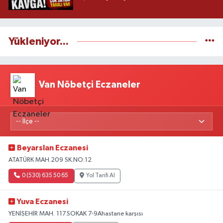
Yükleniyor...
Van Nöbetçi Eczaneler
Beyarslan Eczanesi
ATATÜRK MAH.209 SK.NO:12
0 (530) 635 50 65
Yol Tarifi Al
Yuva Eczanesi
YENİŞEHİR MAH. 117.SOKAK 7-9Ahastane karşısı