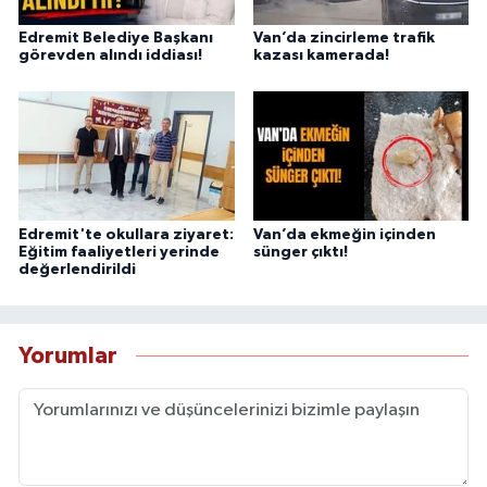
Edremit Belediye Başkanı
Van’da zincirleme trafik
görevden alındı iddiası!
kazası kamerada!
Edremit'te okullara ziyaret:
Van’da ekmeğin içinden
Eğitim faaliyetleri yerinde
sünger çıktı!
değerlendirildi
Yorumlar