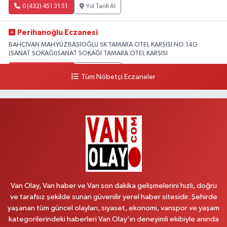
0 (432) 451 31 51
Yol Tarifi Al
Perihanoğlu Eczanesi
BAHÇİVAN MAH.YÜZBAŞIOĞLU SK.TAMARA OTEL KARŞISI NO:14G
(SANAT SOKAĞI)SANAT SOKAĞI TAMARA OTEL KARŞISI
0 (432) 216 24 25
Yol Tarifi Al
Tüm Nöbetçi Eczaneler
Aydın Eczanesi
Recep Tayyip Erdoğan Mah.Azerbaycan Cad.104 B
0 (538) 861 36 16
Yol Tarifi Al
Arjin Eczanesi
BEYAZIT MAH.ZEYLAN CADDESİ OKYANUS GİYİM YANI NO:1
0 (535) 014 85 70
Yol Tarifi Al
Van Olay, Van haber ve Van son dakika gelişmelerini hızlı, doğru
ve tarafsız şekilde sunan güvenilir yerel haber sitesidir. Şehirde
Afşar Eczanesi
yaşanan tüm güncel olayları, siyaset, ekonomi, vanspor ve yaşam
Kazım Karabekir cad.Eski Araştırma Hastanesi karşısı (kent park karşısı )
kategorilerindeki haberleri Van Olay’ın deneyimli ekibiyle anında
Kaval iş merkezi No: 156 B