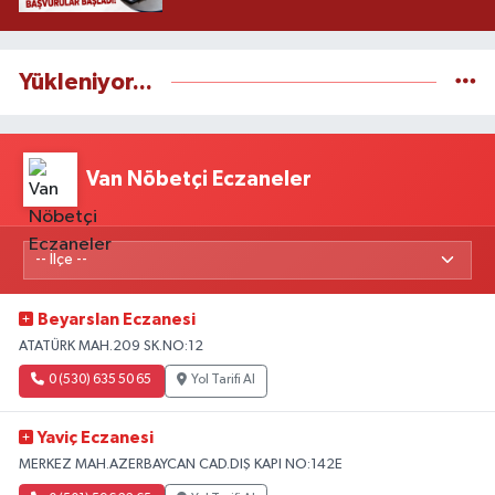
Yükleniyor...
Van Nöbetçi Eczaneler
Beyarslan Eczanesi
ATATÜRK MAH.209 SK.NO:12
0 (530) 635 50 65
Yol Tarifi Al
Yaviç Eczanesi
MERKEZ MAH.AZERBAYCAN CAD.DIŞ KAPI NO:142E