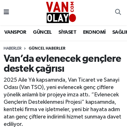
Vanspor
Van Nöbetçi Eczaneler
VANSPOR
GÜNCEL
SİYASET
EKONOMİ
SAĞLI
Güncel
Van Hava Durumu
HABERLER
GÜNCEL HABERLER
Siyaset
Van Namaz Vakitleri
Van’da evlenecek gençlere
Ekonomi
Van Trafik Yoğunluk Haritası
destek çağrısı
Sağlık
Süper Lig Puan Durumu ve Fikstür
2025 Aile Yılı kapsamında, Van Ticaret ve Sanayi
Odası (Van TSO), yeni evlenecek genç çiftlere
Eğitim
Tüm Manşetler
yönelik anlamlı bir projeye imza attı. “Evlenecek
Gençlerin Desteklenmesi Projesi” kapsamında,
Bilim & Teknoloji
Son Dakika Haberleri
kentteki firma ve işletmeler, yeni bir hayata adım
atan genç çiftlere indirimli hizmet sunmaya davet
Dünya
Haber Arşivi
ediliyor.