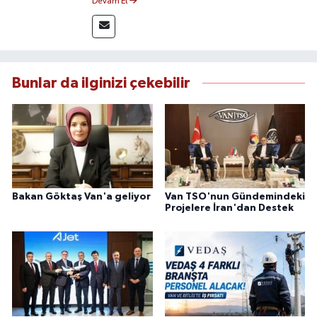
Devam Et
yakından takip etmektedir. İletişim Fakültesi
mezunu olan Tink, sahadan edindiği bilgilerle
doğruluk, tarafsızlık ve etik ilkeler
çerçevesinde güvenilir ve hızlı habercilik
anlayışını benimsemektedir.
Bunlar da ilginizi çekebilir
Bakan Göktaş Van'a geliyor
Van TSO'nun Gündemindeki
Projelere İran'dan Destek