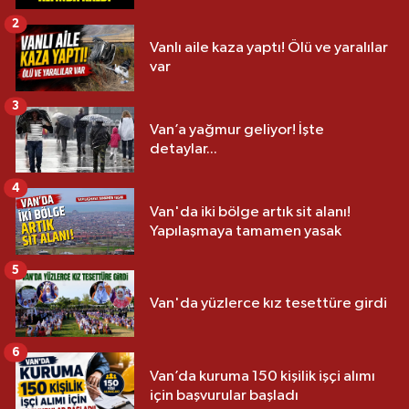
2
Vanlı aile kaza yaptı! Ölü ve yaralılar
var
3
Van’a yağmur geliyor! İşte
detaylar...
4
Van'da iki bölge artık sit alanı!
Yapılaşmaya tamamen yasak
5
Van'da yüzlerce kız tesettüre girdi
6
Van’da kuruma 150 kişilik işçi alımı
için başvurular başladı