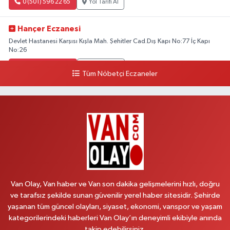
0 (501) 596 22 65
Yol Tarifi Al
Hançer Eczanesi
Devlet Hastanesi Karşısı Kışla Mah. Şehitler Cad.Dış Kapı No:77 İç Kapı
No:26
0 (543) 204 39 32
Yol Tarifi Al
Tüm Nöbetçi Eczaneler
Hilal Eczanesi
İSTASYON MAH.MEHMETPAŞA CAD.NO:44 1
0 (552) 876 65 00
Yol Tarifi Al
Peker Eczanesi
ÖZEL AKDAMAR HASTANESİ KARŞISI HATUNİYE MAH.ASMİN SK.NO:11
0 (535) 230 06 50
Yol Tarifi Al
Van Olay, Van haber ve Van son dakika gelişmelerini hızlı, doğru
ve tarafsız şekilde sunan güvenilir yerel haber sitesidir. Şehirde
Çağatay Eczanesi
yaşanan tüm güncel olayları, siyaset, ekonomi, vanspor ve yaşam
MAHMUDİYE MAH.VAN-SARAY YOLU 113 D
kategorilerindeki haberleri Van Olay’ın deneyimli ekibiyle anında
takip edebilirsiniz.