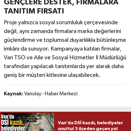
GENÇLERE DESTEK, FİRMALARA
TANITIM FIRSATI
Proje yalnızca sosyal sorumluluk çerçevesinde
değil, aynı zamanda firmalara marka değerlerini
güçlendirme ve toplumsal duyarlılıkla bütünleşme
imkânı da sunuyor. Kampanyaya katılan firmalar,
Van TSO ve Aile ve Sosyal Hizmetler İl Müdürlüğü
tarafından yapılacak tanıtımlarda yer alarak daha
geniş bir müşteri kitlesine ulaşabilecek.
Kaynak:
Vanolay - Haber Merkezi
Van’da DSİ kazdı, belediyeler
unuttu! 3 ilçeden geçen yol