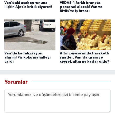
Van’daki uçak sorununa
VEDAŞ 4 farklı branşta
ilişkin AJet’e kritik ziyaret!
personel alacak! Van ve
Bitlis'te iş fırsatı
Van'da kanalizasyon
Altın piyasasında hareketli
alarmı! Pis koku mahalleyi
saatler: Van'da gram ve
sardı
çeyrek altın ne kadar oldu?
Yorumlar