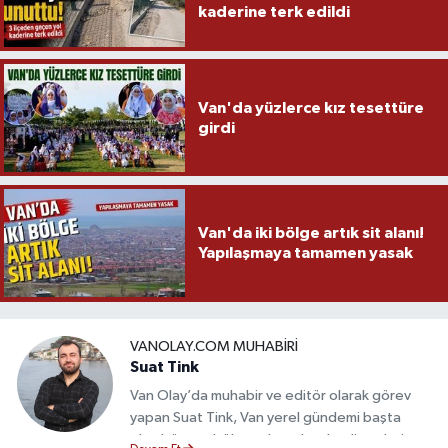
kaderine terk edildi
Van'da yüzlerce kız tesettüre
girdi
Van'da iki bölge artık sit alanı!
Yapılaşmaya tamamen yasak
VANOLAY.COM MUHABIRI
Suat Tink
Van Olay’da muhabir ve editör olarak görev
yapan Suat Tink, Van yerel gündemi başta
olmak üzere bölgesel ve ulusal gelişmeleri