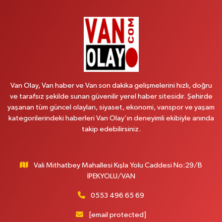
Recep Tayyip Erdoğan Mah.Azerbaycan Cad.104 B
0 (538) 861 36 16
Yol Tarifi Al
Arjin Eczanesi
BEYAZIT MAH.ZEYLAN CADDESİ OKYANUS GİYİM YANI NO:1
0 (535) 014 85 70
Yol Tarifi Al
Van Olay, Van haber ve Van son dakika gelişmelerini hızlı, doğru
ve tarafsız şekilde sunan güvenilir yerel haber sitesidir. Şehirde
Afşar Eczanesi
yaşanan tüm güncel olayları, siyaset, ekonomi, vanspor ve yaşam
Kazım Karabekir cad.Eski Araştırma Hastanesi karşısı (kent park karşısı )
kategorilerindeki haberleri Van Olay’ın deneyimli ekibiyle anında
Kaval iş merkezi No: 156 B
takip edebilirsiniz.
0 (432) 214 02 40
Yol Tarifi Al
Vali Mithatbey Mahallesi Kışla Yolu Caddesi No:29/B
Gürpınar Eczanesi
İPEKYOLU/VAN
Akpınar Mah. Milli Egemenlik Cad.No:7 A
0 (506) 065 26 65
Yol Tarifi Al
0553 496 65 69
[email protected]
Mahya Eczanesi