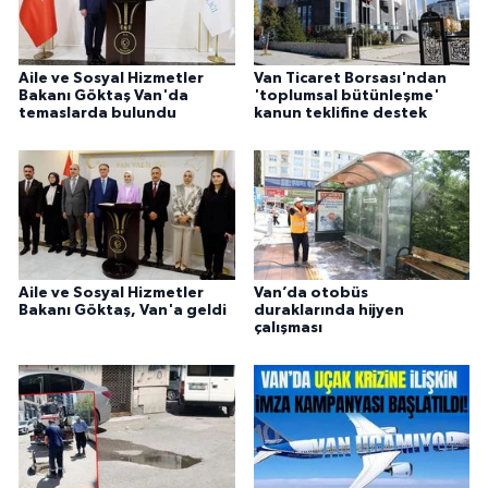
Aile ve Sosyal Hizmetler
Van Ticaret Borsası'ndan
Bakanı Göktaş Van'da
'toplumsal bütünleşme'
temaslarda bulundu
kanun teklifine destek
Aile ve Sosyal Hizmetler
Van’da otobüs
Bakanı Göktaş, Van'a geldi
duraklarında hijyen
çalışması