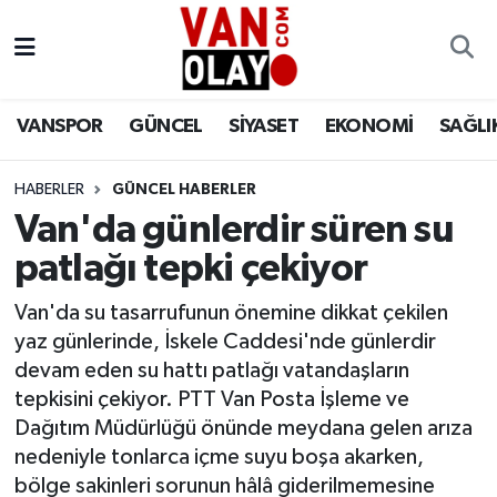
Vanspor
Van Nöbetçi Eczaneler
VANSPOR
GÜNCEL
SİYASET
EKONOMİ
SAĞLI
Güncel
Van Hava Durumu
HABERLER
GÜNCEL HABERLER
Siyaset
Van Namaz Vakitleri
Van'da günlerdir süren su
Ekonomi
Van Trafik Yoğunluk Haritası
patlağı tepki çekiyor
Sağlık
Süper Lig Puan Durumu ve Fikstür
Van'da su tasarrufunun önemine dikkat çekilen
yaz günlerinde, İskele Caddesi'nde günlerdir
Eğitim
Tüm Manşetler
devam eden su hattı patlağı vatandaşların
tepkisini çekiyor. PTT Van Posta İşleme ve
Bilim & Teknoloji
Son Dakika Haberleri
Dağıtım Müdürlüğü önünde meydana gelen arıza
nedeniyle tonlarca içme suyu boşa akarken,
Dünya
Haber Arşivi
bölge sakinleri sorunun hâlâ giderilmemesine