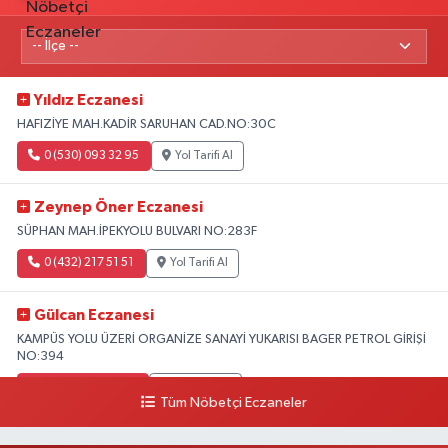
Yıldız Eczanesi
HAFIZİYE MAH.KADİR SARUHAN CAD.NO:30C
0 (530) 093 32 95
Yol Tarifi Al
Zeynep Öner Eczanesi
SÜPHAN MAH.İPEKYOLU BULVARI NO:283F
0 (432) 217 51 51
Yol Tarifi Al
Gülcan Eczanesi
KAMPÜS YOLU ÜZERİ ORGANİZE SANAYİ YUKARISI BAGER PETROL GİRİŞİ
NO:394
0 (533) 348 25 87
Yol Tarifi Al
Tüm Nöbetçi Eczaneler
Lütfiye Hanım Eczanesi