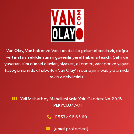
BAHÇİVAN MAH.15 TEMMUZ ŞEHİTLERİ CAD.NO:36B ÖZEL LOKMAN
HEKİM HASTANESİ ACİL KARŞISI
0 (501) 048 96 88
Yol Tarifi Al
Emek Eczanesi
MAHMUDİYE MAH.ATATÜRK CAD.NO:17B
Van Olay, Van haber ve Van son dakika gelişmelerini hızlı, doğru
0 (531) 621 69 65
Yol Tarifi Al
ve tarafsız şekilde sunan güvenilir yerel haber sitesidir. Şehirde
yaşanan tüm güncel olayları, siyaset, ekonomi, vanspor ve yaşam
Onay Eczanesi
kategorilerindeki haberleri Van Olay’ın deneyimli ekibiyle anında
MERAŞEL FEVZİ ÇAKMAK CAD. KÜLTÜR SARAYI KIZILAY KAN MERKEZİ
takip edebilirsiniz.
KARŞISI DIŞ KAPI NO:25B
0 (432) 212 66 67
Yol Tarifi Al
Vali Mithatbey Mahallesi Kışla Yolu Caddesi No:29/B
Yenı Derman Eczanesi
İPEKYOLU/VAN
Hatuniye Mah. Özel Akdamar Hastanesi Karşısı Güven Evleri A.Blok No:7
Akdamar Hastanesi Acil yanı. İpekyolu. Hatuniye mahallesi terzioğlu, Eski
0553 496 65 69
ikinisan kedili kavşağı, 65100 Ipekyolu Van
[email protected]
0 (432) 216 14 84
Yol Tarifi Al