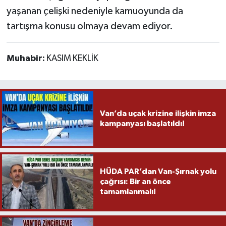
yaşanan çelişki nedeniyle kamuoyunda da
tartışma konusu olmaya devam ediyor.
Muhabir:
KASIM KEKLİK
Van’da uçak krizine ilişkin imza
kampanyası başlatıldı!
HÜDA PAR’dan Van-Şırnak yolu
çağrısı: Bir an önce
tamamlanmalı!