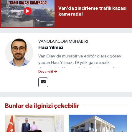
Van’da zincirleme trafik kazası
kamerada!
VANOLAY.COM MUHABIRI
Hacı Yılmaz
Van Olay’da muhabir ve editör olarak görev
yapan Hacı Yılmaz, 19 yıllık gazetecilik
deneyimiyle Van yerel gündemi başta olmak
Devam Et
üzere bölgesel ve ulusal gelişmeleri sahadan
takip etmektedir. Editoryal sürece katkı sunan
Yılmaz, tarafsızlık, doğruluk ve etik ilkeler
çerçevesinde ürettiği haberlerle kamuoyunu
güvenilir kaynaklara dayalı olarak
Bunlar da ilginizi çekebilir
bilgilendirmektedir.