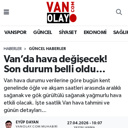
Vanspor
Van Nöbetçi Eczaneler
VANSPOR
GÜNCEL
SİYASET
EKONOMİ
SAĞLI
Güncel
Van Hava Durumu
HABERLER
GÜNCEL HABERLER
Siyaset
Van Namaz Vakitleri
Van’da hava değişecek!
Ekonomi
Van Trafik Yoğunluk Haritası
Son durum belli oldu…
Sağlık
Süper Lig Puan Durumu ve Fikstür
Van hava durumu verilerine göre bugün kent
genelinde öğle ve akşam saatleri arasında aralıklı
Eğitim
Tüm Manşetler
sağanak ve gök gürültülü sağanak yağmurlu hava
etkili olacak. İşte saatlik Van hava tahmini ve
Bilim & Teknoloji
Son Dakika Haberleri
günün detayları…
EYÜP DAYAN
Dünya
Haber Arşivi
27.04.2026 - 10:07
VANOLAY.COM MUHABIRI
YAYINLANMA