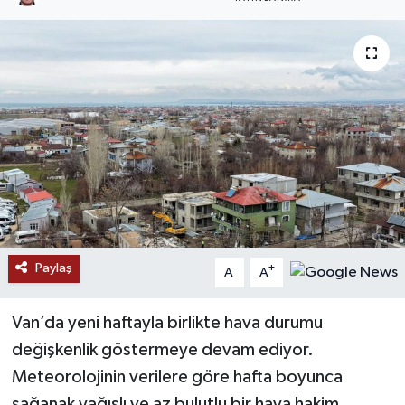
RESMİ İLANLAR
Paylaş
-
+
A
A
Van’da yeni haftayla birlikte hava durumu
değişkenlik göstermeye devam ediyor.
Meteorolojinin verilere göre hafta boyunca
sağanak yağışlı ve az bulutlu bir hava hakim