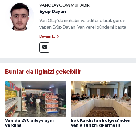
VANOLAY.COM MUHABIRI
Eyüp Dayan
Van Olay’da muhabir ve editör olarak görev
yapan Eyüp Dayan, Van yerel gündemi başta
olmak üzere bölgesel gelişmeleri sahadan
Devam Et
takip etmektedir. 10 yılı aşkın gazetecilik
deneyimiyle doğruluk, tarafsızlık ve etik ilkeleri
esas alan Dayan, güvenilir kaynaklara dayalı
haberleriyle kamuoyunu doğru ve hızlı biçimde
bilgilendirmektedir.
Bunlar da ilginizi çekebilir
Van'da 280 aileye ayni
Irak Kürdistan Bölgesi’nden
yardım!
Van’a turizm çıkarması!