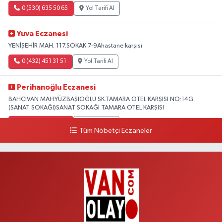
0 (530) 635 50 65
Yol Tarifi Al
Yuva Eczanesi
YENİŞEHİR MAH. 117.SOKAK 7-9Ahastane karşısı
0 (432) 451 31 51
Yol Tarifi Al
Perihanoğlu Eczanesi
BAHÇİVAN MAH.YÜZBAŞIOĞLU SK.TAMARA OTEL KARŞISI NO:14G
(SANAT SOKAĞI)SANAT SOKAĞI TAMARA OTEL KARŞISI
0 (432) 216 24 25
Yol Tarifi Al
Tüm Nöbetçi Eczaneler
Aydın Eczanesi
Recep Tayyip Erdoğan Mah.Azerbaycan Cad.104 B
0 (538) 861 36 16
Yol Tarifi Al
Arjin Eczanesi
BEYAZIT MAH.ZEYLAN CADDESİ OKYANUS GİYİM YANI NO:1