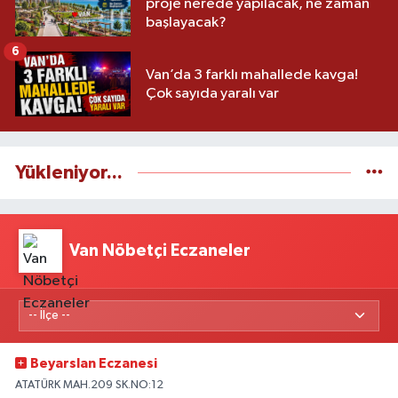
proje nerede yapılacak, ne zaman
başlayacak?
6
Van’da 3 farklı mahallede kavga!
Çok sayıda yaralı var
Yükleniyor...
Van Nöbetçi Eczaneler
Beyarslan Eczanesi
ATATÜRK MAH.209 SK.NO:12