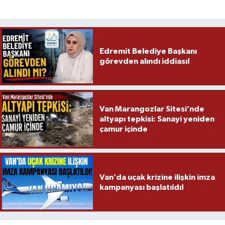
Edremit Belediye Başkanı
görevden alındı iddiası!
Van Marangozlar Sitesi’nde
altyapı tepkisi: Sanayi yeniden
çamur içinde
Van’da uçak krizine ilişkin imza
kampanyası başlatıldı!