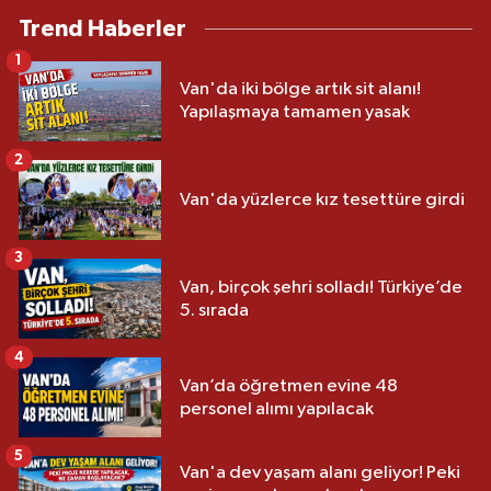
Trend Haberler
1
Van'da iki bölge artık sit alanı!
Yapılaşmaya tamamen yasak
2
Van'da yüzlerce kız tesettüre girdi
3
Van, birçok şehri solladı! Türkiye’de
5. sırada
4
Van’da öğretmen evine 48
personel alımı yapılacak
5
Van'a dev yaşam alanı geliyor! Peki