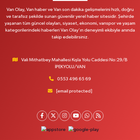
0 (535) 014 85 70
Yol Tarifi Al
Van Olay, Van haber ve Van son dakika gelişmelerini hızlı, doğru
ve tarafsız şekilde sunan güvenilir yerel haber sitesidir. Şehirde
Afşar Eczanesi
yaşanan tüm güncel olayları, siyaset, ekonomi, vanspor ve yaşam
Kazım Karabekir cad.Eski Araştırma Hastanesi karşısı (kent park karşısı )
kategorilerindeki haberleri Van Olay’ın deneyimli ekibiyle anında
Kaval iş merkezi No: 156 B
takip edebilirsiniz.
0 (432) 214 02 40
Yol Tarifi Al
Vali Mithatbey Mahallesi Kışla Yolu Caddesi No:29/B
Gürpınar Eczanesi
İPEKYOLU/VAN
Akpınar Mah. Milli Egemenlik Cad.No:7 A
0 (506) 065 26 65
Yol Tarifi Al
0553 496 65 69
[email protected]
Mahya Eczanesi
ZÜBEYDE HANIM CAD.ÖZEL LOKMAN HEKİM HASTANESİ KARŞISI 82 C
0 (432) 215 77 65
Yol Tarifi Al
Ferhat Eczanesi
URARTU SOK. ESKİ İSTANBUL HASTANESİ KARŞISI NO:4 C