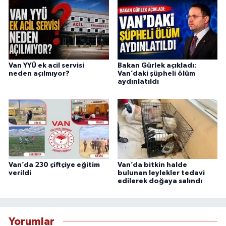
Van YYÜ ek acil servisi
Bakan Gürlek açıkladı:
neden açılmıyor?
Van’daki şüpheli ölüm
aydınlatıldı
Van’da 230 çiftçiye eğitim
Van’da bitkin halde
verildi
bulunan leylekler tedavi
edilerek doğaya salındı
Yorumlar