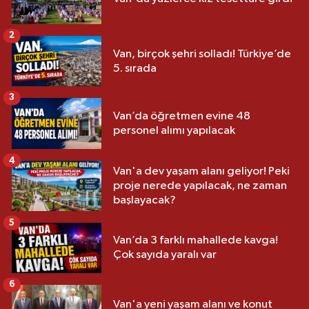
2
Van, birçok şehri solladı! Türkiye’de
5. sırada
3
Van’da öğretmen evine 48
personel alımı yapılacak
4
Van'a dev yaşam alanı geliyor! Peki
proje nerede yapılacak, ne zaman
başlayacak?
5
Van’da 3 farklı mahallede kavga!
Çok sayıda yaralı var
6
Van'a yeni yaşam alanı ve konut