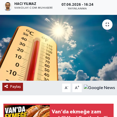
HACI YILMAZ
07.06.2026 - 16:24
VANOLAY.COM MUHABIRI
RESMİ İLANLAR
YAYINLANMA
Paylaş
-
+
A
A
Van’da ekmeğe zam