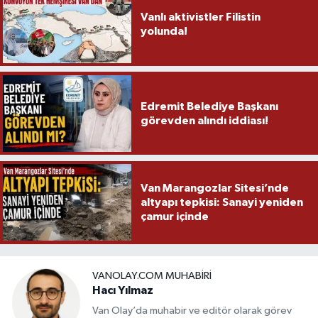
Vanlı aktivistler Filistin
yolunda!
Edremit Belediye Başkanı
görevden alındı iddiası!
Van Marangozlar Sitesi’nde
altyapı tepkisi: Sanayi yeniden
çamur içinde
VANOLAY.COM MUHABIRI
Hacı Yılmaz
Van Olay’da muhabir ve editör olarak görev