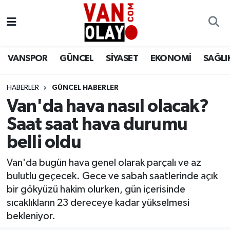
Vanspor
Van Nöbetçi Eczaneler
VANSPOR
GÜNCEL
SİYASET
EKONOMİ
SAĞLI
Güncel
Van Hava Durumu
HABERLER
GÜNCEL HABERLER
Siyaset
Van Namaz Vakitleri
Van'da hava nasıl olacak?
Ekonomi
Van Trafik Yoğunluk Haritası
Saat saat hava durumu
belli oldu
Sağlık
Süper Lig Puan Durumu ve Fikstür
Van'da bugün hava genel olarak parçalı ve az
Eğitim
Tüm Manşetler
bulutlu geçecek. Gece ve sabah saatlerinde açık
bir gökyüzü hakim olurken, gün içerisinde
Bilim & Teknoloji
Son Dakika Haberleri
sıcaklıkların 23 dereceye kadar yükselmesi
bekleniyor.
Dünya
Haber Arşivi