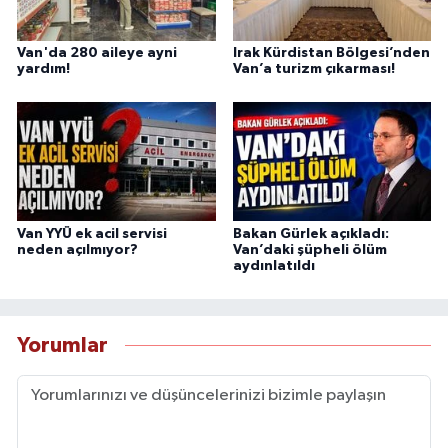
Van'da 280 aileye ayni
Irak Kürdistan Bölgesi’nden
yardım!
Van’a turizm çıkarması!
Van YYÜ ek acil servisi
Bakan Gürlek açıkladı:
neden açılmıyor?
Van’daki şüpheli ölüm
aydınlatıldı
Yorumlar