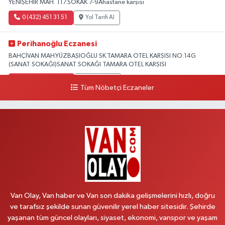
YENİŞEHİR MAH. 117.SOKAK 7-9Ahastane karşısı
0 (432) 451 31 51
Yol Tarifi Al
Perihanoğlu Eczanesi
BAHÇİVAN MAH.YÜZBAŞIOĞLU SK.TAMARA OTEL KARŞISI NO:14G
(SANAT SOKAĞI)SANAT SOKAĞI TAMARA OTEL KARŞISI
0 (432) 216 24 25
Yol Tarifi Al
Tüm Nöbetçi Eczaneler
Aydın Eczanesi
Recep Tayyip Erdoğan Mah.Azerbaycan Cad.104 B
0 (538) 861 36 16
Yol Tarifi Al
Arjin Eczanesi
BEYAZIT MAH.ZEYLAN CADDESİ OKYANUS GİYİM YANI NO:1
0 (535) 014 85 70
Yol Tarifi Al
Van Olay, Van haber ve Van son dakika gelişmelerini hızlı, doğru
ve tarafsız şekilde sunan güvenilir yerel haber sitesidir. Şehirde
Afşar Eczanesi
yaşanan tüm güncel olayları, siyaset, ekonomi, vanspor ve yaşam