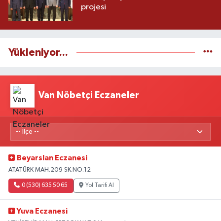
projesi
Yükleniyor...
Van Nöbetçi Eczaneler
Beyarslan Eczanesi
ATATÜRK MAH.209 SK.NO:12
0 (530) 635 50 65
Yol Tarifi Al
Yuva Eczanesi