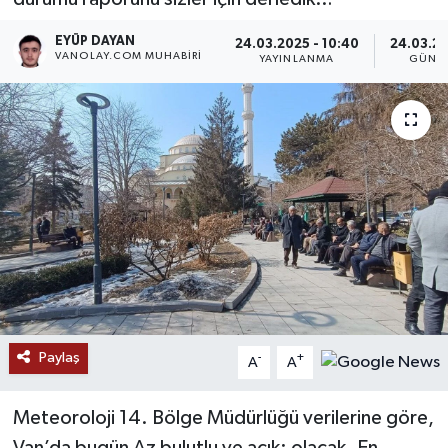
RESMİ İLANLAR
EYÜP DAYAN
24.03.2025 - 10:40
24.03.20
VANOLAY.COM MUHABIRI
YAYINLANMA
GÜNC
Paylaş
-
+
A
A
Meteoroloji 14. Bölge Müdürlüğü verilerine göre,