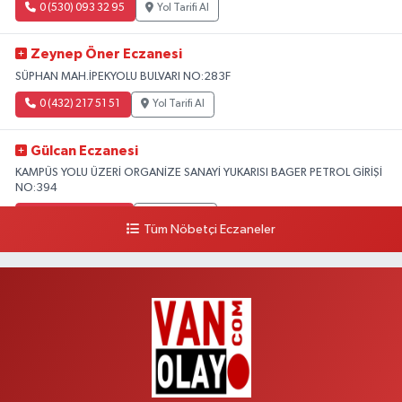
0 (530) 093 32 95
Yol Tarifi Al
Zeynep Öner Eczanesi
SÜPHAN MAH.İPEKYOLU BULVARI NO:283F
0 (432) 217 51 51
Yol Tarifi Al
Gülcan Eczanesi
KAMPÜS YOLU ÜZERİ ORGANİZE SANAYİ YUKARISI BAGER PETROL GİRİŞİ
NO:394
0 (533) 348 25 87
Yol Tarifi Al
Tüm Nöbetçi Eczaneler
Lütfiye Hanım Eczanesi
BAHÇİVAN MAH.15 TEMMUZ ŞEHİTLERİ CAD.NO:36B ÖZEL LOKMAN
HEKİM HASTANESİ ACİL KARŞISI
0 (501) 048 96 88
Yol Tarifi Al
Emek Eczanesi
MAHMUDİYE MAH.ATATÜRK CAD.NO:17B