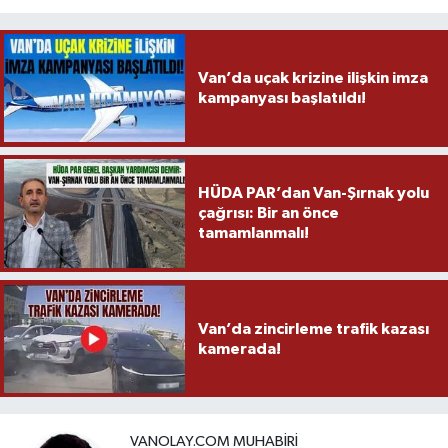
Van’da uçak krizine ilişkin imza
kampanyası başlatıldı!
HÜDA PAR’dan Van-Şırnak yolu
çağrısı: Bir an önce
tamamlanmalı!
Van’da zincirleme trafik kazası
kamerada!
VANOLAY.COM MUHABIRI