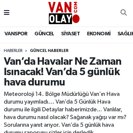
Vanspor
Van Nöbetçi Eczaneler
VANSPOR
GÜNCEL
SİYASET
EKONOMİ
SAĞLI
Güncel
Van Hava Durumu
HABERLER
GÜNCEL HABERLER
Siyaset
Van Namaz Vakitleri
Van’da Havalar Ne Zaman
Ekonomi
Van Trafik Yoğunluk Haritası
Isınacak! Van’da 5 günlük
hava durumu
Sağlık
Süper Lig Puan Durumu ve Fikstür
Meteoroloji 14. Bölge Müdürlüğü Van’ın Hava
Eğitim
Tüm Manşetler
durumu yayımladı... Van’da 5 Günlük Hava
durumu ile ilgili Detaylar haberimizde… Vanlılar,
Bilim & Teknoloji
Son Dakika Haberleri
hava durumu nasıl olacak? Sağanak yağışı var mı?
Sorularına yanıt arıyor. Van’da 5 günlük hava
Dünya
Haber Arşivi
durumu raporunu sizler için derledik…