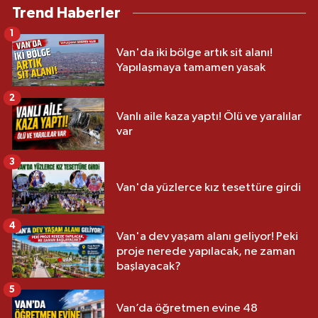
Trend Haberler
1
Van'da iki bölge artık sit alanı!
Yapılaşmaya tamamen yasak
2
Vanlı aile kaza yaptı! Ölü ve yaralılar
var
3
Van'da yüzlerce kız tesettüre girdi
4
Van'a dev yaşam alanı geliyor! Peki
proje nerede yapılacak, ne zaman
başlayacak?
5
Van’da öğretmen evine 48