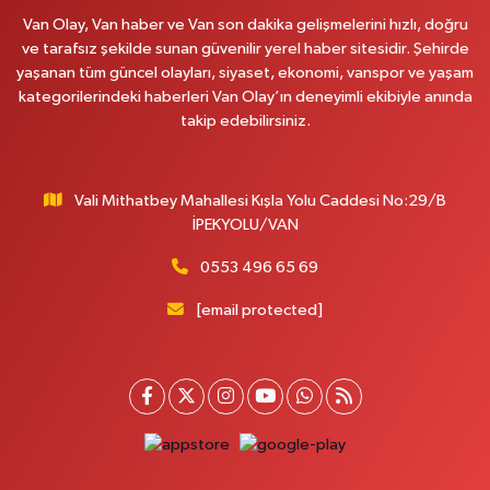
Van Olay, Van haber ve Van son dakika gelişmelerini hızlı, doğru
0 (531) 621 69 65
Yol Tarifi Al
ve tarafsız şekilde sunan güvenilir yerel haber sitesidir. Şehirde
yaşanan tüm güncel olayları, siyaset, ekonomi, vanspor ve yaşam
Onay Eczanesi
kategorilerindeki haberleri Van Olay’ın deneyimli ekibiyle anında
MERAŞEL FEVZİ ÇAKMAK CAD. KÜLTÜR SARAYI KIZILAY KAN MERKEZİ
takip edebilirsiniz.
KARŞISI DIŞ KAPI NO:25B
0 (432) 212 66 67
Yol Tarifi Al
Vali Mithatbey Mahallesi Kışla Yolu Caddesi No:29/B
Yenı Derman Eczanesi
İPEKYOLU/VAN
Hatuniye Mah. Özel Akdamar Hastanesi Karşısı Güven Evleri A.Blok No:7
Akdamar Hastanesi Acil yanı. İpekyolu. Hatuniye mahallesi terzioğlu, Eski
0553 496 65 69
ikinisan kedili kavşağı, 65100 Ipekyolu Van
[email protected]
0 (432) 216 14 84
Yol Tarifi Al
Hayat Eczanesi
Kışla Mah.Çınarlı Cad.1038 Sk.No:93 3-4
0 (432) 354 37 36
Yol Tarifi Al