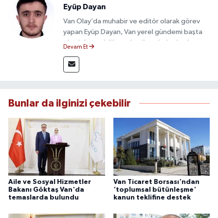
Eyüp Dayan
Van Olay’da muhabir ve editör olarak görev
yapan Eyüp Dayan, Van yerel gündemi başta
olmak üzere bölgesel gelişmeleri sahadan
Devam Et
takip etmektedir. 10 yılı aşkın gazetecilik
deneyimiyle doğruluk, tarafsızlık ve etik ilkeleri
esas alan Dayan, güvenilir kaynaklara dayalı
haberleriyle kamuoyunu doğru ve hızlı biçimde
bilgilendirmektedir.
Bunlar da ilginizi çekebilir
Aile ve Sosyal Hizmetler
Van Ticaret Borsası'ndan
Bakanı Göktaş Van'da
'toplumsal bütünleşme'
temaslarda bulundu
kanun teklifine destek