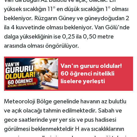
Van’da bugün Az bulutlu ve açık; olacak. En
yüksek sıcaklığın 11° en düşük sıcaklığın 1° olması
bekleniyor. Rüzgarın Güney ve güneydoğudan 2
ila 4 kuvvetinde olması bekleniyor. Van Gölü'nde
dalga yüksekliğinin ise 0,25 ila 0,50 metre
arasında olması öngörülüyor.
Van'ın gururu oldular!
60 öğrenci nitelikli
liselere yerleşti
Meteoroloji Bölge genelinde havanın az bulutlu
ve açık olacağı tahmin edilmektedir. Sabah ve
gece saatlerinde yer yer sis ve pus hadisesi
görülmesi beklenmekteldir H ava sıcaklıklarının