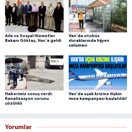
Aile ve Sosyal Hizmetler
Van’da otobüs
Bakanı Göktaş, Van'a geldi
duraklarında hijyen
çalışması
Haberimiz sonuç verdi:
Van’da uçak krizine ilişkin
Kanalizasyon sorunu
imza kampanyası başlatıldı!
çözüldü
Yorumlar