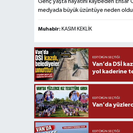
Genç yaşta hayatını kaybeden Ensar G
medyada büyük üzüntüye neden oldu
Muhabir:
KASIM KEKLİK
EDITÖRÜN SEÇTIĞI
Van’da DSİ kaz
yol kaderine te
EDITÖRÜN SEÇTIĞI
Van'da yüzlerc
EDITÖRÜN SEÇTIĞI