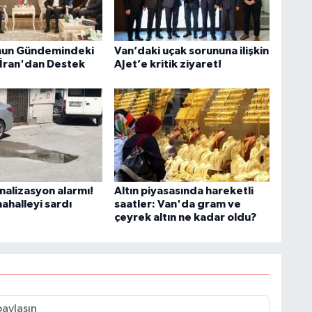
M
nun Gündemindeki
Van’daki uçak sorununa ilişkin
 İran'dan Destek
AJet’e kritik ziyaret!
A
C
H
nalizasyon alarmı!
Altın piyasasında hareketli
ahalleyi sardı
saatler: Van'da gram ve
çeyrek altın ne kadar oldu?
U