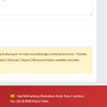
H
C
B
ş bulunuyor ve tüm sorumluluğu üstleniyorsunuz. Yazılan
ri | Güncel | Siyasi | Ekonomi hiçbir şekilde sorumlu
Vali Mithatbey Mahallesi Kışla Yolu Caddesi
No:29/B İPEKYOLU/VAN