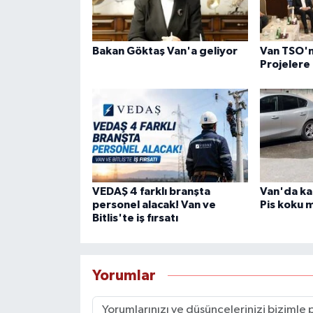
Bakan Göktaş Van'a geliyor
Van TSO'
Projelere
VEDAŞ 4 farklı branşta
Van'da ka
personel alacak! Van ve
Pis koku m
Bitlis'te iş fırsatı
Yorumlar