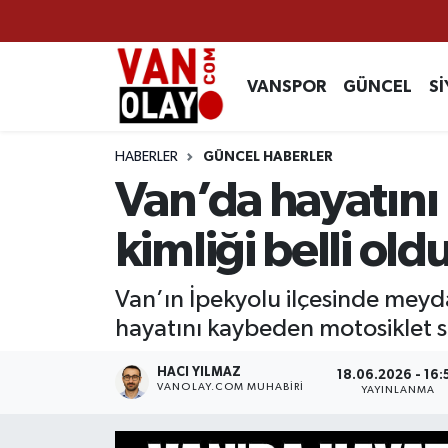
Vanspor
Van Nöbetçi Eczaneler
VANSPOR
GÜNCEL
Sİ
Güncel
Van Hava Durumu
HABERLER
GÜNCEL HABERLER
Siyaset
Van Namaz Vakitleri
Van’da hayatın
Ekonomi
Van Trafik Yoğunluk Haritası
kimliği belli old
Sağlık
Süper Lig Puan Durumu ve Fikstür
Van’ın İpekyolu ilçesinde meyda
hayatını kaybeden motosiklet s
Eğitim
Tüm Manşetler
HACI YILMAZ
18.06.2026 - 16:
Bilim & Teknoloji
Son Dakika Haberleri
VANOLAY.COM MUHABIRI
YAYINLANMA
Dünya
Haber Arşivi