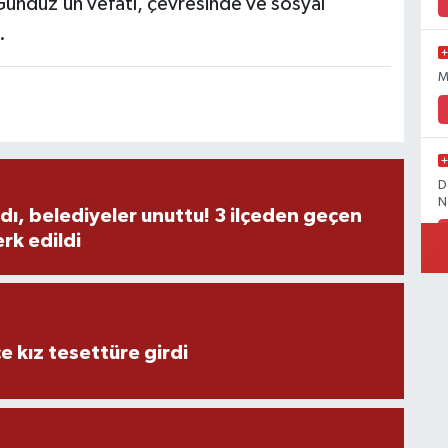
ündüz’ün vefatı, çevresinde ve sosyal
.
M
D
N
dı, belediyeler unuttu! 3 ilçeden geçen
rk edildi
İ
e kız tesettüre girdi
Ö
M