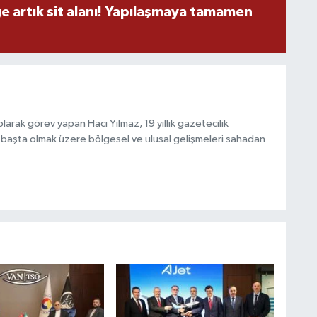
ge artık sit alanı! Yapılaşmaya tamamen
M
arak görev yapan Hacı Yılmaz, 19 yıllık gazetecilik
başta olmak üzere bölgesel ve ulusal gelişmeleri sahadan
Y
e katkı sunan Yılmaz, tarafsızlık, doğruluk ve etik ilkeler
e kamuoyunu güvenilir kaynaklara dayalı olarak
S
O
M