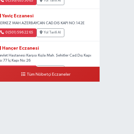
0 (530) 635 50 65
Yol Tarifi Al
Yaviç Eczanesi
ERKEZ MAH.AZERBAYCAN CAD.DIŞ KAPI NO:142E
0 (501) 596 22 65
Yol Tarifi Al
Hançer Eczanesi
evlet Hastanesi Karşısı Kışla Mah. Şehitler Cad.Dış Kapı
o:77 İç Kapı No:26
0 (543) 204 39 32
Yol Tarifi Al
Tüm Nöbetçi Eczaneler
Hilal Eczanesi
STASYON MAH.MEHMETPAŞA CAD.NO:44 1
0 (552) 876 65 00
Yol Tarifi Al
Peker Eczanesi
ZEL AKDAMAR HASTANESİ KARŞISI HATUNİYE
AH.ASMİN SK.NO:11