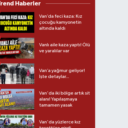
Trend Haberler
Van’da feci kaza: Kız
çocuğu kamyonetin
altında kaldı
Vanlı aile kaza yaptı! Ölü
ve yaralılar var
Van’a yağmur geliyor!
İşte detaylar...
Van'da iki bölge artık sit
alanı! Yapılaşmaya
tamamen yasak
Van'da yüzlerce kız