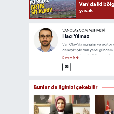
Van'da iki böl
yasak
VANOLAY.COM MUHABIRI
Hacı Yılmaz
Van Olay’da muhabir ve editör ol
deneyimiyle Van yerel gündemi 
takip etmektedir. Editoryal sürec
Devam Et
çerçevesinde ürettiği haberlerl
bilgilendirmektedir.
Bunlar da ilginizi çekebilir