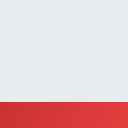
AFIZİYE MAH.KADİR SARUHAN CAD.NO:3 A
0 (541) 387 45 62
Yol Tarifi Al
Selçuk Eczanesi
UMHURİYET MAHALLESİ ATATÜRK CADDESİ NO:9 1a
0 (545) 563 70 63
Yol Tarifi Al
Demir Eczanesi
AHÇELİEVLER MAH.ÇAY SK.NO:2 A
0 (432) 612 26 26
Yol Tarifi Al