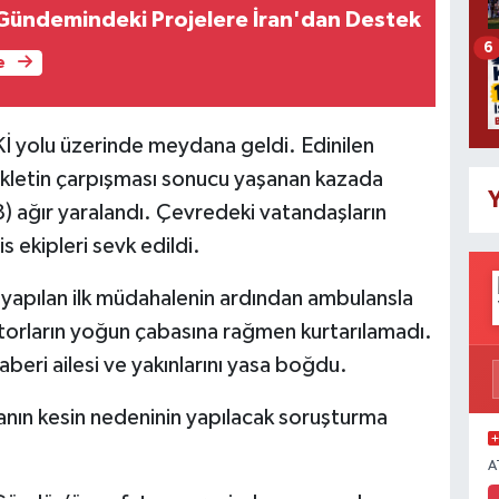
Gündemindeki Projelere İran'dan Destek
6
e
İ yolu üzerinde meydana geldi. Edinilen
sikletin çarpışması sonucu yaşanan kazada
Y
) ağır yaralandı. Çevredeki vatandaşların
s ekipleri sevk edildi.
e yapılan ilk müdahalenin ardından ambulansla
torların yoğun çabasına rağmen kurtarılamadı.
beri ailesi ve yakınlarını yasa boğdu.
azanın kesin nedeninin yapılacak soruşturma
A