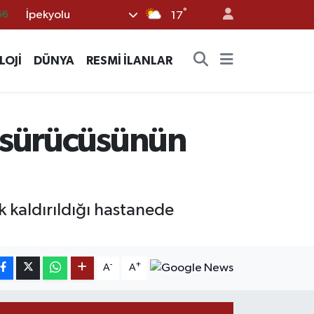
66
°
İpekyolu
17
05
18
LOJİ
DÜNYA
RESMİ İLANLAR
22
54
 sürücüsünün
%0
k kaldırıldığı hastanede
-
+
A
A