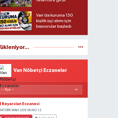
tesettüre girdi
Van’da kuruma 150
kişilik işçi alımı için
başvurular başladı
ükleniyor...
Van Nöbetçi Eczaneler
Beyarslan Eczanesi
TATÜRK MAH.209 SK.NO:12