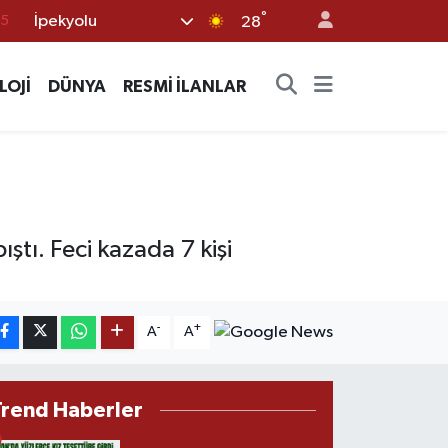
°
İpekyolu
18
28
32
LOJİ
DÜNYA
RESMİ İLANLAR
38
0
14
15
tı. Feci kazada 7 kişi
-
+
A
A
Trend Haberler