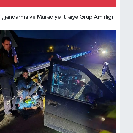
eri, jandarma ve Muradiye İtfaiye Grup Amirliği
C
İ
H
V
C
V