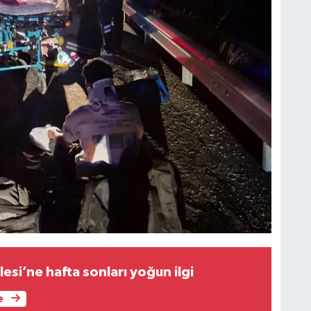
C
B
M
V
esi’ne hafta sonları yoğun ilgi
e
İ