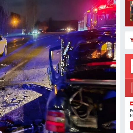
Y
E
N