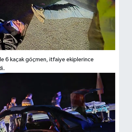
B
G
A
le 6 kaçak göçmen, itfaiye ekiplerince
di.
Y
K
İ