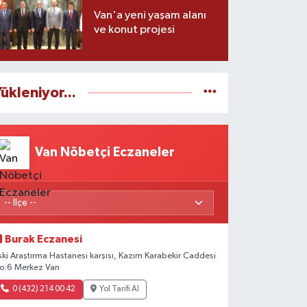
Van'a yeni yaşam alanı
ve konut projesi
ükleniyor...
Van Nöbetçi Eczaneler
Burak Eczanesi
ski Araştırma Hastanesi karşısı, Kazım Karabekir Caddesi
o:6 Merkez Van
0 (432) 214 00 42
Yol Tarifi Al