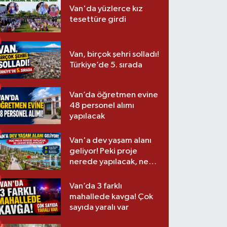
Van'da yüzlerce kız
tesettüre girdi
Van, birçok şehri solladı!
Türkiye’de 5. sırada
Van’da öğretmen evine
48 personel alımı
yapılacak
Van'a dev yaşam alanı
geliyor! Peki proje
nerede yapılacak, ne
zaman başlayacak?
Van’da 3 farklı
mahallede kavga! Çok
sayıda yaralı var