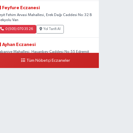
Feyfure Eczanesi
eyit Fehim Arvasi Mahallesi, Erek Dağı Caddesi No:32 B
pekyolu Van
0 (505) 070 35 26
Yol Tarifi Al
Ayhan Eczanesi
abaniye Mahallesi, Hasanbey Caddesi No:55 Edremit
an
Tüm Nöbetçi Eczaneler
0 (505) 636 94 65
Yol Tarifi Al
Baran Eczanesi
ehit Jandarma Binbaşı Cesur Mahallesi, Vali Münir
araloğlu Caddesi No:6 D Çaldıran Van
0 (538) 376 47 15
Yol Tarifi Al
Vitamin Eczanesi
anyolu Mahallesi, Kara Yusuf Bey Caddesi No:99 B Erciş
an