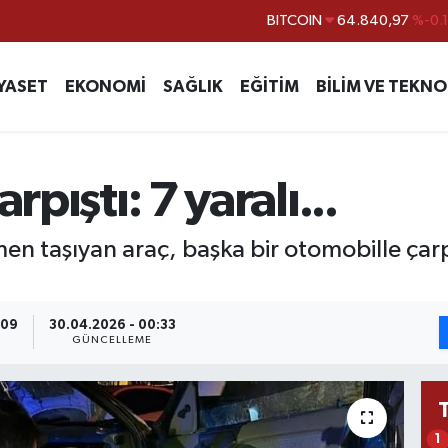
DOLAR
47,7436
%0.
EURO
55,2510
%0.
YASET
EKONOMİ
SAĞLIK
EĞİTİM
BİLİM VE TEKNO
STERLİN
64,4811
%0.
GRAM ALTIN
6660.55
%
BİST100
13.779
%-
rpıştı: 7 yaralı...
BITCOIN
64.840,97
%-0.
n taşıyan araç, başka bir otomobille çarpış
:09
30.04.2026 - 00:33
GÜNCELLEME
1