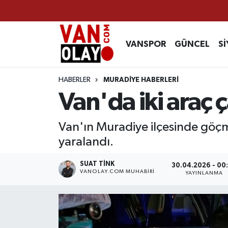
Vanspor
Van Nöbetçi Eczaneler
VANSPOR
GÜNCEL
Sİ
Güncel
Van Hava Durumu
HABERLER
MURADİYE HABERLERİ
Siyaset
Van Namaz Vakitleri
Van'da iki araç ça
Ekonomi
Van Trafik Yoğunluk Haritası
Van'ın Muradiye ilçesinde göçme
yaralandı.
Sağlık
Süper Lig Puan Durumu ve Fikstür
SUAT TINK
30.04.2026 - 00
Eğitim
Tüm Manşetler
VANOLAY.COM MUHABIRI
YAYINLANMA
Bilim & Teknoloji
Son Dakika Haberleri
Dünya
Haber Arşivi