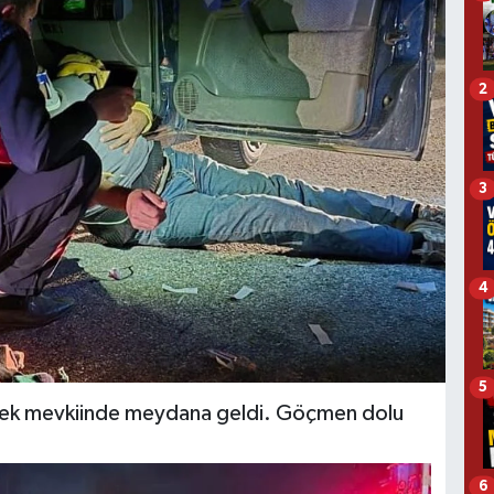
2
3
4
5
cek mevkiinde meydana geldi. Göçmen dolu
6