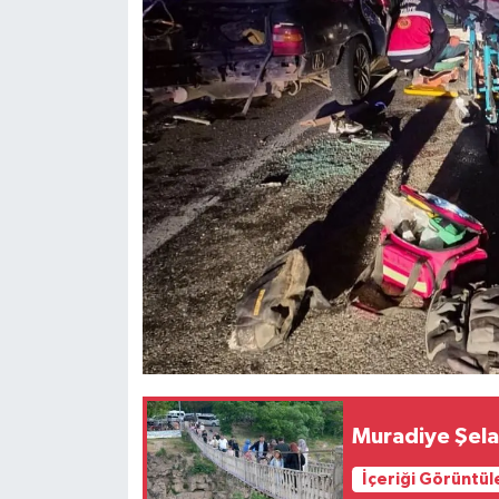
Muradiye Şelal
İçeriği Görüntül