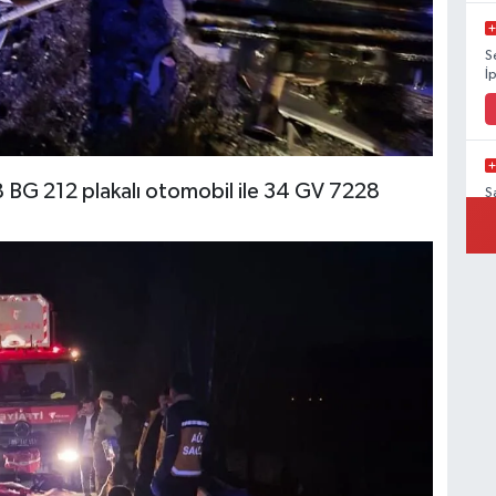
S
İ
BG 212 plakalı otomobil ile 34 GV 7228
Ş
V
Ş
K
V
V