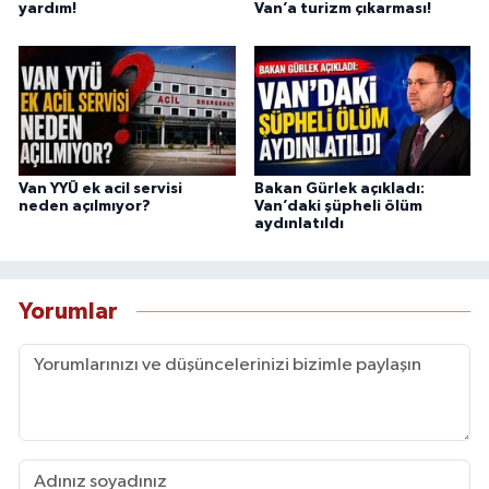
yardım!
Van’a turizm çıkarması!
Van YYÜ ek acil servisi
Bakan Gürlek açıkladı:
neden açılmıyor?
Van’daki şüpheli ölüm
aydınlatıldı
Yorumlar