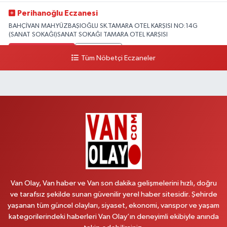
Perihanoğlu Eczanesi
BAHÇİVAN MAH.YÜZBAŞIOĞLU SK.TAMARA OTEL KARŞISI NO:14G
(SANAT SOKAĞI)SANAT SOKAĞI TAMARA OTEL KARŞISI
0 (432) 216 24 25
Yol Tarifi Al
Tüm Nöbetçi Eczaneler
Aydın Eczanesi
Recep Tayyip Erdoğan Mah.Azerbaycan Cad.104 B
0 (538) 861 36 16
Yol Tarifi Al
Arjin Eczanesi
BEYAZIT MAH.ZEYLAN CADDESİ OKYANUS GİYİM YANI NO:1
0 (535) 014 85 70
Yol Tarifi Al
Van Olay, Van haber ve Van son dakika gelişmelerini hızlı, doğru
Afşar Eczanesi
ve tarafsız şekilde sunan güvenilir yerel haber sitesidir. Şehirde
Kazım Karabekir cad.Eski Araştırma Hastanesi karşısı (kent park karşısı )
yaşanan tüm güncel olayları, siyaset, ekonomi, vanspor ve yaşam
Kaval iş merkezi No: 156 B
kategorilerindeki haberleri Van Olay’ın deneyimli ekibiyle anında
0 (432) 214 02 40
Yol Tarifi Al