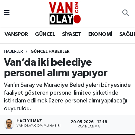
Vanspor
Van Nöbetçi Eczaneler
VANSPOR
GÜNCEL
SİYASET
EKONOMİ
SAĞLI
Güncel
Van Hava Durumu
HABERLER
GÜNCEL HABERLER
Siyaset
Van Namaz Vakitleri
Van’da iki belediye
Ekonomi
Van Trafik Yoğunluk Haritası
personel alımı yapıyor
Sağlık
Süper Lig Puan Durumu ve Fikstür
Van’ın Saray ve Muradiye Belediyeleri bünyesinde
faaliyet gösteren personel limited şirketinde
Eğitim
Tüm Manşetler
istihdam edilmek üzere personel alımı yapılacağı
duyuruldu.
Bilim & Teknoloji
Son Dakika Haberleri
HACI YILMAZ
20.05.2026 - 12:18
VANOLAY.COM MUHABIRI
YAYINLANMA
Dünya
Haber Arşivi