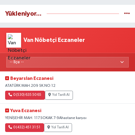
Yükleniyor...
Van Nöbetçi Eczaneler
Beyarslan Eczanesi
ATATÜRK MAH.209 SK.NO:12
0 (530) 635 50 65
Yol Tarifi Al
Yuva Eczanesi
YENİŞEHİR MAH. 117.SOKAK 7-9Ahastane karşısı
0 (432) 451 31 51
Yol Tarifi Al