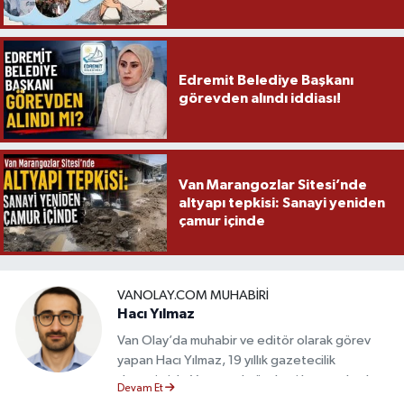
Edremit Belediye Başkanı
görevden alındı iddiası!
Van Marangozlar Sitesi’nde
altyapı tepkisi: Sanayi yeniden
çamur içinde
VANOLAY.COM MUHABIRI
Hacı Yılmaz
Van Olay’da muhabir ve editör olarak görev
yapan Hacı Yılmaz, 19 yıllık gazetecilik
deneyimiyle Van yerel gündemi başta olmak
Devam Et
üzere bölgesel ve ulusal gelişmeleri sahadan