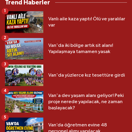
Trend Haberler
1
Vanlı aile kaza yaptı! Ölü ve yaralılar
var
2
Van'da iki bölge artık sit alanı!
Yapılaşmaya tamamen yasak
3
Van'da yüzlerce kız tesettüre girdi
4
Van'a dev yaşam alanı geliyor! Peki
proje nerede yapılacak, ne zaman
başlayacak?
5
Van’da öğretmen evine 48
personel alımı yapılacak