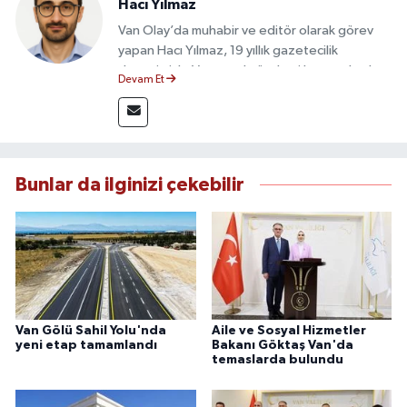
Hacı Yılmaz
Van Olay’da muhabir ve editör olarak görev
yapan Hacı Yılmaz, 19 yıllık gazetecilik
deneyimiyle Van yerel gündemi başta olmak
Devam Et
üzere bölgesel ve ulusal gelişmeleri sahadan
takip etmektedir. Editoryal sürece katkı sunan
Yılmaz, tarafsızlık, doğruluk ve etik ilkeler
çerçevesinde ürettiği haberlerle kamuoyunu
güvenilir kaynaklara dayalı olarak
Bunlar da ilginizi çekebilir
bilgilendirmektedir.
Van Gölü Sahil Yolu'nda
Aile ve Sosyal Hizmetler
yeni etap tamamlandı
Bakanı Göktaş Van'da
temaslarda bulundu