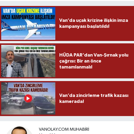
Van’da uçak krizine ilişkin imza
kampanyası başlatıldı!
HÜDA PAR’dan Van-Şırnak yolu
çağrısı: Bir an önce
tamamlanmalı!
Van’da zincirleme trafik kazası
kamerada!
VANOLAY.COM MUHABIRI