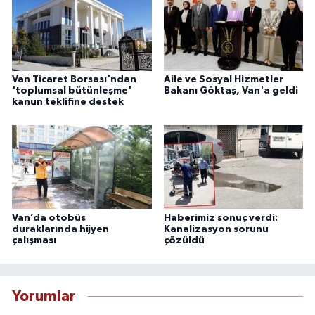
Van Ticaret Borsası'ndan
Aile ve Sosyal Hizmetler
'toplumsal bütünleşme'
Bakanı Göktaş, Van'a geldi
kanun teklifine destek
Van’da otobüs
Haberimiz sonuç verdi:
duraklarında hijyen
Kanalizasyon sorunu
çalışması
çözüldü
Yorumlar