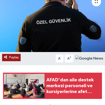
RESMİ İLANLAR
Paylaş
-
+
A
A
AFAD'dan aile destek
merkezi personeli ve
kursiyerlerine afet
eğitimi