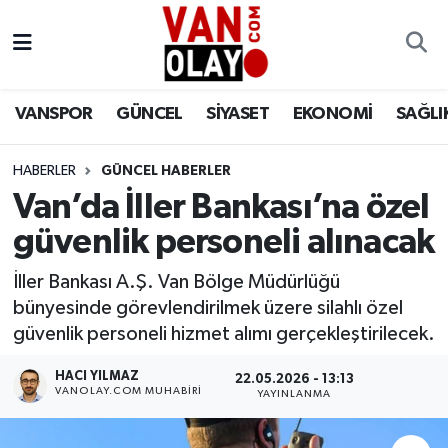
Vanspor
Van Nöbetçi Eczaneler
VANSPOR
GÜNCEL
SİYASET
EKONOMİ
SAĞLI
Güncel
Van Hava Durumu
HABERLER
GÜNCEL HABERLER
Siyaset
Van Namaz Vakitleri
Van’da İller Bankası’na özel
Ekonomi
Van Trafik Yoğunluk Haritası
güvenlik personeli alınacak
Sağlık
Süper Lig Puan Durumu ve Fikstür
İller Bankası A.Ş. Van Bölge Müdürlüğü
bünyesinde görevlendirilmek üzere silahlı özel
Eğitim
Tüm Manşetler
güvenlik personeli hizmet alımı gerçekleştirilecek.
HACI YILMAZ
22.05.2026 - 13:13
Bilim & Teknoloji
Son Dakika Haberleri
VANOLAY.COM MUHABIRI
YAYINLANMA
Dünya
Haber Arşivi