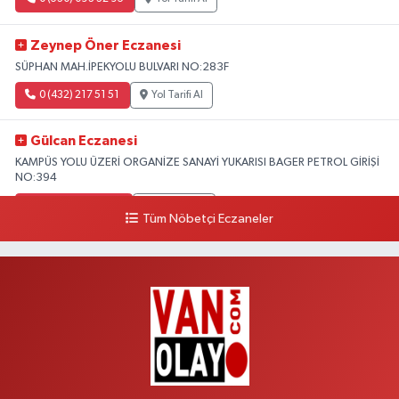
Zeynep Öner Eczanesi
SÜPHAN MAH.İPEKYOLU BULVARI NO:283F
0 (432) 217 51 51
Yol Tarifi Al
Gülcan Eczanesi
KAMPÜS YOLU ÜZERİ ORGANİZE SANAYİ YUKARISI BAGER PETROL GİRİŞİ
NO:394
0 (533) 348 25 87
Yol Tarifi Al
Tüm Nöbetçi Eczaneler
Lütfiye Hanım Eczanesi
BAHÇİVAN MAH.15 TEMMUZ ŞEHİTLERİ CAD.NO:36B ÖZEL LOKMAN
HEKİM HASTANESİ ACİL KARŞISI
0 (501) 048 96 88
Yol Tarifi Al
Emek Eczanesi
MAHMUDİYE MAH.ATATÜRK CAD.NO:17B