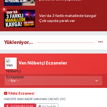
6
Van’da 3 farklı mahallede kavga!
Çok sayıda yaralı var
Yükleniyor...
Van Nöbetçi Eczaneler
Yıldız Eczanesi
HAFIZİYE MAH.KADİR SARUHAN CAD.NO:30C
0 (530) 093 32 95
Yol Tarifi Al