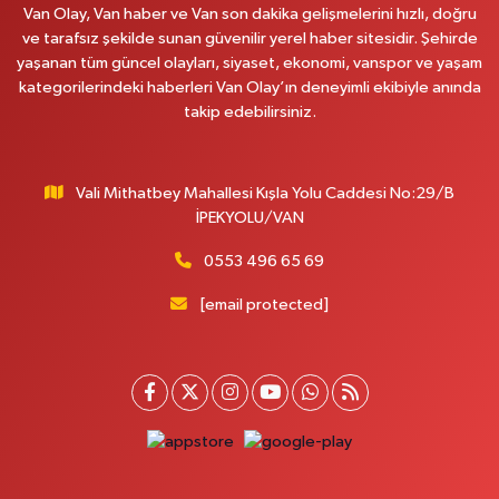
Van Olay, Van haber ve Van son dakika gelişmelerini hızlı, doğru
0 (531) 621 69 65
Yol Tarifi Al
ve tarafsız şekilde sunan güvenilir yerel haber sitesidir. Şehirde
yaşanan tüm güncel olayları, siyaset, ekonomi, vanspor ve yaşam
Onay Eczanesi
kategorilerindeki haberleri Van Olay’ın deneyimli ekibiyle anında
MERAŞEL FEVZİ ÇAKMAK CAD. KÜLTÜR SARAYI KIZILAY KAN MERKEZİ
takip edebilirsiniz.
KARŞISI DIŞ KAPI NO:25B
0 (432) 212 66 67
Yol Tarifi Al
Vali Mithatbey Mahallesi Kışla Yolu Caddesi No:29/B
Yenı Derman Eczanesi
İPEKYOLU/VAN
Hatuniye Mah. Özel Akdamar Hastanesi Karşısı Güven Evleri A.Blok No:7
Akdamar Hastanesi Acil yanı. İpekyolu. Hatuniye mahallesi terzioğlu, Eski
0553 496 65 69
ikinisan kedili kavşağı, 65100 Ipekyolu Van
[email protected]
0 (432) 216 14 84
Yol Tarifi Al
Hayat Eczanesi
Kışla Mah.Çınarlı Cad.1038 Sk.No:93 3-4
0 (432) 354 37 36
Yol Tarifi Al
Erdoğan Eczanesi