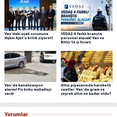
Van’daki uçak sorununa
VEDAŞ 4 farklı branşta
ilişkin AJet’e kritik ziyaret!
personel alacak! Van ve
Bitlis'te iş fırsatı
Van'da kanalizasyon
Altın piyasasında hareketli
alarmı! Pis koku mahalleyi
saatler: Van'da gram ve
sardı
çeyrek altın ne kadar oldu?
Yorumlar