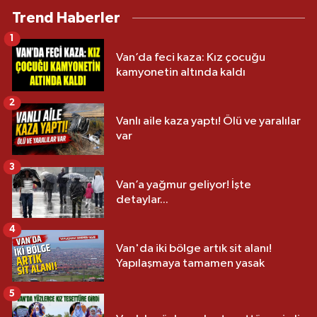
Trend Haberler
1
Van’da feci kaza: Kız çocuğu
kamyonetin altında kaldı
2
Vanlı aile kaza yaptı! Ölü ve yaralılar
var
3
Van’a yağmur geliyor! İşte
detaylar...
4
Van'da iki bölge artık sit alanı!
Yapılaşmaya tamamen yasak
5