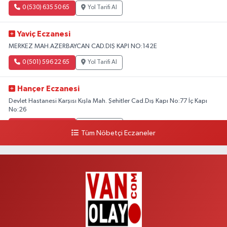
0 (530) 635 50 65
Yol Tarifi Al
Yaviç Eczanesi
MERKEZ MAH.AZERBAYCAN CAD.DIŞ KAPI NO:142E
0 (501) 596 22 65
Yol Tarifi Al
Hançer Eczanesi
Devlet Hastanesi Karşısı Kışla Mah. Şehitler Cad.Dış Kapı No:77 İç Kapı
No:26
0 (543) 204 39 32
Yol Tarifi Al
Tüm Nöbetçi Eczaneler
Hilal Eczanesi
İSTASYON MAH.MEHMETPAŞA CAD.NO:44 1
0 (552) 876 65 00
Yol Tarifi Al
Peker Eczanesi
ÖZEL AKDAMAR HASTANESİ KARŞISI HATUNİYE MAH.ASMİN SK.NO:11