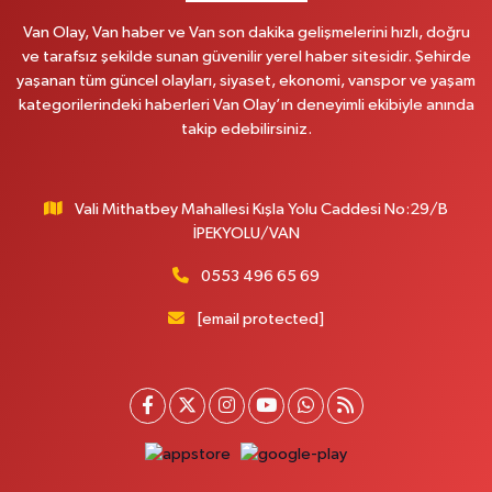
0 (535) 230 06 50
Yol Tarifi Al
Van Olay, Van haber ve Van son dakika gelişmelerini hızlı, doğru
ve tarafsız şekilde sunan güvenilir yerel haber sitesidir. Şehirde
Çağatay Eczanesi
yaşanan tüm güncel olayları, siyaset, ekonomi, vanspor ve yaşam
MAHMUDİYE MAH.VAN-SARAY YOLU 113 D
kategorilerindeki haberleri Van Olay’ın deneyimli ekibiyle anında
takip edebilirsiniz.
0 (432) 712 22 42
Yol Tarifi Al
Yuva Eczanesi
Vali Mithatbey Mahallesi Kışla Yolu Caddesi No:29/B
YENİŞEHİR MAH. 117.SOKAK 7-9Ahastane karşısı
İPEKYOLU/VAN
0 (432) 451 31 51
Yol Tarifi Al
0553 496 65 69
Yağmur Karaman Eczanesi
[email protected]
SÜPHAN MAH. 12000 SOKAK NO:14 A 8 NOLU SAĞLIK OCAĞI KARŞISI
0 (552) 862 74 84
Yol Tarifi Al
Nefes Eczanesi
MAREŞAL FEVZİ ÇAKMAK CADDESİ EZBERCİLER İŞ MERKEZİ B BLOK
NO:4B