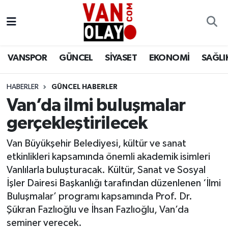
Vanspor
Van Nöbetçi Eczaneler
VANSPOR
GÜNCEL
SİYASET
EKONOMİ
SAĞLI
Güncel
Van Hava Durumu
HABERLER
GÜNCEL HABERLER
Siyaset
Van Namaz Vakitleri
Van’da ilmi buluşmalar
Ekonomi
Van Trafik Yoğunluk Haritası
gerçekleştirilecek
Sağlık
Süper Lig Puan Durumu ve Fikstür
Van Büyükşehir Belediyesi, kültür ve sanat
etkinlikleri kapsamında önemli akademik isimleri
Eğitim
Tüm Manşetler
Vanlılarla buluşturacak. Kültür, Sanat ve Sosyal
İşler Dairesi Başkanlığı tarafından düzenlenen ‘İlmi
Bilim & Teknoloji
Son Dakika Haberleri
Buluşmalar’ programı kapsamında Prof. Dr.
Şükran Fazlıoğlu ve İhsan Fazlıoğlu, Van’da
Dünya
Haber Arşivi
seminer verecek.