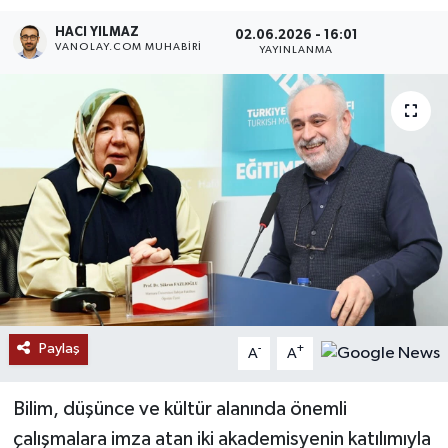
HACI YILMAZ
RESMİ İLANLAR
02.06.2026 - 16:01
VANOLAY.COM MUHABIRI
YAYINLANMA
Paylaş
-
+
A
A
Bilim, düşünce ve kültür alanında önemli
çalışmalara imza atan iki akademisyenin katılımıyla