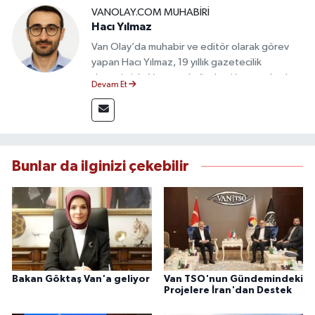
VANOLAY.COM MUHABIRI
Hacı Yılmaz
Van Olay’da muhabir ve editör olarak görev
yapan Hacı Yılmaz, 19 yıllık gazetecilik
deneyimiyle Van yerel gündemi başta olmak
Devam Et
üzere bölgesel ve ulusal gelişmeleri sahadan
takip etmektedir. Editoryal sürece katkı sunan
Yılmaz, tarafsızlık, doğruluk ve etik ilkeler
çerçevesinde ürettiği haberlerle kamuoyunu
güvenilir kaynaklara dayalı olarak
Bunlar da ilginizi çekebilir
bilgilendirmektedir.
Bakan Göktaş Van'a geliyor
Van TSO'nun Gündemindeki
Projelere İran'dan Destek