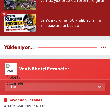
Van'da yüzlerce kız tesettüre girdi
6
Van’da kuruma 150 kişilik işçi alımı
için başvurular başladı
Yükleniyor...
Van Nöbetçi Eczaneler
Beyarslan Eczanesi
ATATÜRK MAH.209 SK.NO:12