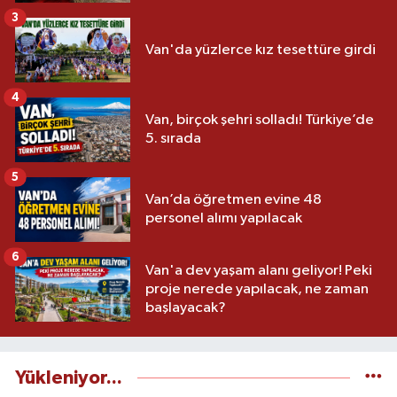
3
Van'da yüzlerce kız tesettüre girdi
4
Van, birçok şehri solladı! Türkiye’de
5. sırada
5
Van’da öğretmen evine 48
personel alımı yapılacak
6
Van'a dev yaşam alanı geliyor! Peki
proje nerede yapılacak, ne zaman
başlayacak?
Yükleniyor...