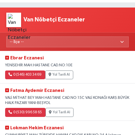
Van Nöbetçi Eczaneler
Ebrar Eczanesi
YENİŞEHİR MAH.HASTANE CAD.NO:10E
0 (546) 403 34 69
Yol Tarifi Al
Fatma Aydemir Eczanesi
VALİ MİTHAT BEY MAH.HASTANE CAD.NO:15C VALİ KONAĞI KARŞ.BÜYÜK
HALK PAZARI YANI-BEŞYOL
0 (530) 996 58 65
Yol Tarifi Al
Lokman Hekim Eczanesi