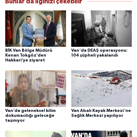
Bunlar da ilginizi çekebilir
bilgilendirmektedir.
BİK Van Bölge Müdürü
Van'da DEAŞ operasyonu:
Kenan Tokgöz’den
104 şüpheli yakalandı
Hakkari’ye ziyaret
Van’da geleneksel kilim
Van Abalı Kayak Merkezi'ne
dokumacılığı geleceğe
Sağlık Merkezi yapılıyor
taşınıyor