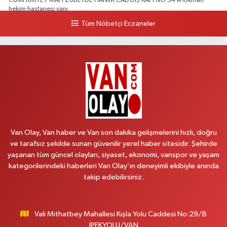
CUMHURİYET MAH.ZÜBEYDE HANIM CAD.DIŞ KAPI NO:34 A lokman
hekim hastanesi yanı
Tüm Nöbetçi Eczaneler
0 (432) 503 93 23
Yol Tarifi Al
Hekimoğlu Eczanesi
Vanyolu Caddesi Yeni Diş Hastanesi Yanı NO:102F
0 (541) 147 65 65
Yol Tarifi Al
Koç Eczanesi
CUMHURİYET MAH.KONAK SK.NO:6
Van Olay, Van haber ve Van son dakika gelişmelerini hızlı, doğru
0 (530) 442 24 65
Yol Tarifi Al
ve tarafsız şekilde sunan güvenilir yerel haber sitesidir. Şehirde
yaşanan tüm güncel olayları, siyaset, ekonomi, vanspor ve yaşam
Yiğit Eczanesi
kategorilerindeki haberleri Van Olay’ın deneyimli ekibiyle anında
HATUNİYE MAHALLESİ ASMİN SOKAK NO:3 A ÖZEL AKDAMAR
takip edebilirsiniz.
HASTANESİ KARŞISI
0 (432) 217 11 10
Yol Tarifi Al
Vali Mithatbey Mahallesi Kışla Yolu Caddesi No:29/B
Akdağ Eczanesi
İPEKYOLU/VAN