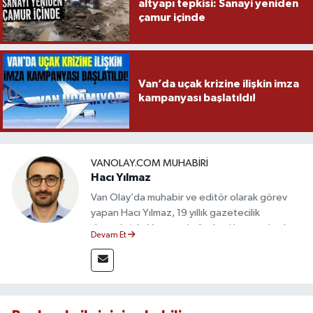
altyapı tepkisi: Sanayi yeniden
çamur içinde
Van’da uçak krizine ilişkin imza
kampanyası başlatıldı!
VANOLAY.COM MUHABIRI
Hacı Yılmaz
Van Olay’da muhabir ve editör olarak görev
yapan Hacı Yılmaz, 19 yıllık gazetecilik
deneyimiyle Van yerel gündemi başta olmak
Devam Et
üzere bölgesel ve ulusal gelişmeleri sahadan
takip etmektedir. Editoryal sürece katkı sunan
Yılmaz, tarafsızlık, doğruluk ve etik ilkeler
çerçevesinde ürettiği haberlerle kamuoyunu
güvenilir kaynaklara dayalı olarak