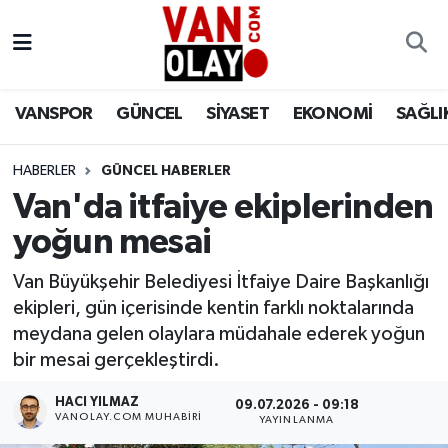
Vanspor
Van Nöbetçi Eczaneler
VANSPOR
GÜNCEL
SİYASET
EKONOMİ
SAĞLI
Güncel
Van Hava Durumu
HABERLER
GÜNCEL HABERLER
Siyaset
Van Namaz Vakitleri
Van'da itfaiye ekiplerinden
Ekonomi
Van Trafik Yoğunluk Haritası
yoğun mesai
Sağlık
Süper Lig Puan Durumu ve Fikstür
Van Büyükşehir Belediyesi İtfaiye Daire Başkanlığı
ekipleri, gün içerisinde kentin farklı noktalarında
Eğitim
Tüm Manşetler
meydana gelen olaylara müdahale ederek yoğun
bir mesai gerçekleştirdi.
Bilim & Teknoloji
Son Dakika Haberleri
HACI YILMAZ
09.07.2026 - 09:18
VANOLAY.COM MUHABIRI
YAYINLANMA
Dünya
Haber Arşivi