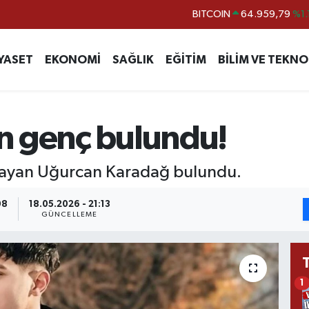
BITCOIN
64.959,79
%1.
DOLAR
47,7436
%0.
EURO
55,2510
%0.
YASET
EKONOMİ
SAĞLIK
EĞİTİM
BİLİM VE TEKNO
STERLİN
64,4811
%0.
GRAM ALTIN
6660.55
%0.
n genç bulundu!
BİST100
13.779
%-
mayan Uğurcan Karadağ bulundu.
08
18.05.2026 - 21:13
GÜNCELLEME
1