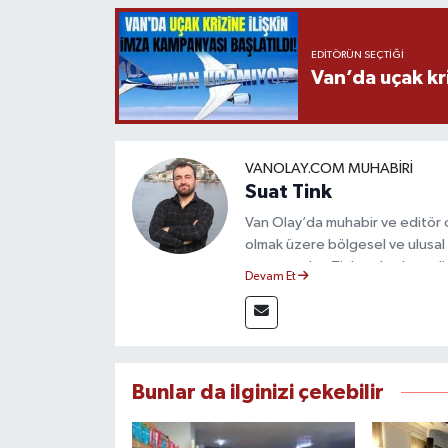
EDITÖRÜN SEÇTIĞI
Van’da uçak kri
VANOLAY.COM MUHABIRI
Suat Tink
Van Olay’da muhabir ve editör 
olmak üzere bölgesel ve ulusal 
mezunu olan Tink, sahadan edindiğ
Devam Et
çerçevesinde güvenilir ve hızlı 
Bunlar da ilginizi çekebilir