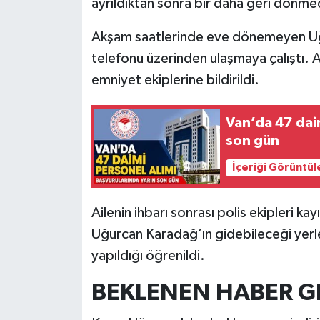
ayrıldıktan sonra bir daha geri dönme
Akşam saatlerinde eve dönemeyen Uğu
telefonu üzerinden ulaşmaya çalıştı. 
emniyet ekiplerine bildirildi.
Van’da 47 daim
son gün
İçeriği Görüntül
Ailenin ihbarı sonrası polis ekipleri ka
Uğurcan Karadağ’ın gidebileceği yerle
yapıldığı öğrenildi.
BEKLENEN HABER G