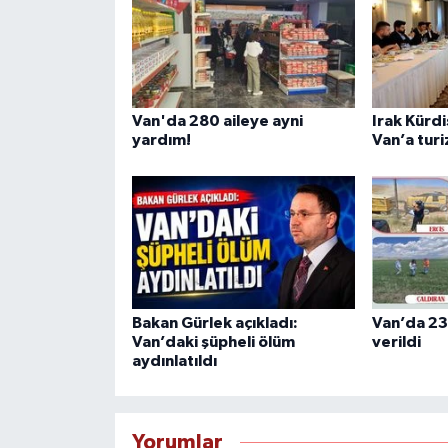
Van'da 280 aileye ayni
Irak Kürd
yardım!
Van’a turi
Bakan Gürlek açıkladı:
Van’da 23
Van’daki şüpheli ölüm
verildi
aydınlatıldı
Yorumlar