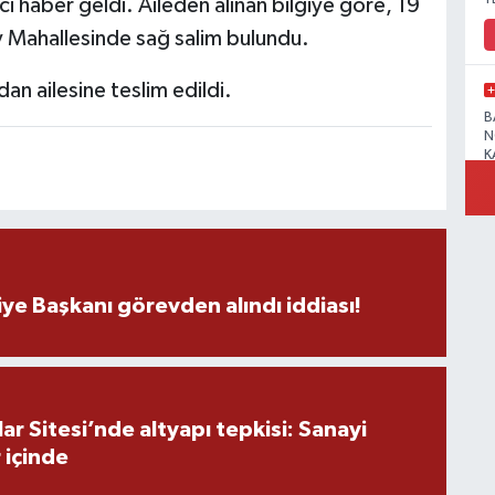
 haber geldi. Aileden alınan bilgiye göre, 19
 Mahallesinde sağ salim bulundu.
an ailesine teslim edildi.
B
N
K
R
ye Başkanı görevden alındı iddiası!
B
N
r Sitesi’nde altyapı tepkisi: Sanayi
 içinde