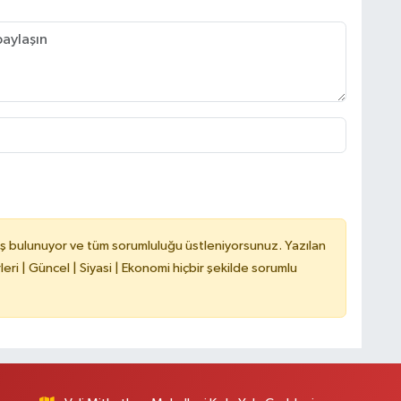
B
B
C
C
ş bulunuyor ve tüm sorumluluğu üstleniyorsunuz. Yazılan
ri | Güncel | Siyasi | Ekonomi hiçbir şekilde sorumlu
B