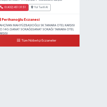
0 (432) 451 31 51
Yol Tarifi Al
Perihanoğlu Eczanesi
AHÇİVAN MAH.YÜZBAŞIOĞLU SK.TAMARA OTEL KARŞISI
O:14G (SANAT SOKAĞI)SANAT SOKAĞI TAMARA OTEL
ARŞISI
Tüm Nöbetçi Eczaneler
0 (432) 216 24 25
Yol Tarifi Al
Aydın Eczanesi
ecep Tayyip Erdoğan Mah.Azerbaycan Cad.104 B
0 (538) 861 36 16
Yol Tarifi Al
Arjin Eczanesi
EYAZIT MAH.ZEYLAN CADDESİ OKYANUS GİYİM YANI
O:1
0 (535) 014 85 70
Yol Tarifi Al