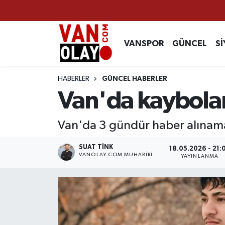
Vanspor
Van Nöbetçi Eczaneler
VANSPOR
GÜNCEL
Sİ
Güncel
Van Hava Durumu
HABERLER
GÜNCEL HABERLER
Siyaset
Van Namaz Vakitleri
Van'da kaybola
Ekonomi
Van Trafik Yoğunluk Haritası
Van'da 3 gündür haber alına
Sağlık
Süper Lig Puan Durumu ve Fikstür
SUAT TINK
18.05.2026 - 21:
VANOLAY.COM MUHABIRI
YAYINLANMA
Eğitim
Tüm Manşetler
Bilim & Teknoloji
Son Dakika Haberleri
Dünya
Haber Arşivi