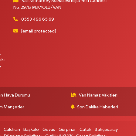
Vali Mithatbey Mahallesi Kışla Yolu Caddesi
No:29/B İPEKYOLU/VAN
0553 496 65 69
[email protected]
,
eki
p
an Hava Durumu
Van Namaz Vakitleri
m Manşetler
Son Dakika Haberleri
p
Çaldıran
Başkale
Gevaş
Gürpınar
Çatak
Bahçesaray