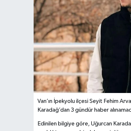
RESMİ İLANLAR
Van’ın İpekyolu ilçesi Seyit Fehim Ar
Karadağ’dan 3 gündür haber alınamadığ
Edinilen bilgiye göre, Uğurcan Karad