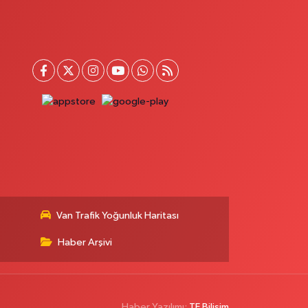
Van Trafik Yoğunluk Haritası
Haber Arşivi
Haber Yazılımı:
TE Bilişim