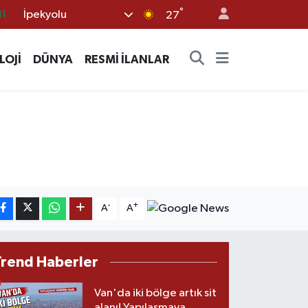
11
°
İpekyolu
27
18
32
LOJİ
DÜNYA
RESMİ İLANLAR
38
03
14
-
+
A
A
Trend Haberler
Van'da iki bölge artık sit
alanı! Yapılaşmaya