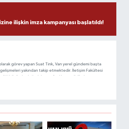
K
p
zine ilişkin imza kampanyası başlatıldı!
A
olarak görev yapan Suat Tink, Van yerel gündemi başta
gelişmeleri yakından takip etmektedir. İletişim Fakültesi
Z
i bilgilerle doğruluk, tarafsızlık ve etik ilkeler
K
habercilik anlayışını benimsemektedir.
U