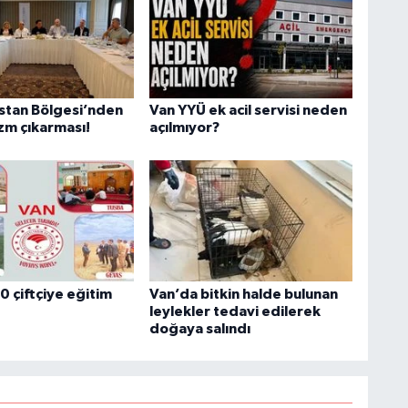
A
ş
istan Bölgesi’nden
Van YYÜ ek acil servisi neden
zm çıkarması!
açılmıyor?
C
Z
E
3
0 çiftçiye eğitim
Van’da bitkin halde bulunan
leylekler tedavi edilerek
doğaya salındı
H