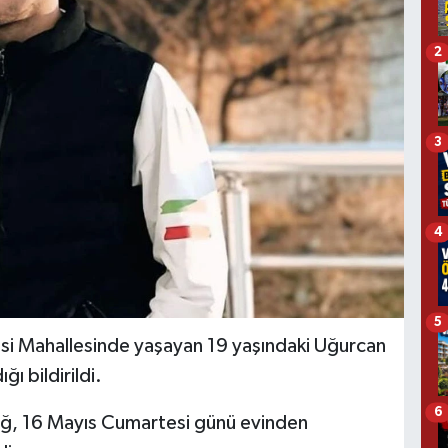
2
3
4
5
vasi Mahallesinde yaşayan 19 yaşındaki Uğurcan
ı bildirildi.
6
ağ, 16 Mayıs Cumartesi günü evinden