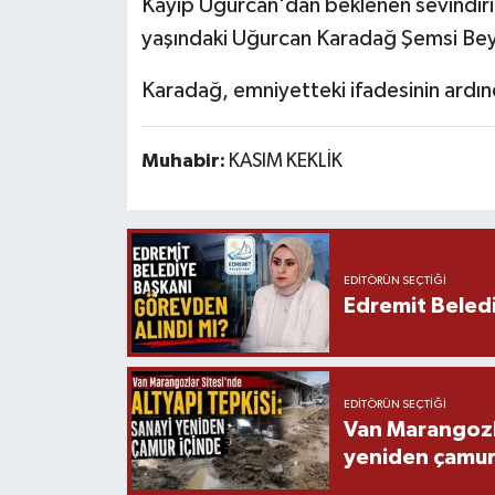
Kayıp Uğurcan'dan beklenen sevindirici
yaşındaki Uğurcan Karadağ Şemsi Bey
Karadağ, emniyetteki ifadesinin ardınd
Muhabir:
KASIM KEKLİK
EDITÖRÜN SEÇTIĞI
Edremit Beledi
EDITÖRÜN SEÇTIĞI
Van Marangozla
yeniden çamur