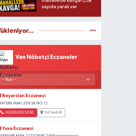
mahallede kavga! Çok
sayıda yaralı var
ükleniyor...
Van Nöbetçi Eczaneler
Beyarslan Eczanesi
TATÜRK MAH.209 SK.NO:12
0 (530) 635 50 65
Yol Tarifi Al
Yuva Eczanesi
ENİŞEHİR MAH. 117.SOKAK 7-9Ahastane karşısı