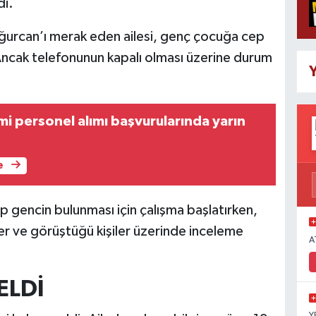
di.
rcan’ı merak eden ailesi, genç çocuğa cep
Ancak telefonunun kapalı olması üzerine durum
Y
i personel alımı başvurularında yarın
e
yıp gencin bulunması için çalışma başlatırken,
r ve görüştüğü kişiler üzerinde inceleme
A
ELDİ
Y