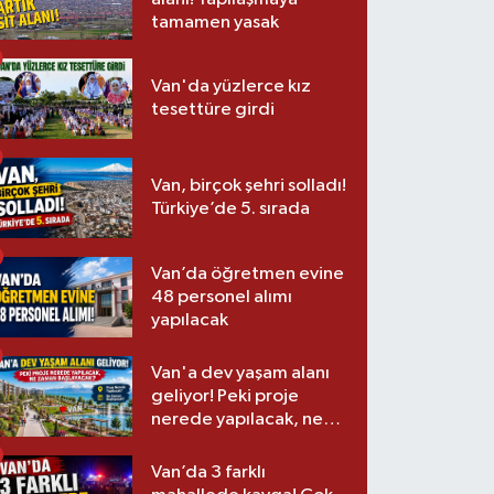
tamamen yasak
Van'da yüzlerce kız
tesettüre girdi
Van, birçok şehri solladı!
Türkiye’de 5. sırada
Van’da öğretmen evine
48 personel alımı
yapılacak
Van'a dev yaşam alanı
geliyor! Peki proje
nerede yapılacak, ne
zaman başlayacak?
Van’da 3 farklı