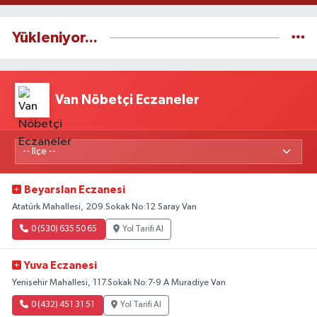
Yükleniyor...
Van Nöbetçi Eczaneler
Beyarslan Eczanesi
Atatürk Mahallesi, 209.Sokak No:12 Saray Van
0 (530) 635 50 65
Yol Tarifi Al
Yuva Eczanesi
Yenişehir Mahallesi, 117.Sokak No:7-9 A Muradiye Van
0 (432) 451 31 51
Yol Tarifi Al