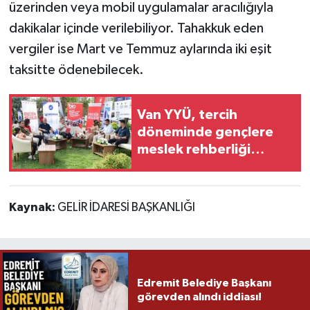
üzerinden veya mobil uygulamalar aracılığıyla
dakikalar içinde verilebiliyor. Tahakkuk eden
vergiler ise Mart ve Temmuz aylarında iki eşit
taksitte ödenebilecek.
Van YYÜ, tercih
döneminde gençlere
meslek rehberliği
sundu
Kaynak:
GELİR İDARESİ BAŞKANLIĞI
Edremit Belediye Başkanı
görevden alındı iddiası!