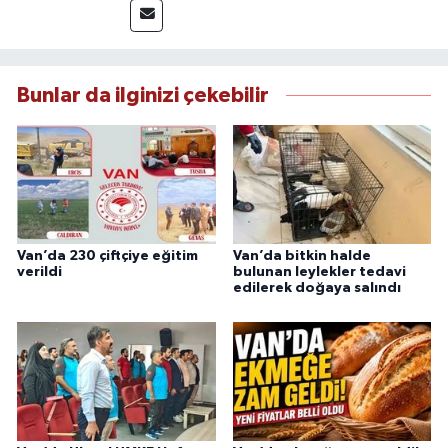
deneyimiyle hızlı ve doğru haber üretimine
odaklanan Keklik, tarafsızlık ve etik gazetecilik
ilkeleri doğrultusunda güvenilir içerikler
sunmaktadır.
Bunlar da ilginizi çekebilir
Van’da 230 çiftçiye eğitim
Van’da bitkin halde
verildi
bulunan leylekler tedavi
edilerek doğaya salındı