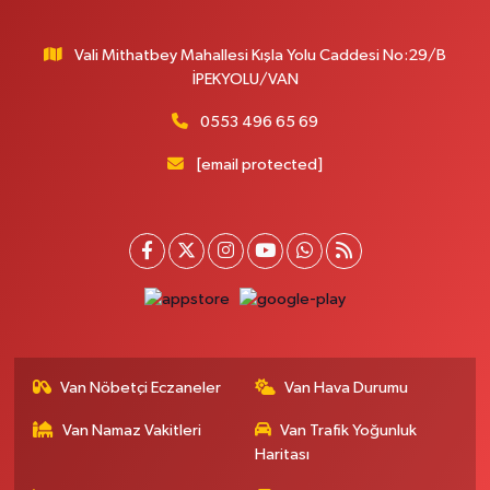
Gürpınar Eczanesi
Vali Mithatbey Mahallesi Kışla Yolu Caddesi No:29/B
Akpınar Mahallesi, Milli Egemenlik Caddesi No:7 A Gürpınar Van
İPEKYOLU/VAN
0 (506) 065 26 65
Yol Tarifi Al
0553 496 65 69
Mahya Eczanesi
[email protected]
Zübeyde Hanım Caddesi, No:82 C İpekyolu Van
0 (432) 215 77 65
Yol Tarifi Al
Ferhat Eczanesi
Urartu Sokak, Eski İstanbul Hastanesi karşısı No:4 C İpekyolu Van
0 (555) 063 64 65
Yol Tarifi Al
Van Nöbetçi Eczaneler
Van Hava Durumu
Kardelen Eczanesi
Akköprü Mahallesi, Defterdarlık Caddesi No:36 Tuşba Van
Van Namaz Vakitleri
Van Trafik Yoğunluk
0 (432) 215 54 51
Yol Tarifi Al
Haritası