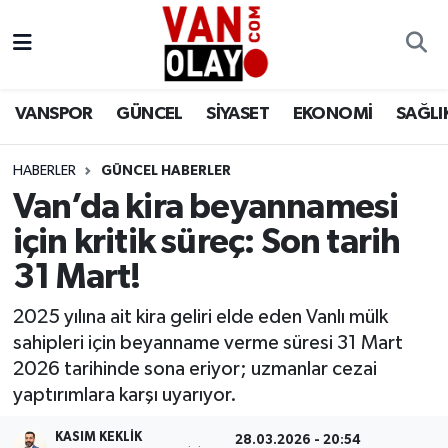
Vanspor
Van Nöbetçi Eczaneler
VANSPOR
GÜNCEL
SİYASET
EKONOMİ
SAĞLI
Güncel
Van Hava Durumu
HABERLER
GÜNCEL HABERLER
Siyaset
Van Namaz Vakitleri
Van’da kira beyannamesi
Ekonomi
Van Trafik Yoğunluk Haritası
için kritik süreç: Son tarih
31 Mart!
Sağlık
Süper Lig Puan Durumu ve Fikstür
2025 yılına ait kira geliri elde eden Vanlı mülk
Eğitim
Tüm Manşetler
sahipleri için beyanname verme süresi 31 Mart
2026 tarihinde sona eriyor; uzmanlar cezai
Bilim & Teknoloji
Son Dakika Haberleri
yaptırımlara karşı uyarıyor.
Dünya
Haber Arşivi
KASIM KEKLIK
28.03.2026 - 20:54