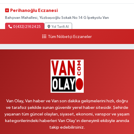
Perihanoğlu Eczanesi
Bahçıvan Mahallesi, Yüzbaşıoğlu Sokak No:14 G İpekyolu Van
0 (432) 216 24 25
Yol Tarifi Al
Tüm Nöbetçi Eczaneler
Aydın Eczanesi
Recep Tayyip Erdoğan Mahallesi, Azerbaycan Caddesi No:104 B
Çaldıran Van
0 (538) 861 36 16
Yol Tarifi Al
Arjin Eczanesi
Beyazıt Mahallesi, Zeylan Caddesi No:1 Erciş Van
0 (535) 014 85 70
Yol Tarifi Al
Van Olay, Van haber ve Van son dakika gelişmelerini hızlı, doğru
ve tarafsız şekilde sunan güvenilir yerel haber sitesidir. Şehirde
Afşar Eczanesi
yaşanan tüm güncel olayları, siyaset, ekonomi, vanspor ve yaşam
Kazım Karabekir Caddesi No:156 B İpekyolu Van
kategorilerindeki haberleri Van Olay’ın deneyimli ekibiyle anında
takip edebilirsiniz.
0 (432) 214 02 40
Yol Tarifi Al