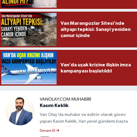
Van Marangozlar Sitesi’nde
altyapı tepkisi: Sanayi yeniden
çamur içinde
Van’da uçak krizine ilişkin imza
kampanyası başlatıldı!
VANOLAY.COM MUHABIRI
Kasım Keklik
Van Olay’da muhabir ve editör olarak görev
yapan Kasım Keklik, Van yerel gündemi başta
olmak üzere bölgesel gelişmeleri sahadan
Devam Et
takip etmektedir. Saha haberciliğindeki