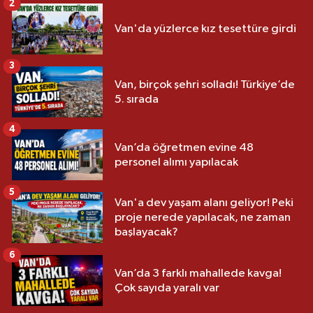
2
Van'da yüzlerce kız tesettüre girdi
3
Van, birçok şehri solladı! Türkiye’de
5. sırada
4
Van’da öğretmen evine 48
personel alımı yapılacak
5
Van'a dev yaşam alanı geliyor! Peki
proje nerede yapılacak, ne zaman
başlayacak?
6
Van’da 3 farklı mahallede kavga!
Çok sayıda yaralı var