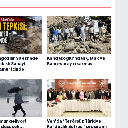
İ
Ş
gozlar Sitesi’nde
Kandaşoğlu'ndan Çatak ve
K
pkisi: Sanayi
Bahçesaray çıkarması
amur içinde
M
V
mur geliyor!
Van’da ‘Terörsüz Türkiye
ar düşecek…
Kardeşlik Sofrası’ programı
H