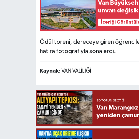
Van Büyükşeh
unvan değişikl
İçeriği Görüntül
Ödül töreni, dereceye giren öğrenciler
hatıra fotoğrafıyla sona erdi.
Kaynak:
VAN VALİLİĞİ
EDITÖRÜN SEÇTIĞI
Van Marangozla
yeniden çamur