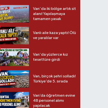
Van'da iki bölge artık sit
alanı! Yapılaşmaya
tamamen yasak
Vanlı aile kaza yaptı! Ölü
ve yaralılar var
Van'da yüzlerce kız
tesettüre girdi
Van, birçok şehri solladı!
Türkiye’de 5. sırada
Van’da öğretmen evine
48 personel alımı
yapılacak