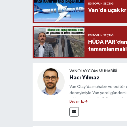
EDITÖRÜN SEÇTIĞI
Van’da uçak kri
EDITÖRÜN SEÇTIĞI
HÜDA PAR’dan V
tamamlanmalı!
VANOLAY.COM MUHABIRI
Hacı Yılmaz
Van Olay’da muhabir ve editör ol
deneyimiyle Van yerel gündemi 
takip etmektedir. Editoryal sürec
Devam Et
çerçevesinde ürettiği haberlerl
bilgilendirmektedir.