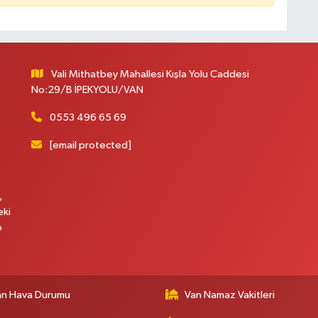
Vali Mithatbey Mahallesi Kışla Yolu Caddesi
No:29/B İPEKYOLU/VAN
0553 496 65 69
[email protected]
,
eki
p
an Hava Durumu
Van Namaz Vakitleri