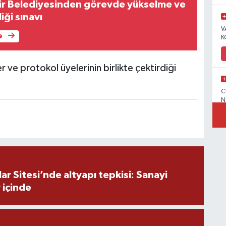
ir Belediyesinden görevde yükselme ve
iği sınavı
V
e
K
 ve protokol üyelerinin birlikte çektirdiği
C
N
V
r Sitesi’nde altyapı tepkisi: Sanayi
 içinde
C