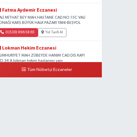
Fatma Aydemir Eczanesi
ALİ MİTHAT BEY MAH.HASTANE CAD.NO:15C VALİ
ONAĞI KARŞ.BÜYÜK HALK PAZARI YANI-BEŞYOL
0 (530) 996 58 65
Yol Tarifi Al
Lokman Hekim Eczanesi
UMHURİYET MAH.ZÜBEYDE HANIM CAD.DIŞ KAPI
O:34 A lokman hekim hastanesi yanı
Tüm Nöbetçi Eczaneler
0 (432) 503 93 23
Yol Tarifi Al
Hekimoğlu Eczanesi
anyolu Caddesi Yeni Diş Hastanesi Yanı NO:102F
0 (541) 147 65 65
Yol Tarifi Al
Koç Eczanesi
umhuriyet Mahallesi, Konak Sokak No:6 Gürpınar Van
0 (530) 442 24 65
Yol Tarifi Al