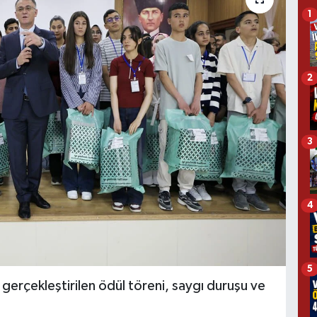
1
2
3
4
5
gerçekleştirilen ödül töreni, saygı duruşu ve