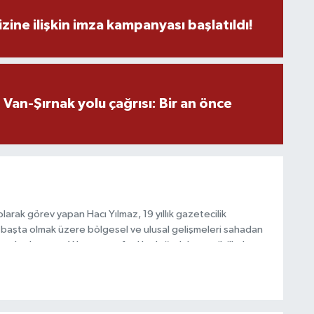
zine ilişkin imza kampanyası başlatıldı!
H
an-Şırnak yolu çağrısı: Bir an önce
S
V
arak görev yapan Hacı Yılmaz, 19 yıllık gazetecilik
S
V
başta olmak üzere bölgesel ve ulusal gelişmeleri sahadan
e katkı sunan Yılmaz, tarafsızlık, doğruluk ve etik ilkeler
e kamuoyunu güvenilir kaynaklara dayalı olarak
O