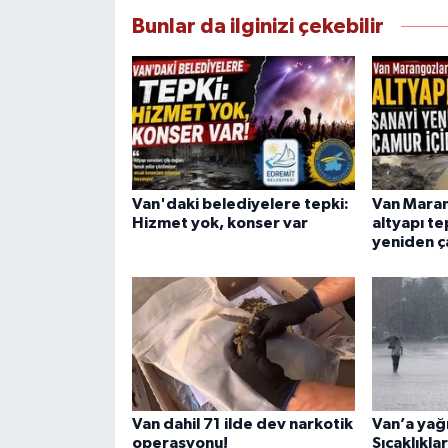
Bunlar da ilginizi çekebilir
Van'daki belediyelere tepki:
Van Maran
Hizmet yok, konser var
altyapı te
yeniden ç
Van dahil 71 ilde dev narkotik
Van’a yağ
operasyonu!
Sıcaklıkl