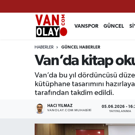
Vanspor
Van Nöbetçi Eczaneler
VANSPOR
GÜNCEL
Sİ
Güncel
Van Hava Durumu
HABERLER
GÜNCEL HABERLER
Siyaset
Van Namaz Vakitleri
Van’da kitap ok
Ekonomi
Van Trafik Yoğunluk Haritası
Van’da bu yıl dördüncüsü düzen
kütüphane tasarımını hazırlayan 
Sağlık
Süper Lig Puan Durumu ve Fikstür
tarafından takdim edildi.
Eğitim
Tüm Manşetler
HACI YILMAZ
05.06.2026 - 16:
VANOLAY.COM MUHABIRI
YAYINLANMA
Bilim & Teknoloji
Son Dakika Haberleri
Dünya
Haber Arşivi