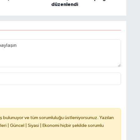
düzenlendi
V
C
V
A
ş bulunuyor ve tüm sorumluluğu üstleniyorsunuz. Yazılan
ri | Güncel | Siyasi | Ekonomi hiçbir şekilde sorumlu