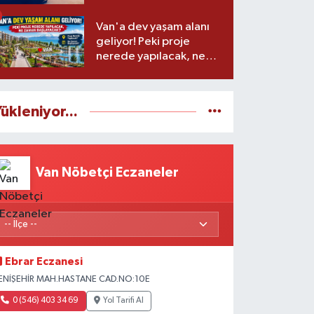
Van'a dev yaşam alanı
geliyor! Peki proje
nerede yapılacak, ne
zaman başlayacak?
ükleniyor...
Van Nöbetçi Eczaneler
Ebrar Eczanesi
ENİŞEHİR MAH.HASTANE CAD.NO:10E
0 (546) 403 34 69
Yol Tarifi Al