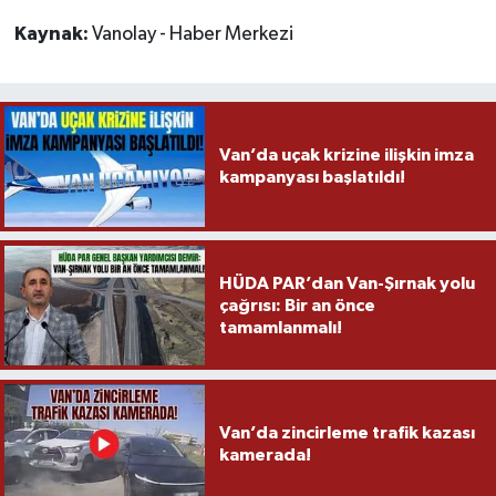
Kaynak:
Vanolay - Haber Merkezi
Van’da uçak krizine ilişkin imza
kampanyası başlatıldı!
HÜDA PAR’dan Van-Şırnak yolu
çağrısı: Bir an önce
tamamlanmalı!
Van’da zincirleme trafik kazası
kamerada!