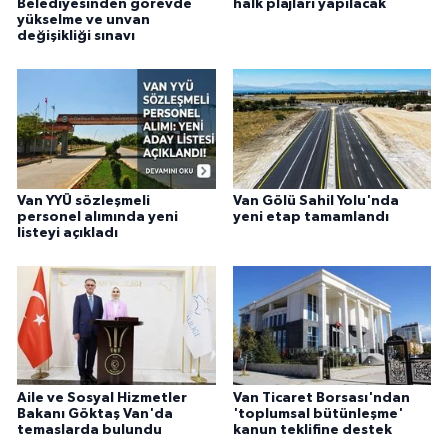
Belediyesinden görevde
halk plajları yapılacak
yükselme ve unvan
değişikliği sınavı
Van YYÜ sözleşmeli
Van Gölü Sahil Yolu'nda
personel alımında yeni
yeni etap tamamlandı
listeyi açıkladı
Aile ve Sosyal Hizmetler
Van Ticaret Borsası'ndan
Bakanı Göktaş Van'da
'toplumsal bütünleşme'
temaslarda bulundu
kanun teklifine destek