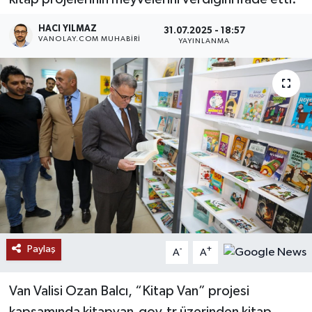
RESMİ İLANLAR
HACI YILMAZ
31.07.2025 - 18:57
VANOLAY.COM MUHABIRI
YAYINLANMA
Paylaş
-
+
A
A
Van Valisi Ozan Balcı, “Kitap Van” projesi