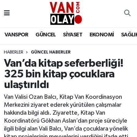
Vanspor
Van Nöbetçi Eczaneler
VANSPOR
GÜNCEL
SİYASET
EKONOMİ
SAĞLI
Güncel
Van Hava Durumu
HABERLER
GÜNCEL HABERLER
Siyaset
Van Namaz Vakitleri
Van’da kitap seferberliği!
Ekonomi
Van Trafik Yoğunluk Haritası
325 bin kitap çocuklara
ulaştırıldı
Sağlık
Süper Lig Puan Durumu ve Fikstür
Van Valisi Ozan Balcı, Kitap Van Koordinasyon
Eğitim
Tüm Manşetler
Merkezini ziyaret ederek yürütülen çalışmalar
hakkında bilgi aldı. Ziyarette, Kitap Van
Bilim & Teknoloji
Son Dakika Haberleri
Koordinatörü Gökhan Aslan’dan proje süreciyle
ilgili bilgi alan Vali Balcı, Van’da çocuklara yönelik
Dünya
Haber Arşivi
kitap projelerinin meyvelerini verdiğini ifade etti.