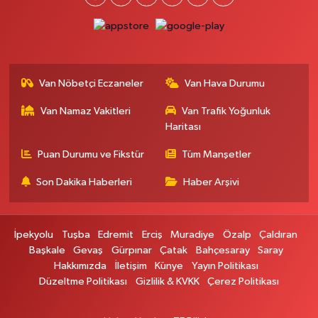
0 (432) 354 37 36
Yol Tarifi Al
Erdoğan Eczanesi
SEREFIYE MAHALLE URARTU SOKAK ESKİ İSTANBUL HAST. KRŞ. NO:6 B
Van Nöbetçi Eczaneler
Van Hava Durumu
0 (432) 215 82 65
Yol Tarifi Al
Van Namaz Vakitleri
Van Trafik Yoğunluk
Haritası
Derman Eczanesi
BAHÇELİEVLER MAH.MUSLİH GÖRENTAŞ BULVARI NO:57Çağdaş fırının
Puan Durumu ve Fikstür
Tüm Manşetler
karşısı
Son Dakika Haberleri
Haber Arşivi
0 (501) 322 00 65
Yol Tarifi Al
Yenı Sıfa Eczanesi
İpekyolu
Tuşba
Edremit
Erciş
Muradiye
Özalp
Çaldıran
VANYOLU CADDESİ NO:42
Başkale
Gevaş
Gürpınar
Çatak
Bahçesaray
Saray
0 (532) 689 22 50
Yol Tarifi Al
Hakkımızda
İletişim
Künye
Yayın Politikası
Düzeltme Politikası
Gizlilik & KVKK
Çerez Politikası
Doğa Eczanesi
YENİŞEHİR MAH.HASTANE CAD.DIŞ KAPI NO:37