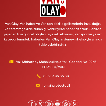
Emek Eczanesi
MAHMUDİYE MAH.ATATÜRK CAD.NO:17B
Van Olay, Van haber ve Van son dakika gelişmelerini hızlı, doğru
0 (531) 621 69 65
Yol Tarifi Al
ve tarafsız şekilde sunan güvenilir yerel haber sitesidir. Şehirde
yaşanan tüm güncel olayları, siyaset, ekonomi, vanspor ve yaşam
Onay Eczanesi
kategorilerindeki haberleri Van Olay’ın deneyimli ekibiyle anında
MERAŞEL FEVZİ ÇAKMAK CAD. KÜLTÜR SARAYI KIZILAY KAN MERKEZİ
takip edebilirsiniz.
KARŞISI DIŞ KAPI NO:25B
0 (432) 212 66 67
Yol Tarifi Al
Vali Mithatbey Mahallesi Kışla Yolu Caddesi No:29/B
Yenı Derman Eczanesi
İPEKYOLU/VAN
Hatuniye Mah. Özel Akdamar Hastanesi Karşısı Güven Evleri A.Blok No:7
Akdamar Hastanesi Acil yanı. İpekyolu. Hatuniye mahallesi terzioğlu, Eski
0553 496 65 69
ikinisan kedili kavşağı, 65100 Ipekyolu Van
[email protected]
0 (432) 216 14 84
Yol Tarifi Al
Hayat Eczanesi
Kışla Mah.Çınarlı Cad.1038 Sk.No:93 3-4