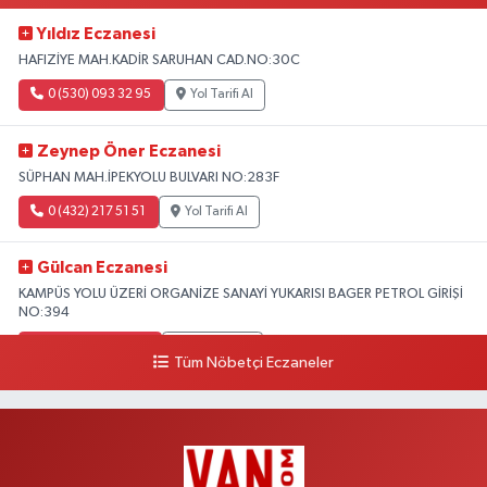
Yıldız Eczanesi
HAFIZİYE MAH.KADİR SARUHAN CAD.NO:30C
0 (530) 093 32 95
Yol Tarifi Al
Zeynep Öner Eczanesi
SÜPHAN MAH.İPEKYOLU BULVARI NO:283F
0 (432) 217 51 51
Yol Tarifi Al
Gülcan Eczanesi
KAMPÜS YOLU ÜZERİ ORGANİZE SANAYİ YUKARISI BAGER PETROL GİRİŞİ
NO:394
0 (533) 348 25 87
Yol Tarifi Al
Tüm Nöbetçi Eczaneler
Lütfiye Hanım Eczanesi
BAHÇİVAN MAH.15 TEMMUZ ŞEHİTLERİ CAD.NO:36B ÖZEL LOKMAN
HEKİM HASTANESİ ACİL KARŞISI
0 (501) 048 96 88
Yol Tarifi Al