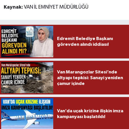
Kaynak:
VAN İL EMNİYET MÜDÜRLÜĞÜ
Edremit Belediye Başkanı
görevden alındı iddiası!
Van Marangozlar Sitesi’nde
altyapı tepkisi: Sanayi yeniden
çamur içinde
Van’da uçak krizine ilişkin imza
kampanyası başlatıldı!