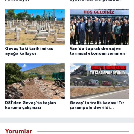
Gevaş'taki tarihi miras
Van’da toprak drenaj ve
ayağa kalkıyor
tarımsal ekonomi semineri
DSİ’den Gevaş’ta taşkın
Gevaş’ta trafik kazası! Tır
koruma çalışması
şarampole devrildi…
Yorumlar