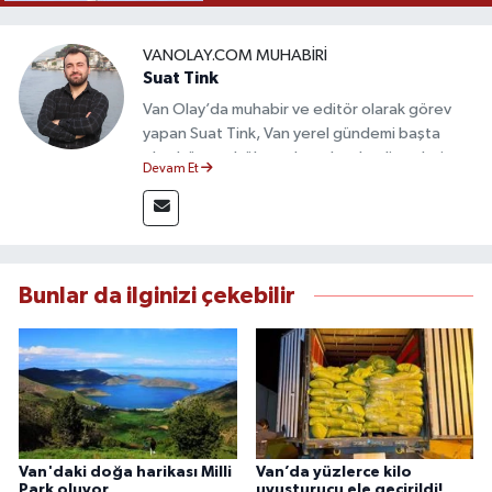
VANOLAY.COM MUHABIRI
Suat Tink
Van Olay’da muhabir ve editör olarak görev
yapan Suat Tink, Van yerel gündemi başta
olmak üzere bölgesel ve ulusal gelişmeleri
Devam Et
yakından takip etmektedir. İletişim Fakültesi
mezunu olan Tink, sahadan edindiği bilgilerle
doğruluk, tarafsızlık ve etik ilkeler
çerçevesinde güvenilir ve hızlı habercilik
anlayışını benimsemektedir.
Bunlar da ilginizi çekebilir
Van'daki doğa harikası Milli
Van’da yüzlerce kilo
Park oluyor
uyuşturucu ele geçirildi!