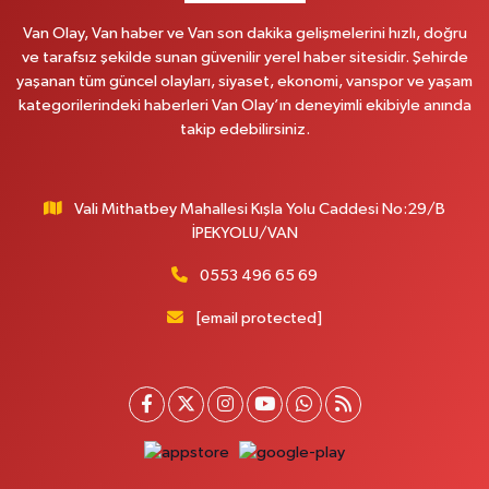
HATUNİYE MAHALLESİ ASMİN SOKAK NO:3 A ÖZEL AKDAMAR
HASTANESİ KARŞISI
Van Olay, Van haber ve Van son dakika gelişmelerini hızlı, doğru
0 (432) 217 11 10
Yol Tarifi Al
ve tarafsız şekilde sunan güvenilir yerel haber sitesidir. Şehirde
yaşanan tüm güncel olayları, siyaset, ekonomi, vanspor ve yaşam
kategorilerindeki haberleri Van Olay’ın deneyimli ekibiyle anında
Akdağ Eczanesi
takip edebilirsiniz.
SÜPHAN MAH.İPEKYOLU CAD.NO:283G BAHÇEŞEHİR KOLEJİ KARŞISI-
ABAKAN PLAZA
0 (542) 378 02 68
Yol Tarifi Al
Vali Mithatbey Mahallesi Kışla Yolu Caddesi No:29/B
İPEKYOLU/VAN
Ozan Eczanesi
SERHAT MAHALLESİ CUMHURİYET BULVARI VAN AVM YANI NO:137
0553 496 65 69
ECIVILCOCUKMAGAZASIKARSISI
[email protected]
0 (542) 384 45 20
Yol Tarifi Al
Gevaş Eczanesi
ORTA MAH.SAKARYA CAD.GEVAŞ ÇARŞI MERKEZ CAMİ ALTI DÜKKANI
HALK EĞİTİM MERKEZİ KARŞ.NO:1C
0 (537) 031 18 82
Yol Tarifi Al