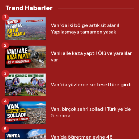
Trend Haberler
1
Van'da iki bölge artık sit alanı!
Yapılaşmaya tamamen yasak
2
Vanlı aile kaza yaptı! Ölü ve yaralılar
var
3
Van'da yüzlerce kız tesettüre girdi
4
Van, birçok şehri solladı! Türkiye’de
5. sırada
5
Van’da öğretmen evine 48