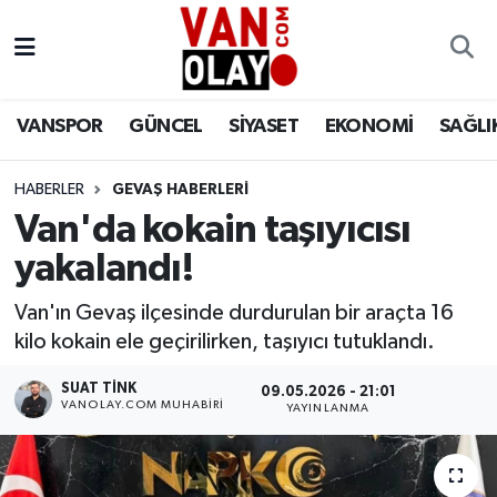
Vanspor
Van Nöbetçi Eczaneler
VANSPOR
GÜNCEL
SİYASET
EKONOMİ
SAĞLI
Güncel
Van Hava Durumu
HABERLER
GEVAŞ HABERLERİ
Siyaset
Van Namaz Vakitleri
Van'da kokain taşıyıcısı
Ekonomi
Van Trafik Yoğunluk Haritası
yakalandı!
Sağlık
Süper Lig Puan Durumu ve Fikstür
Van'ın Gevaş ilçesinde durdurulan bir araçta 16
kilo kokain ele geçirilirken, taşıyıcı tutuklandı.
Eğitim
Tüm Manşetler
SUAT TINK
09.05.2026 - 21:01
VANOLAY.COM MUHABIRI
YAYINLANMA
Bilim & Teknoloji
Son Dakika Haberleri
Dünya
Haber Arşivi