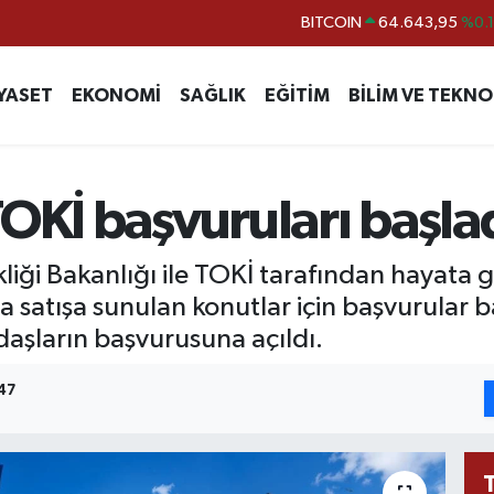
DOLAR
47,6006
%0.
EURO
55,0250
%0.
YASET
EKONOMİ
SAĞLIK
EĞİTİM
BİLİM VE TEKNO
STERLİN
64,2398
%0
GRAM ALTIN
6513.94
%0.
BİST100
13.768
%4
OKİ başvuruları başla
BITCOIN
64.643,95
%0.
kliği Bakanlığı ile TOKİ tarafından hayata g
atışa sunulan konutlar için başvurular baş
daşların başvurusuna açıldı.
47