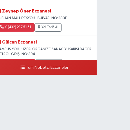
Zeynep Öner Eczanesi
ÜPHAN MAH.İPEKYOLU BULVARI NO:283F
0 (432) 217 51 51
Yol Tarifi Al
Gülcan Eczanesi
AMPÜS YOLU ÜZERİ ORGANİZE SANAYİ YUKARISI BAGER
ETROL GİRİŞİ NO:394
0 (533) 348 25 87
Yol Tarifi Al
Tüm Nöbetçi Eczaneler
Lütfiye Hanım Eczanesi
AHÇİVAN MAH.15 TEMMUZ ŞEHİTLERİ CAD.NO:36B
ZEL LOKMAN HEKİM HASTANESİ ACİL KARŞISI
0 (501) 048 96 88
Yol Tarifi Al
Emek Eczanesi
AHMUDİYE MAH.ATATÜRK CAD.NO:17B