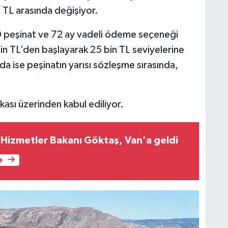
 TL arasında değişiyor.
0 peşinat ve 72 ay vadeli ödeme seçeneği
 bin TL’den başlayarak 25 bin TL seviyelerine
da ise peşinatın yarısı sözleşme sırasında,
kası üzerinden kabul ediliyor.
l Hizmetler Bakanı Göktaş, Van'a geldi
e