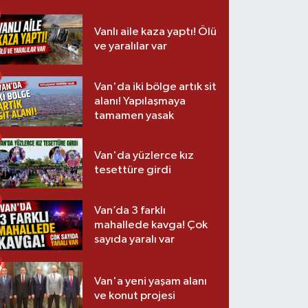
Vanlı aile kaza yaptı! Ölü
ve yaralılar var
Van'da iki bölge artık sit
alanı! Yapılaşmaya
tamamen yasak
Van'da yüzlerce kız
tesettüre girdi
Van’da 3 farklı
mahallede kavga! Çok
sayıda yaralı var
Van'a yeni yaşam alanı
ve konut projesi