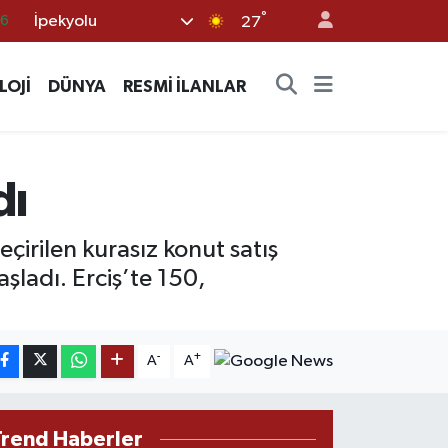
°
İpekyolu
06
27
02
LOJİ
DÜNYA
RESMİ İLANLAR
.2
32
8
dı
16
eçirilen kurasız konut satış
ladı. Erciş’te 150,
-
+
A
A
Trend Haberler