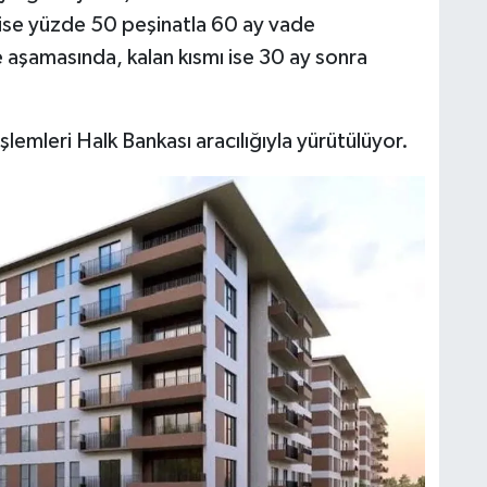
 ise yüzde 50 peşinatla 60 ay vade
S
K
e aşamasında, kalan kısmı ise 30 ay sonra
şlemleri Halk Bankası aracılığıyla yürütülüyor.
B
N
V
Y