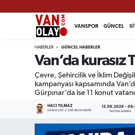
Vanspor
Van Nöbetçi Eczaneler
VANSPOR
GÜNCEL
Sİ
Güncel
Van Hava Durumu
HABERLER
GÜNCEL HABERLER
Siyaset
Van Namaz Vakitleri
Van’da kurasız T
Ekonomi
Van Trafik Yoğunluk Haritası
Çevre, Şehircilik ve İklim Değişi
kampanyası kapsamında Van’da s
Sağlık
Süper Lig Puan Durumu ve Fikstür
Gürpınar’da ise 11 konut vatan
Eğitim
Tüm Manşetler
HACI YILMAZ
15.06.2026 - 09:
VANOLAY.COM MUHABIRI
YAYINLANMA
Bilim & Teknoloji
Son Dakika Haberleri
Dünya
Haber Arşivi