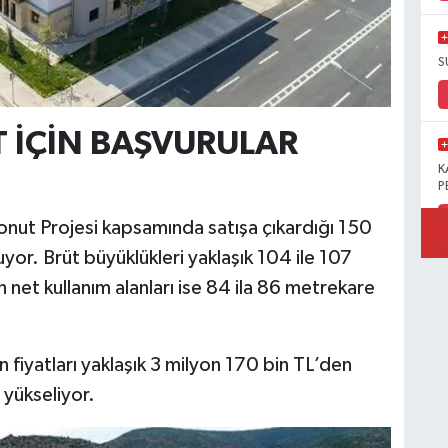
S
T İÇİN BAŞVURULAR
K
P
onut Projesi kapsamında satışa çıkardığı 150
or. Brüt büyüklükleri yaklaşık 104 ile 107
net kullanım alanları ise 84 ila 86 metrekare
B
Ö
in fiyatları yaklaşık 3 milyon 170 bin TL’den
 yükseliyor.
M