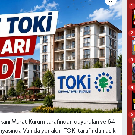
1
2
3
4
5
 Bakanı Murat Kurum tarafından duyurulan ve 64
nyasında Van da yer aldı. TOKİ tarafından açık