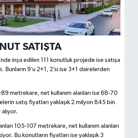
C
NUT SATIŞTA
A
’nde inşa edilen 111 konutluk projede ise satışa
dı. Bunların 9’u 2+1, 2’si ise 3+1 dairelerden
A
N
7-89 metrekare, net kullanım alanları ise 68-70
erin satış fiyatları yaklaşık 2 milyon 845 bin
 alıyor.
anları 105-107 metrekare, net kullanım alanları
or. Bu konutların fiyatları ise yaklaşık 3