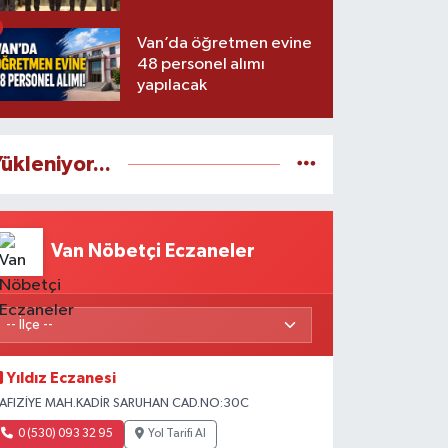
Van’da öğretmen evine
48 personel alımı
yapılacak
ükleniyor...
Van Nöbetçi Eczaneler
Yıldız Eczanesi
AFIZİYE MAH.KADİR SARUHAN CAD.NO:30C
0 (530) 093 32 95
Yol Tarifi Al