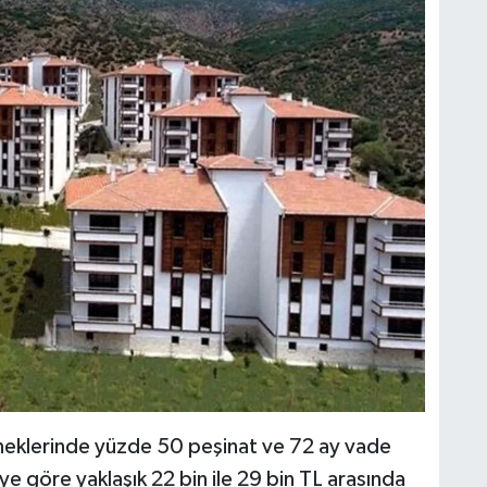
M
K
H
E
H
6
K
eklerinde yüzde 50 peşinat ve 72 ay vade
eye göre yaklaşık 22 bin ile 29 bin TL arasında