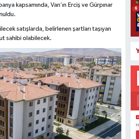
panya kapsamında, Van’ın Erciş ve Gürpınar
6
nuldu.
lecek satışlarda, belirlenen şartları taşıyan
t sahibi olabilecek.
Y
H