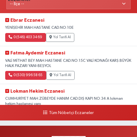
Ebrar Eczanesi
YENİŞEHİR MAH.HASTANE CAD.NO:10E
0 (546) 403 34 69
Yol Tarifi Al
Fatma Aydemir Eczanesi
VALİ MİTHAT BEY MAH.HASTANE CAD.NO:15C VALİ KONAĞI KARŞ.BÜYÜK
HALK PAZARI YANI-BEŞYOL
0 (530) 996 58 65
Yol Tarifi Al
Lokman Hekim Eczanesi
CUMHURİYET MAH.ZÜBEYDE HANIM CAD.DIŞ KAPI NO:34 A lokman
hekim hastanesi yanı
Tüm Nöbetçi Eczaneler
0 (432) 503 93 23
Yol Tarifi Al
Hekimoğlu Eczanesi
Vanyolu Caddesi Yeni Diş Hastanesi Yanı NO:102F