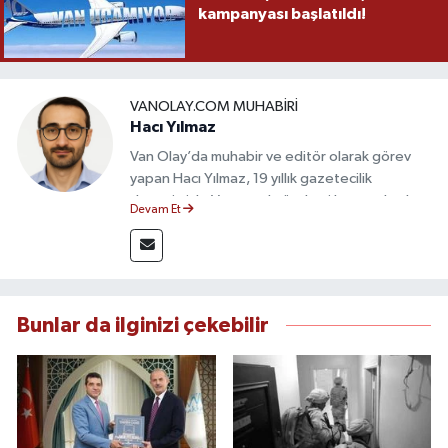
kampanyası başlatıldı!
VANOLAY.COM MUHABIRI
Hacı Yılmaz
Van Olay’da muhabir ve editör olarak görev
yapan Hacı Yılmaz, 19 yıllık gazetecilik
deneyimiyle Van yerel gündemi başta olmak
Devam Et
üzere bölgesel ve ulusal gelişmeleri sahadan
takip etmektedir. Editoryal sürece katkı sunan
Yılmaz, tarafsızlık, doğruluk ve etik ilkeler
çerçevesinde ürettiği haberlerle kamuoyunu
güvenilir kaynaklara dayalı olarak
Bunlar da ilginizi çekebilir
bilgilendirmektedir.