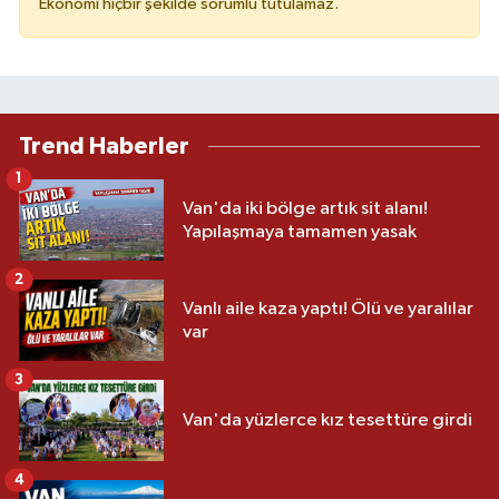
Ekonomi hiçbir şekilde sorumlu tutulamaz.
Trend Haberler
1
Van'da iki bölge artık sit alanı!
Yapılaşmaya tamamen yasak
2
Vanlı aile kaza yaptı! Ölü ve yaralılar
var
3
Van'da yüzlerce kız tesettüre girdi
4