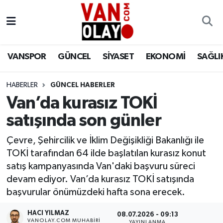
Vanspor
Van Nöbetçi Eczaneler
VANSPOR
GÜNCEL
SİYASET
EKONOMİ
SAĞLI
Güncel
Van Hava Durumu
HABERLER
GÜNCEL HABERLER
Siyaset
Van Namaz Vakitleri
Van’da kurasız TOKİ
Ekonomi
Van Trafik Yoğunluk Haritası
satışında son günler
Sağlık
Süper Lig Puan Durumu ve Fikstür
Çevre, Şehircilik ve İklim Değişikliği Bakanlığı ile
TOKİ tarafından 64 ilde başlatılan kurasız konut
Eğitim
Tüm Manşetler
satış kampanyasında Van'daki başvuru süreci
devam ediyor. Van’da kurasız TOKİ satışında
Bilim & Teknoloji
Son Dakika Haberleri
başvurular önümüzdeki hafta sona erecek.
HACI YILMAZ
Dünya
Haber Arşivi
08.07.2026 - 09:13
VANOLAY.COM MUHABIRI
YAYINLANMA