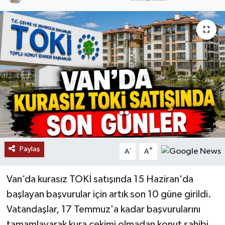
RESMİ İLANLAR
Paylaş
-
+
A
A
Van’da kurasız TOKİ satışında 15 Haziran'da
başlayan başvurular için artık son 10 güne girildi.
Vatandaşlar, 17 Temmuz'a kadar başvurularını
tamamlayarak kura çekimi olmadan konut sahibi