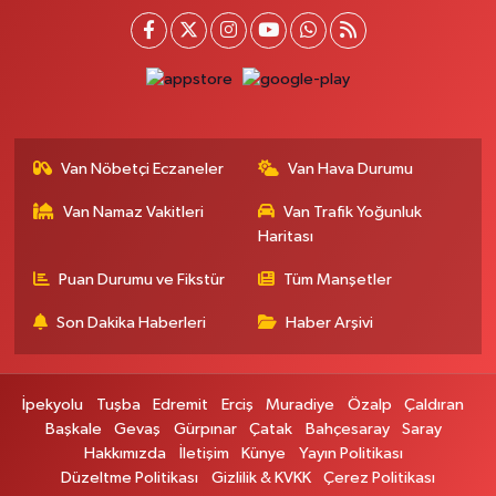
SERHAT MAHALLESİ CUMHURİYET BULVARI VAN AVM YANI NO:137
ECIVILCOCUKMAGAZASIKARSISI
0 (542) 384 45 20
Yol Tarifi Al
Gevaş Eczanesi
ORTA MAH.SAKARYA CAD.GEVAŞ ÇARŞI MERKEZ CAMİ ALTI DÜKKANI
Van Nöbetçi Eczaneler
Van Hava Durumu
HALK EĞİTİM MERKEZİ KARŞ.NO:1C
0 (537) 031 18 82
Yol Tarifi Al
Van Namaz Vakitleri
Van Trafik Yoğunluk
Haritası
Kamer Eczanesi
Puan Durumu ve Fikstür
Tüm Manşetler
Kampüs Yolu Üzeri Kampüs Galericiler Sitesi Yanı No:43
Son Dakika Haberleri
Haber Arşivi
0 (432) 412 23 33
Yol Tarifi Al
Atabay Eczanesi
İpekyolu
Tuşba
Edremit
Erciş
Muradiye
Özalp
Çaldıran
ŞEHİT JANDARMA BİNBAŞI CESUR MAH. VALİ MÜNİR KARALOĞLU
Başkale
Gevaş
Gürpınar
Çatak
Bahçesaray
Saray
CADDESİ NO:18
Hakkımızda
İletişim
Künye
Yayın Politikası
0 (543) 564 72 82
Yol Tarifi Al
Düzeltme Politikası
Gizlilik & KVKK
Çerez Politikası