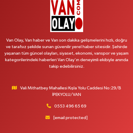
0 (541) 147 65 65
Yol Tarifi Al
Koç Eczanesi
CUMHURİYET MAH.KONAK SK.NO:6
Van Olay, Van haber ve Van son dakika gelişmelerini hızlı, doğru
0 (530) 442 24 65
Yol Tarifi Al
ve tarafsız şekilde sunan güvenilir yerel haber sitesidir. Şehirde
yaşanan tüm güncel olayları, siyaset, ekonomi, vanspor ve yaşam
Yiğit Eczanesi
kategorilerindeki haberleri Van Olay’ın deneyimli ekibiyle anında
HATUNİYE MAHALLESİ ASMİN SOKAK NO:3 A ÖZEL AKDAMAR
takip edebilirsiniz.
HASTANESİ KARŞISI
0 (432) 217 11 10
Yol Tarifi Al
Vali Mithatbey Mahallesi Kışla Yolu Caddesi No:29/B
Akdağ Eczanesi
İPEKYOLU/VAN
SÜPHAN MAH.İPEKYOLU CAD.NO:283G BAHÇEŞEHİR KOLEJİ KARŞISI-
ABAKAN PLAZA
0553 496 65 69
0 (542) 378 02 68
Yol Tarifi Al
[email protected]
Ozan Eczanesi