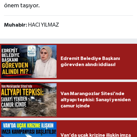
önem taşıyor.
Muhabir:
HACI YILMAZ
Edremit Belediye Başkanı
görevden alındı iddiası!
Van Marangozlar Sitesi’nde
altyapı tepkisi: Sanayi yeniden
çamur içinde
Van’da uçak krizine ilişkin imza