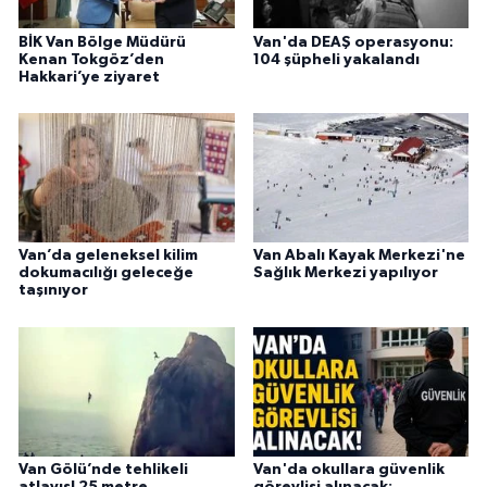
BİK Van Bölge Müdürü
Van'da DEAŞ operasyonu:
Kenan Tokgöz’den
104 şüpheli yakalandı
Hakkari’ye ziyaret
Van’da geleneksel kilim
Van Abalı Kayak Merkezi'ne
dokumacılığı geleceğe
Sağlık Merkezi yapılıyor
taşınıyor
Van Gölü’nde tehlikeli
Van'da okullara güvenlik