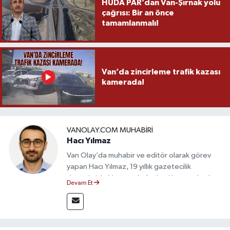
HÜDA PAR’dan Van-Şırnak yolu
çağrısı: Bir an önce
tamamlanmalı!
Van’da zincirleme trafik kazası
kamerada!
VANOLAY.COM MUHABIRI
Hacı Yılmaz
Van Olay’da muhabir ve editör olarak görev
yapan Hacı Yılmaz, 19 yıllık gazetecilik
deneyimiyle Van yerel gündemi başta olmak
Devam Et
üzere bölgesel ve ulusal gelişmeleri sahadan
takip etmektedir. Editoryal sürece katkı sunan
Yılmaz, tarafsızlık, doğruluk ve etik ilkeler
çerçevesinde ürettiği haberlerle kamuoyunu