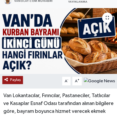
VANOLAY.COM MUHABIRI
YAYINLANMA
RESMİ İLANLAR
Paylaş
-
+
A
A
Van Lokantacılar, Fırıncılar, Pastaneciler, Tatlıcılar
ve Kasaplar Esnaf Odası tarafından alınan bilgilere
göre, bayram boyunca hizmet verecek ekmek