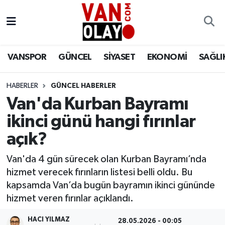
Vanspor
Van Nöbetçi Eczaneler
VANSPOR
GÜNCEL
SİYASET
EKONOMİ
SAĞLI
Güncel
Van Hava Durumu
HABERLER
GÜNCEL HABERLER
Siyaset
Van Namaz Vakitleri
Van'da Kurban Bayramı
Ekonomi
Van Trafik Yoğunluk Haritası
ikinci günü hangi fırınlar
açık?
Sağlık
Süper Lig Puan Durumu ve Fikstür
Van'da 4 gün sürecek olan Kurban Bayramı’nda
Eğitim
Tüm Manşetler
hizmet verecek fırınların listesi belli oldu. Bu
kapsamda Van’da bugün bayramın ikinci gününde
Bilim & Teknoloji
Son Dakika Haberleri
hizmet veren fırınlar açıklandı.
Dünya
Haber Arşivi
HACI YILMAZ
28.05.2026 - 00:05