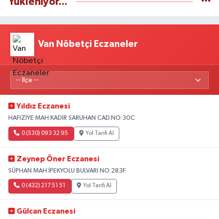
Yükleniyor...
Van Nöbetçi Eczaneler
Yıldız Eczanesi
HAFIZİYE MAH.KADİR SARUHAN CAD.NO:30C
0 (530) 093 32 95
Yol Tarifi Al
Zeynep Öner Eczanesi
SÜPHAN MAH.İPEKYOLU BULVARI NO:283F
0 (432) 217 51 51
Yol Tarifi Al
Gülcan Eczanesi