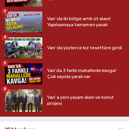
3
Van'da iki bölge artık sit alanı!
Yapılaşmaya tamamen yasak
4
Van'da yüzlerce kız tesettüre girdi
5
Van’da 3 farklı mahallede kavga!
Çok sayıda yaralı var
6
Van'a yeni yaşam alanı ve konut
projesi