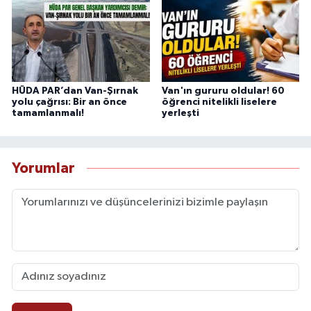
HÜDA PAR’dan Van-Şırnak
Van'ın gururu oldular! 60
yolu çağrısı: Bir an önce
öğrenci nitelikli liselere
tamamlanmalı!
yerleşti
Yorumlar