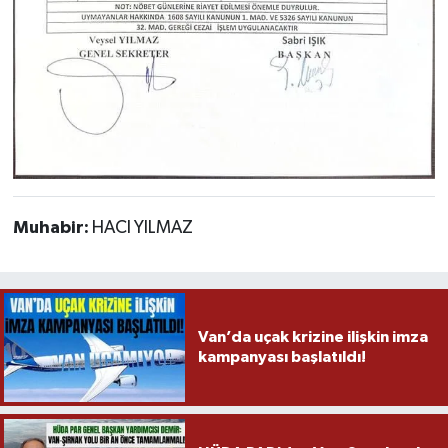
Muhabir:
HACI YILMAZ
Van’da uçak krizine ilişkin imza
kampanyası başlatıldı!