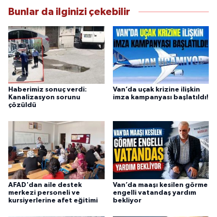
güvenilir kaynaklara dayalı olarak
Bunlar da ilginizi çekebilir
bilgilendirmektedir.
Haberimiz sonuç verdi:
Van’da uçak krizine ilişkin
Kanalizasyon sorunu
imza kampanyası başlatıldı!
çözüldü
AFAD'dan aile destek
Van’da maaşı kesilen görme
merkezi personeli ve
engelli vatandaş yardım
kursiyerlerine afet eğitimi
bekliyor