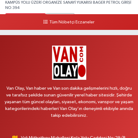
KAMPÜS YOLU ÜZERİ ORGANİZE SANAYİ YUKARISI BAGER PETROL GİRİŞİ
NO:394
0 (533) 348 25 87
Yol Tarifi Al
Tüm Nöbetçi Eczaneler
Lütfiye Hanım Eczanesi
BAHÇİVAN MAH.15 TEMMUZ ŞEHİTLERİ CAD.NO:36B ÖZEL LOKMAN
HEKİM HASTANESİ ACİL KARŞISI
0 (501) 048 96 88
Yol Tarifi Al
Emek Eczanesi
MAHMUDİYE MAH.ATATÜRK CAD.NO:17B
Van Olay, Van haber ve Van son dakika gelişmelerini hızlı, doğru
0 (531) 621 69 65
Yol Tarifi Al
ve tarafsız şekilde sunan güvenilir yerel haber sitesidir. Şehirde
yaşanan tüm güncel olayları, siyaset, ekonomi, vanspor ve yaşam
Onay Eczanesi
kategorilerindeki haberleri Van Olay’ın deneyimli ekibiyle anında
MERAŞEL FEVZİ ÇAKMAK CAD. KÜLTÜR SARAYI KIZILAY KAN MERKEZİ
takip edebilirsiniz.
KARŞISI DIŞ KAPI NO:25B
0 (432) 212 66 67
Yol Tarifi Al
Vali Mithatbey Mahallesi Kışla Yolu Caddesi No:29/B