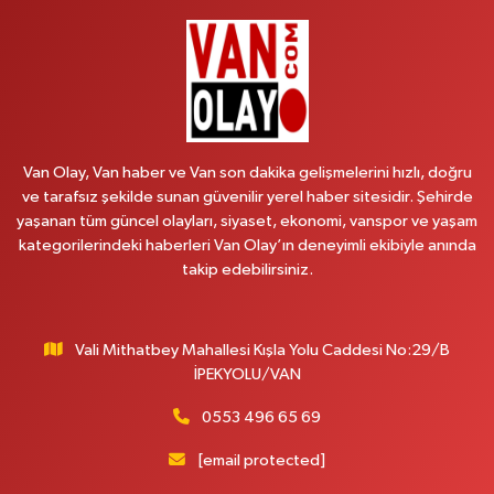
Şehit Jandarma Binbaşı Cesur Mahallesi, Vali Münir Karaloğlu Caddesi
No:6 D Çaldıran Van
0 (538) 376 47 15
Yol Tarifi Al
Vitamin Eczanesi
Vanyolu Mahallesi, Kara Yusuf Bey Caddesi No:99 B Erciş Van
Van Olay, Van haber ve Van son dakika gelişmelerini hızlı, doğru
0 (432) 351 02 96
Yol Tarifi Al
ve tarafsız şekilde sunan güvenilir yerel haber sitesidir. Şehirde
yaşanan tüm güncel olayları, siyaset, ekonomi, vanspor ve yaşam
Koç Eczanesi
kategorilerindeki haberleri Van Olay’ın deneyimli ekibiyle anında
Cumhuriyet Mahallesi, Konak Sokak No:6 Gürpınar Van
takip edebilirsiniz.
0 (530) 442 24 65
Yol Tarifi Al
Vali Mithatbey Mahallesi Kışla Yolu Caddesi No:29/B
Engin Eczanesi
İPEKYOLU/VAN
Beyazıt Mahallesi, Zeylan Caddesi No:46 A Erciş Van
0 (432) 351 55 50
Yol Tarifi Al
0553 496 65 69
[email protected]
Muhammed Eczanesi