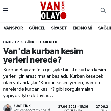
Vanspor
Van Nöbetçi Eczaneler
VANSPOR
GÜNCEL
SİYASET
EKONOMİ
SAĞLI
Güncel
Van Hava Durumu
HABERLER
GÜNCEL HABERLER
Siyaset
Van Namaz Vakitleri
Van'da kurban kesim
Ekonomi
Van Trafik Yoğunluk Haritası
yerleri nerede?
Sağlık
Süper Lig Puan Durumu ve Fikstür
Kurban Bayramı'nın gelişiyle birlikte kurban kesim
yerleri için araştırmalar başladı. Kurban kesecek
Eğitim
Tüm Manşetler
olan vatandaşlar 'Kurban kesim yerleri, Van'da
nerelerde kurban kesilir? gibi sorgulamaları
Bilim & Teknoloji
Son Dakika Haberleri
yapıyor. İşte detaylar...
SUAT TINK
Dünya
Haber Arşivi
27.06.2023 - 15:36
27.06.202
VANOLAY.COM MUHABIRI
YAYINLANMA
GÜNCE