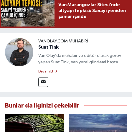
Van Marangozlar Sitesi’nde
altyapı tepkisi: Sanayi yeniden
çamur içinde
VANOLAY.COM MUHABIRI
Suat Tink
Van Olay’da muhabir ve editör olarak görev
yapan Suat Tink, Van yerel gündemi başta
olmak üzere bölgesel ve ulusal gelişmeleri
Devam Et
yakından takip etmektedir. İletişim Fakültesi
mezunu olan Tink, sahadan edindiği bilgilerle
doğruluk, tarafsızlık ve etik ilkeler
çerçevesinde güvenilir ve hızlı habercilik
anlayışını benimsemektedir.
Bunlar da ilginizi çekebilir