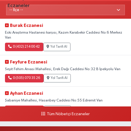
Burak Eczanesi
Eski Araştırma Hastanesi karşısı, Kazım Karabekir Caddesi No:6 Merkez
Van
0 (432) 214 00 42
Yol Tarifi Al
Feyfure Eczanesi
Seyit Fehim Arvasi Mahallesi, Erek Dağı Caddesi No:32 B İpekyolu Van
0 (505) 070 35 26
Yol Tarifi Al
Ayhan Eczanesi
Şabaniye Mahallesi, Hasanbey Caddesi No:55 Edremit Van
0 (505) 636 94 65
Yol Tarifi Al
Tüm Nöbetçi Eczaneler
Baran Eczanesi