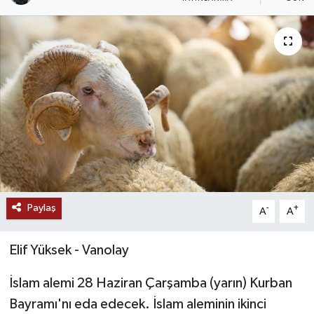
RESMİ İLANLAR
Paylaş
-
+
A
A
Elif Yüksek - Vanolay
İslam alemi 28 Haziran Çarşamba (yarın) Kurban
Bayramı'nı eda edecek. İslam aleminin ikinci