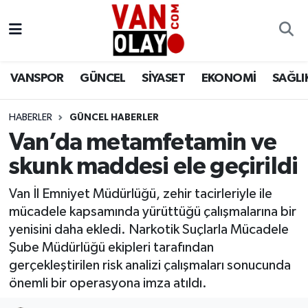
Vanspor
Van Nöbetçi Eczaneler
VANSPOR
GÜNCEL
SİYASET
EKONOMİ
SAĞLI
Güncel
Van Hava Durumu
HABERLER
GÜNCEL HABERLER
Siyaset
Van Namaz Vakitleri
Van’da metamfetamin ve
Ekonomi
Van Trafik Yoğunluk Haritası
skunk maddesi ele geçirildi
Sağlık
Süper Lig Puan Durumu ve Fikstür
Van İl Emniyet Müdürlüğü, zehir tacirleriyle ile
mücadele kapsamında yürüttüğü çalışmalarına bir
Eğitim
Tüm Manşetler
yenisini daha ekledi. Narkotik Suçlarla Mücadele
Şube Müdürlüğü ekipleri tarafından
Bilim & Teknoloji
Son Dakika Haberleri
gerçekleştirilen risk analizi çalışmaları sonucunda
önemli bir operasyona imza atıldı.
Dünya
Haber Arşivi