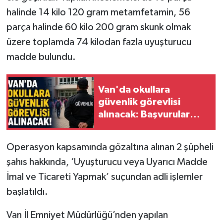
halinde 14 kilo 120 gram metamfetamin, 56
parça halinde 60 kilo 200 gram skunk olmak
üzere toplamda 74 kilodan fazla uyuşturucu
madde bulundu.
Van'da okullara
güvenlik görevlisi
alınacak: Başvurular
İŞKUR üzerinden
Operasyon kapsamında gözaltına alınan 2 şüpheli
şahıs hakkında, ‘Uyuşturucu veya Uyarıcı Madde
İmal ve Ticareti Yapmak’ suçundan adli işlemler
başlatıldı.
Van İl Emniyet Müdürlüğü’nden yapılan