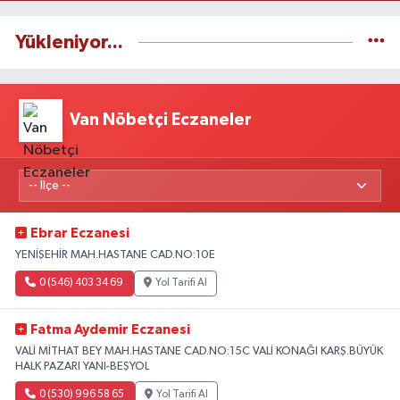
Yükleniyor...
Van Nöbetçi Eczaneler
Ebrar Eczanesi
YENİŞEHİR MAH.HASTANE CAD.NO:10E
0 (546) 403 34 69
Yol Tarifi Al
Fatma Aydemir Eczanesi
VALİ MİTHAT BEY MAH.HASTANE CAD.NO:15C VALİ KONAĞI KARŞ.BÜYÜK
HALK PAZARI YANI-BEŞYOL
0 (530) 996 58 65
Yol Tarifi Al