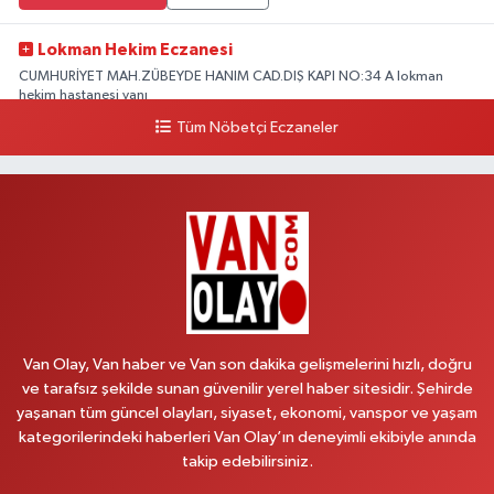
Lokman Hekim Eczanesi
CUMHURİYET MAH.ZÜBEYDE HANIM CAD.DIŞ KAPI NO:34 A lokman
hekim hastanesi yanı
Tüm Nöbetçi Eczaneler
0 (432) 503 93 23
Yol Tarifi Al
Hekimoğlu Eczanesi
Vanyolu Caddesi Yeni Diş Hastanesi Yanı NO:102F
0 (541) 147 65 65
Yol Tarifi Al
Koç Eczanesi
CUMHURİYET MAH.KONAK SK.NO:6
Van Olay, Van haber ve Van son dakika gelişmelerini hızlı, doğru
0 (530) 442 24 65
Yol Tarifi Al
ve tarafsız şekilde sunan güvenilir yerel haber sitesidir. Şehirde
yaşanan tüm güncel olayları, siyaset, ekonomi, vanspor ve yaşam
Yiğit Eczanesi
kategorilerindeki haberleri Van Olay’ın deneyimli ekibiyle anında
HATUNİYE MAHALLESİ ASMİN SOKAK NO:3 A ÖZEL AKDAMAR
takip edebilirsiniz.
HASTANESİ KARŞISI