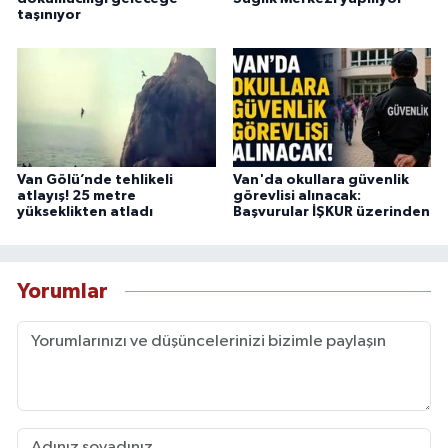
taşınıyor
Van Gölü’nde tehlikeli
Van'da okullara güvenlik
atlayış! 25 metre
görevlisi alınacak:
yükseklikten atladı
Başvurular İŞKUR üzerinden
Yorumlar