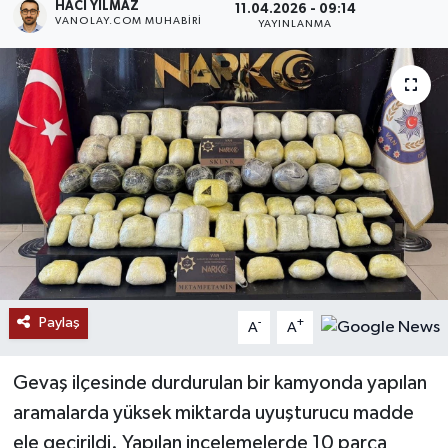
HACI YILMAZ
11.04.2026 - 09:14
VANOLAY.COM MUHABIRI
YAYINLANMA
RESMİ İLANLAR
Paylaş
-
+
A
A
Gevaş ilçesinde durdurulan bir kamyonda yapılan
aramalarda yüksek miktarda uyuşturucu madde
ele geçirildi. Yapılan incelemelerde 10 parça