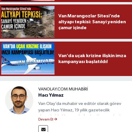
Van Marangozlar Sitesi’nde
altyapı tepkisi: Sanayi yeniden
çamur içinde
Van’da uçak krizine ilişkin imza
kampanyası başlatıldı!
VANOLAY.COM MUHABIRI
Hacı Yılmaz
Van Olay’da muhabir ve editör olarak görev
yapan Hacı Yılmaz, 19 yıllık gazetecilik
deneyimiyle Van yerel gündemi başta olmak
Devam Et
üzere bölgesel ve ulusal gelişmeleri sahadan
takip etmektedir. Editoryal sürece katkı sunan