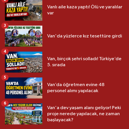
Vanlı aile kaza yaptı! Ölü ve yaralılar
var
3
Van'da yüzlerce kız tesettüre girdi
4
Van, birçok şehri solladı! Türkiye’de
5. sırada
5
Van’da öğretmen evine 48
personel alımı yapılacak
6
Van'a dev yaşam alanı geliyor! Peki
proje nerede yapılacak, ne zaman
başlayacak?