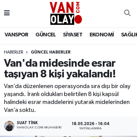
Vanspor
Van Nöbetçi Eczaneler
VANSPOR
GÜNCEL
SİYASET
EKONOMİ
SAĞLI
Güncel
Van Hava Durumu
HABERLER
GÜNCEL HABERLER
Siyaset
Van Namaz Vakitleri
Van'da midesinde esrar
Ekonomi
Van Trafik Yoğunluk Haritası
taşıyan 8 kişi yakalandı!
Sağlık
Süper Lig Puan Durumu ve Fikstür
Van’da düzenlenen operasyonda sıra dışı bir olay
yaşandı. İranlı oldukları belirtilen 8 kişi kapsül
Eğitim
Tüm Manşetler
halindeki esrar maddelerini yutarak midelerinden
Van’a soktu.
Bilim & Teknoloji
Son Dakika Haberleri
SUAT TINK
18.05.2026 - 16:04
VANOLAY.COM MUHABIRI
YAYINLANMA
Dünya
Haber Arşivi