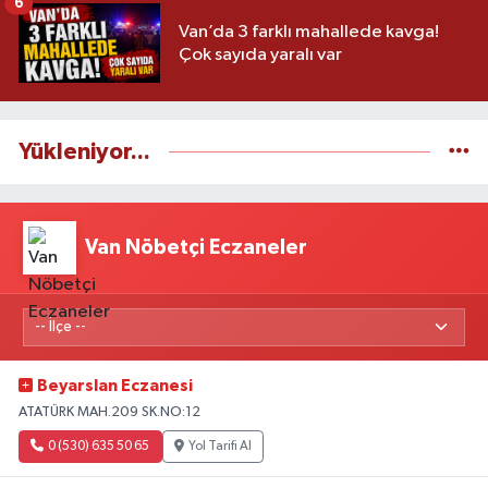
6
Van’da 3 farklı mahallede kavga!
Çok sayıda yaralı var
Yükleniyor...
Van Nöbetçi Eczaneler
Beyarslan Eczanesi
ATATÜRK MAH.209 SK.NO:12
0 (530) 635 50 65
Yol Tarifi Al