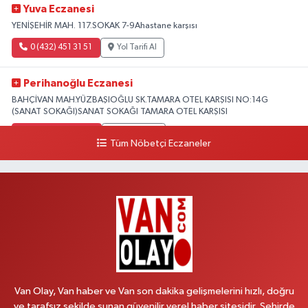
Yuva Eczanesi
YENİŞEHİR MAH. 117.SOKAK 7-9Ahastane karşısı
0 (432) 451 31 51
Yol Tarifi Al
Perihanoğlu Eczanesi
BAHÇİVAN MAH.YÜZBAŞIOĞLU SK.TAMARA OTEL KARŞISI NO:14G
(SANAT SOKAĞI)SANAT SOKAĞI TAMARA OTEL KARŞISI
0 (432) 216 24 25
Yol Tarifi Al
Tüm Nöbetçi Eczaneler
Aydın Eczanesi
Recep Tayyip Erdoğan Mah.Azerbaycan Cad.104 B
0 (538) 861 36 16
Yol Tarifi Al
Arjin Eczanesi
BEYAZIT MAH.ZEYLAN CADDESİ OKYANUS GİYİM YANI NO:1
0 (535) 014 85 70
Yol Tarifi Al
Van Olay, Van haber ve Van son dakika gelişmelerini hızlı, doğru
ve tarafsız şekilde sunan güvenilir yerel haber sitesidir. Şehirde