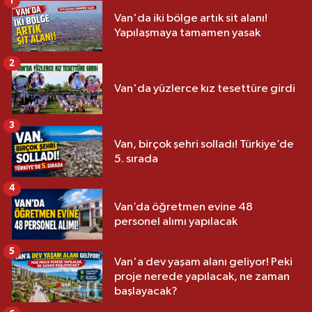
1
Van'da iki bölge artık sit alanı!
Yapılaşmaya tamamen yasak
2
Van'da yüzlerce kız tesettüre girdi
3
Van, birçok şehri solladı! Türkiye’de
5. sırada
4
Van’da öğretmen evine 48
personel alımı yapılacak
5
Van'a dev yaşam alanı geliyor! Peki
proje nerede yapılacak, ne zaman
başlayacak?