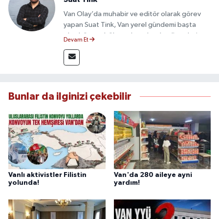
Van Olay’da muhabir ve editör olarak görev
yapan Suat Tink, Van yerel gündemi başta
olmak üzere bölgesel ve ulusal gelişmeleri
Devam Et
yakından takip etmektedir. İletişim Fakültesi
mezunu olan Tink, sahadan edindiği bilgilerle
doğruluk, tarafsızlık ve etik ilkeler
çerçevesinde güvenilir ve hızlı habercilik
anlayışını benimsemektedir.
Bunlar da ilginizi çekebilir
Vanlı aktivistler Filistin
Van'da 280 aileye ayni
yolunda!
yardım!