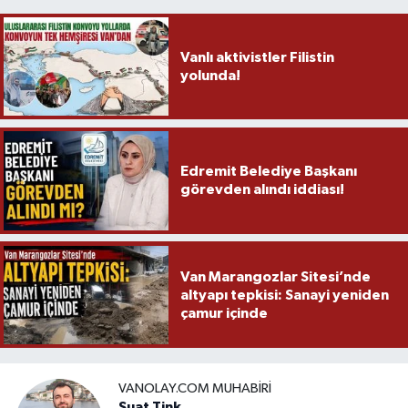
Vanlı aktivistler Filistin
yolunda!
Edremit Belediye Başkanı
görevden alındı iddiası!
Van Marangozlar Sitesi’nde
altyapı tepkisi: Sanayi yeniden
çamur içinde
VANOLAY.COM MUHABIRI
Suat Tink