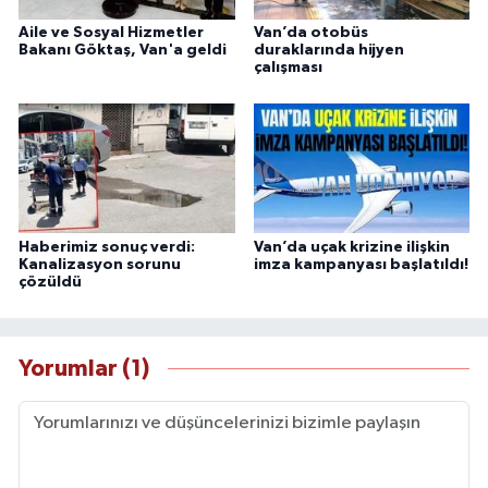
Aile ve Sosyal Hizmetler
Van’da otobüs
Bakanı Göktaş, Van'a geldi
duraklarında hijyen
çalışması
Haberimiz sonuç verdi:
Van’da uçak krizine ilişkin
Kanalizasyon sorunu
imza kampanyası başlatıldı!
çözüldü
Yorumlar (1)