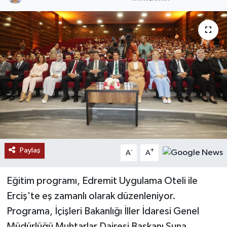
RESMİ İLANLAR
Paylaş
-
+
A
A
Eğitim programı, Edremit Uygulama Oteli ile
Erciş'te eş zamanlı olarak düzenleniyor.
Programa, İçişleri Bakanlığı İller İdaresi Genel
Müdürlüğü Muhtarlar Dairesi Başkanı Suna