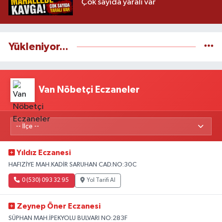
Çok sayıda yaralı var
Yükleniyor...
Van Nöbetçi Eczaneler
Yıldız Eczanesi
HAFIZİYE MAH.KADİR SARUHAN CAD.NO:30C
0 (530) 093 32 95
Yol Tarifi Al
Zeynep Öner Eczanesi
SÜPHAN MAH.İPEKYOLU BULVARI NO:283F