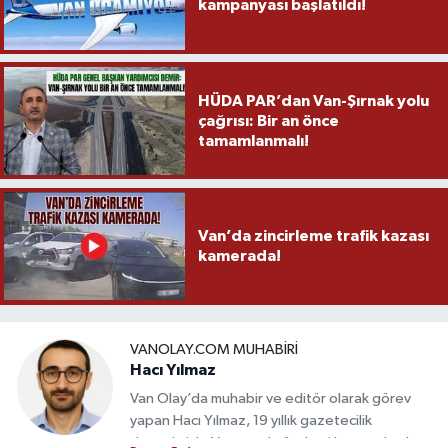
kampanyası başlatıldı!
HÜDA PAR’dan Van-Şırnak yolu
çağrısı: Bir an önce
tamamlanmalı!
Van’da zincirleme trafik kazası
kamerada!
VANOLAY.COM MUHABIRI
Hacı Yılmaz
Van Olay’da muhabir ve editör olarak görev
yapan Hacı Yılmaz, 19 yıllık gazetecilik
deneyimiyle Van yerel gündemi başta olmak