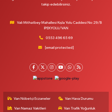
MERAŞEL FEVZİ ÇAKMAK CAD. KÜLTÜR SARAYI KIZILAY KAN MERKEZİ
takip edebilirsiniz.
KARŞISI DIŞ KAPI NO:25B
0 (432) 212 66 67
Yol Tarifi Al
Vali Mithatbey Mahallesi Kışla Yolu Caddesi No:29/B
Yenı Derman Eczanesi
İPEKYOLU/VAN
Hatuniye Mah. Özel Akdamar Hastanesi Karşısı Güven Evleri A.Blok No:7
Akdamar Hastanesi Acil yanı. İpekyolu. Hatuniye mahallesi terzioğlu, Eski
0553 496 65 69
ikinisan kedili kavşağı, 65100 Ipekyolu Van
[email protected]
0 (432) 216 14 84
Yol Tarifi Al
Hayat Eczanesi
Kışla Mah.Çınarlı Cad.1038 Sk.No:93 3-4
0 (432) 354 37 36
Yol Tarifi Al
Erdoğan Eczanesi
SEREFIYE MAHALLE URARTU SOKAK ESKİ İSTANBUL HAST. KRŞ. NO:6 B
Van Nöbetçi Eczaneler
Van Hava Durumu
0 (432) 215 82 65
Yol Tarifi Al
Van Namaz Vakitleri
Van Trafik Yoğunluk