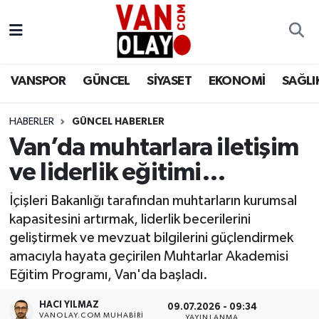
Vanspor
Van Nöbetçi Eczaneler
VANSPOR
GÜNCEL
SİYASET
EKONOMİ
SAĞLI
Güncel
Van Hava Durumu
HABERLER
GÜNCEL HABERLER
Siyaset
Van Namaz Vakitleri
Van’da muhtarlara iletişim
Ekonomi
Van Trafik Yoğunluk Haritası
ve liderlik eğitimi…
Sağlık
Süper Lig Puan Durumu ve Fikstür
İçişleri Bakanlığı tarafından muhtarların kurumsal
kapasitesini artırmak, liderlik becerilerini
Eğitim
Tüm Manşetler
geliştirmek ve mevzuat bilgilerini güçlendirmek
amacıyla hayata geçirilen Muhtarlar Akademisi
Bilim & Teknoloji
Son Dakika Haberleri
Eğitim Programı, Van'da başladı.
HACI YILMAZ
Dünya
Haber Arşivi
09.07.2026 - 09:34
VANOLAY.COM MUHABIRI
YAYINLANMA