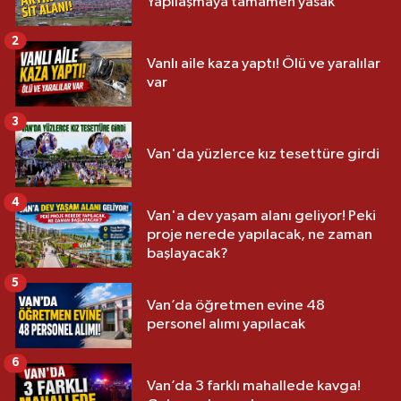
Yapılaşmaya tamamen yasak
2
Vanlı aile kaza yaptı! Ölü ve yaralılar
var
3
Van'da yüzlerce kız tesettüre girdi
4
Van'a dev yaşam alanı geliyor! Peki
proje nerede yapılacak, ne zaman
başlayacak?
5
Van’da öğretmen evine 48
personel alımı yapılacak
6
Van’da 3 farklı mahallede kavga!