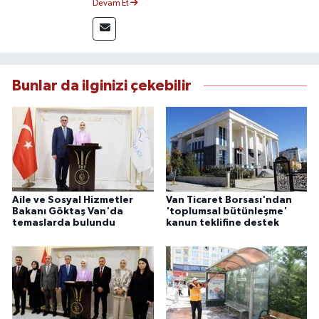
Devam Et
üzere bölgesel ve ulusal gelişmeleri sahadan
takip etmektedir. Editoryal sürece katkı sunan
Yılmaz, tarafsızlık, doğruluk ve etik ilkeler
çerçevesinde ürettiği haberlerle kamuoyunu
güvenilir kaynaklara dayalı olarak
Bunlar da ilginizi çekebilir
bilgilendirmektedir.
Aile ve Sosyal Hizmetler
Van Ticaret Borsası'ndan
Bakanı Göktaş Van'da
'toplumsal bütünleşme'
temaslarda bulundu
kanun teklifine destek