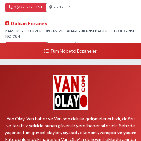
0 (432) 217 51 51
Yol Tarifi Al
Gülcan Eczanesi
KAMPÜS YOLU ÜZERİ ORGANİZE SANAYİ YUKARISI BAGER PETROL GİRİŞİ
NO:394
0 (533) 348 25 87
Yol Tarifi Al
Tüm Nöbetçi Eczaneler
Lütfiye Hanım Eczanesi
BAHÇİVAN MAH.15 TEMMUZ ŞEHİTLERİ CAD.NO:36B ÖZEL LOKMAN
HEKİM HASTANESİ ACİL KARŞISI
0 (501) 048 96 88
Yol Tarifi Al
Emek Eczanesi
MAHMUDİYE MAH.ATATÜRK CAD.NO:17B
Van Olay, Van haber ve Van son dakika gelişmelerini hızlı, doğru
0 (531) 621 69 65
Yol Tarifi Al
ve tarafsız şekilde sunan güvenilir yerel haber sitesidir. Şehirde
yaşanan tüm güncel olayları, siyaset, ekonomi, vanspor ve yaşam
Onay Eczanesi
kategorilerindeki haberleri Van Olay’ın deneyimli ekibiyle anında