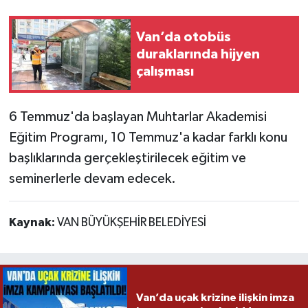
Van’da otobüs
duraklarında hijyen
çalışması
6 Temmuz'da başlayan Muhtarlar Akademisi
Eğitim Programı, 10 Temmuz'a kadar farklı konu
başlıklarında gerçekleştirilecek eğitim ve
seminerlerle devam edecek.
Kaynak:
VAN BÜYÜKŞEHİR BELEDİYESİ
Van’da uçak krizine ilişkin imza