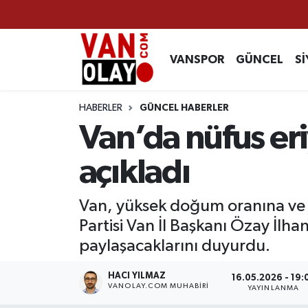
Vanspor
Van Nöbetçi Eczaneler
VANSPOR
GÜNCEL
Sİ
Güncel
Van Hava Durumu
HABERLER
GÜNCEL HABERLER
Siyaset
Van Namaz Vakitleri
Van’da nüfus eri
Ekonomi
Van Trafik Yoğunluk Haritası
açıkladı
Sağlık
Süper Lig Puan Durumu ve Fikstür
Van, yüksek doğum oranına ve 
Partisi Van İl Başkanı Özay İlha
Eğitim
Tüm Manşetler
paylaşacaklarını duyurdu.
Bilim & Teknoloji
Son Dakika Haberleri
HACI YILMAZ
16.05.2026 - 19:
VANOLAY.COM MUHABIRI
YAYINLANMA
Dünya
Haber Arşivi