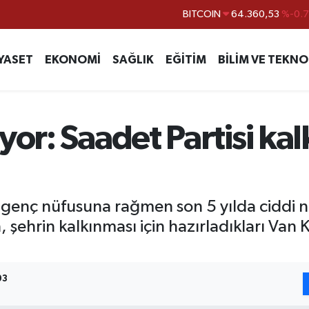
DOLAR
47,7069
%0.
EURO
55,0265
%0.
YASET
EKONOMİ
SAĞLIK
EĞİTİM
BİLİM VE TEKNO
STERLİN
64,1897
%0.
GRAM ALTIN
6618.49
%2.
BİST100
13.887
%6
yor: Saadet Partisi ka
genç nüfusuna rağmen son 5 yılda ciddi nü
n, şehrin kalkınması için hazırladıkları Va
03