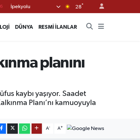
°
İpekyolu
28
17
01
LOJİ
DÜNYA
RESMİ İLANLAR
02
12
4
lkınma planını
fus kaybı yaşıyor. Saadet
n Kalkınma Planı’nı kamuoyuyla
-
+
A
A