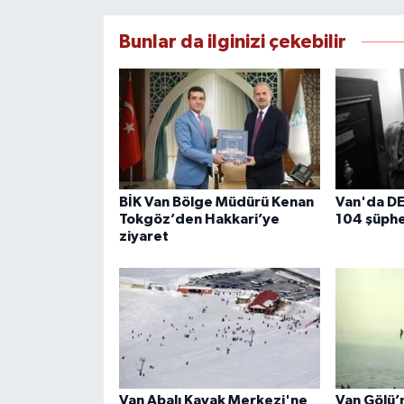
Bunlar da ilginizi çekebilir
BİK Van Bölge Müdürü Kenan
Van'da D
Tokgöz’den Hakkari’ye
104 şüphe
ziyaret
Van Abalı Kayak Merkezi'ne
Van Gölü’n