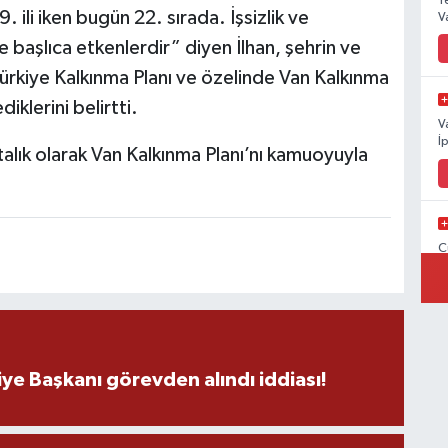
Y
. ili iken bugün 22. sırada. İşsizlik ve
V
başlıca etkenlerdir” diyen İlhan, şehrin ve
 Türkiye Kalkınma Planı ve özelinde Van Kalkınma
iklerini belirtti.
V
İ
alık olarak Van Kalkınma Planı’nı kamuoyuyla
C
İ
V
ye Başkanı görevden alındı iddiası!
V