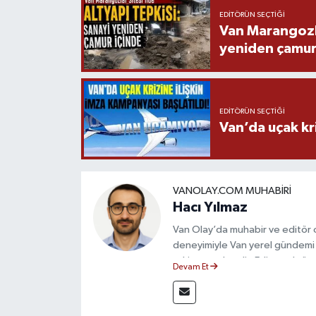
EDITÖRÜN SEÇTIĞI
Van Marangozla
yeniden çamur
EDITÖRÜN SEÇTIĞI
Van’da uçak kri
VANOLAY.COM MUHABIRI
Hacı Yılmaz
Van Olay’da muhabir ve editör ol
deneyimiyle Van yerel gündemi 
takip etmektedir. Editoryal sürec
Devam Et
çerçevesinde ürettiği haberlerl
bilgilendirmektedir.