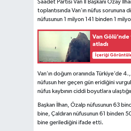
Saadet Partisi Van İl Başkanı Özay İlh
toplantısında Van’ın nüfus sorununa dik
nüfusunun 1 milyon 141 binden 1 milyon 
Van Gölü’nde t
atladı
İçeriği Görüntül
Van’ın doğum oranında Türkiye’de 4.,
nüfusun her geçen gün eridiğini vurgula
nüfus kaybının ciddi boyutlara ulaştığı
Başkan İlhan, Özalp nüfusunun 63 bin
bine, Çaldıran nüfusunun 61 binden 5
bine gerilediğini ifade etti.