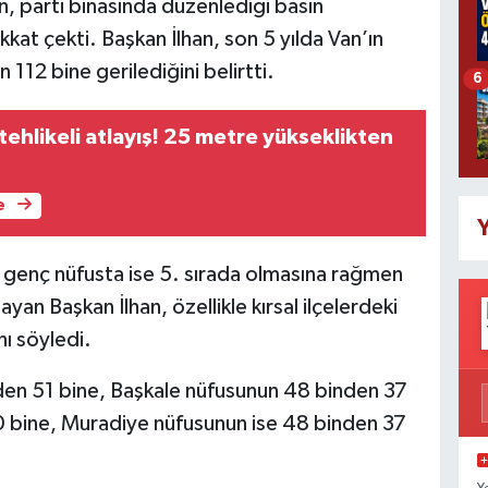
an, parti binasında düzenlediği basın
kat çekti. Başkan İlhan, son 5 yılda Van’ın
112 bine gerilediğini belirtti.
6
ehlikeli atlayış! 25 metre yükseklikten
e
Y
 genç nüfusta ise 5. sırada olmasına rağmen
yan Başkan İlhan, özellikle kırsal ilçelerdeki
nı söyledi.
den 51 bine, Başkale nüfusunun 48 binden 37
0 bine, Muradiye nüfusunun ise 48 binden 37