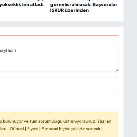
yükseklikten atladı
görevlisi alınacak: Başvurular
İŞKUR üzerinden
H
V
C
V
A
ş bulunuyor ve tüm sorumluluğu üstleniyorsunuz. Yazılan
ri | Güncel | Siyasi | Ekonomi hiçbir şekilde sorumlu