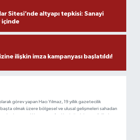
r Sitesi’nde altyapı tepkisi: Sanayi
C
 içinde
H
zine ilişkin imza kampanyası başlatıldı!
S
V
arak görev yapan Hacı Yılmaz, 19 yıllık gazetecilik
başta olmak üzere bölgesel ve ulusal gelişmeleri sahadan
e katkı sunan Yılmaz, tarafsızlık, doğruluk ve etik ilkeler
S
e kamuoyunu güvenilir kaynaklara dayalı olarak
V