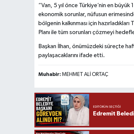
“Van, 5 yıl önce Türkiye’nin en büyük 19
ekonomik sorunlar, nüfusun erimesinde 
bölgenin kalkınması için hazırladıkları
Planı ile tüm sorunları çözmeyi hedefled
Başkan İlhan, önümüzdeki süreçte haft
paylaşacaklarını ifade etti.
Muhabir:
MEHMET ALİ ORTAÇ
EDITÖRÜN SEÇTIĞI
Edremit Beledi