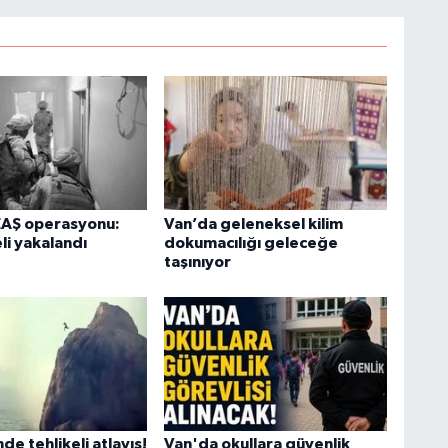
O
İ
EAŞ operasyonu:
Van’da geleneksel kilim
li yakalandı
dokumacılığı geleceğe
taşınıyor
Ş
K
M
V
de tehlikeli atlayış!
Van'da okullara güvenlik