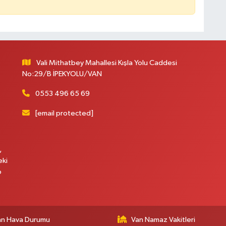
Vali Mithatbey Mahallesi Kışla Yolu Caddesi
No:29/B İPEKYOLU/VAN
0553 496 65 69
[email protected]
,
eki
p
an Hava Durumu
Van Namaz Vakitleri