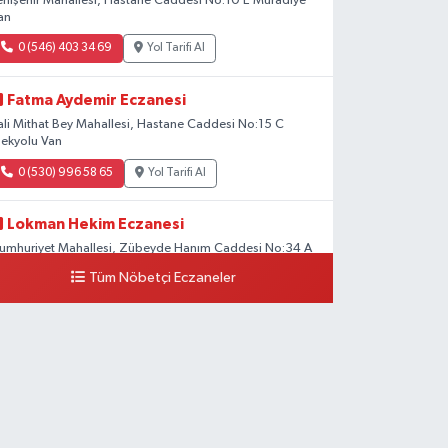
enişehir Mahallesi, Hastane Caddesi No:10 E Muradiye
an
0 (546) 403 34 69
Yol Tarifi Al
Fatma Aydemir Eczanesi
ali Mithat Bey Mahallesi, Hastane Caddesi No:15 C
pekyolu Van
0 (530) 996 58 65
Yol Tarifi Al
Lokman Hekim Eczanesi
umhuriyet Mahallesi, Zübeyde Hanım Caddesi No:34 A
pekyolu Van
Tüm Nöbetçi Eczaneler
0 (432) 503 93 23
Yol Tarifi Al
Hekimoğlu Eczanesi
anyolu Mahallesi, Kara Yusuf Bey Bulvarı No:102 F Erciş
an
0 (541) 147 65 65
Yol Tarifi Al