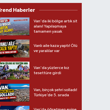
Trend Haberler
Van'da iki bölge artık sit
alanı! Yapılaşmaya
tamamen yasak
Vanlı aile kaza yaptı! Ölü
ve yaralılar var
Van'da yüzlerce kız
tesettüre girdi
Van, birçok şehri solladı!
Türkiye’de 5. sırada
Van’da öğretmen evine