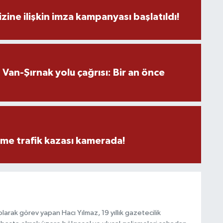
S
zine ilişkin imza kampanyası başlatıldı!
K
B
an-Şırnak yolu çağrısı: Bir an önce
N
V
eme trafik kazası kamerada!
Y
arak görev yapan Hacı Yılmaz, 19 yıllık gazetecilik