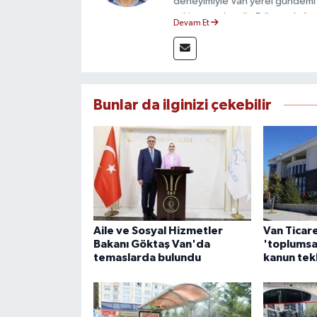
deneyimiyle Van yerel gündemi 
takip etmektedir. Editoryal sürec
Devam Et
çerçevesinde ürettiği haberlerl
bilgilendirmektedir.
Bunlar da ilginizi çekebilir
Aile ve Sosyal Hizmetler
Van Ticar
Bakanı Göktaş Van'da
'toplumsa
temaslarda bulundu
kanun tek