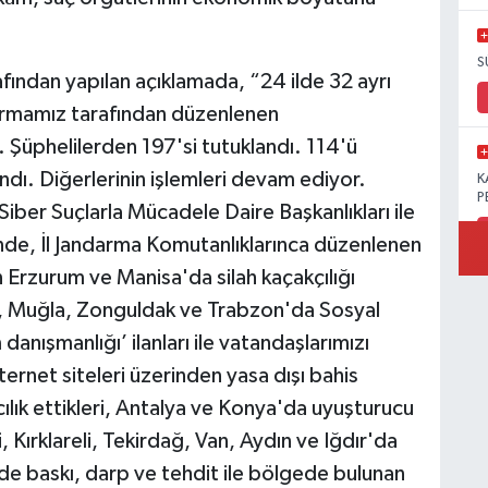
S
rafından yapılan açıklamada, “24 ilde 32 ayrı
rmamız tarafından düzenlenen
 Şüphelilerden 197'si tutuklandı. 114'ü
ndı. Diğerlerinin işlemleri devam ediyor.
K
P
er Suçlarla Mücadele Daire Başkanlıkları ile
nde, İl Jandarma Komutanlıklarınca düzenlenen
 Erzurum ve Manisa'da silah kaçakçılığı
ay, Muğla, Zonguldak ve Trabzon'da Sosyal
B
Ö
anışmanlığı’ ilanları ile vatandaşlarımızı
ternet siteleri üzerinden yasa dışı bahis
cılık ettikleri, Antalya ve Konya'da uyuşturucu
, Kırklareli, Tekirdağ, Van, Aydın ve Iğdır'da
M
'de baskı, darp ve tehdit ile bölgede bulunan