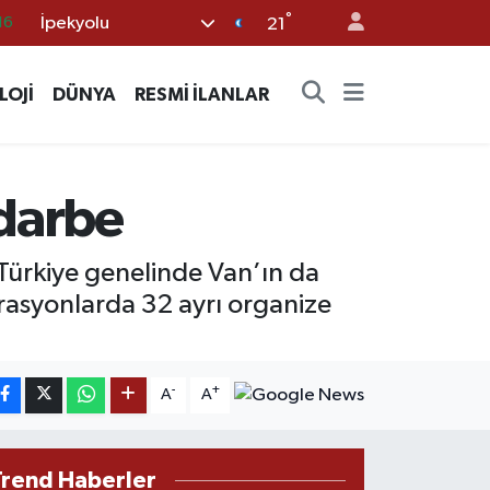
°
İpekyolu
%0
21
08
LOJİ
DÜNYA
RESMİ İLANLAR
%0
12
70
 darbe
16
Türkiye genelinde Van’ın da
rasyonlarda 32 ayrı organize
-
+
A
A
Trend Haberler