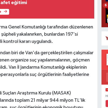
 afet eğitimi
6
e
darma Genel Komutanlığı tarafından düzenlenen
üpheli yakalanırken, bunlardan 197'si
Y
li kontrol kararı uygulandı.
dan biri de Van'da gerçekleştirilen çalışmalar
rlenen organize suç yapılanmalarının, göçmen
dildi. Van İl Jandarma Komutanlığı ekiplerinin
perasyonlarla suç örgütlerinin faaliyetlerine
 Suçları Araştırma Kurulu (MASAK)
H
larında toplam 21 milyar 944 milyon TL'lik
rakam, suç örgütlerinin ekonomik boyutunu