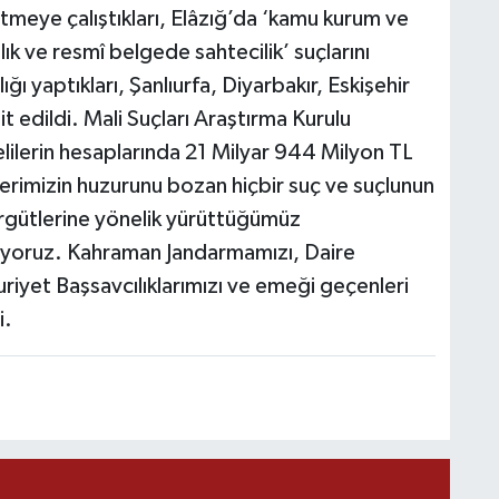
meye çalıştıkları, Elâzığ’da ‘kamu kurum ve
cılık ve resmî belgede sahtecilik’ suçlarını
M
ğı yaptıkları, Şanlıurfa, Diyarbakır, Eskişehir
K
it edildi. Mali Suçları Araştırma Kurulu
lerin hesaplarında 21 Milyar 944 Milyon TL
rlerimizin huzurunu bozan hiçbir suç ve suçlunun
örgütlerine yönelik yürüttüğümüz
H
E
üyoruz. Kahraman Jandarmamızı, Daire
H
6
riyet Başsavcılıklarımızı ve emeği geçenleri
i.
K