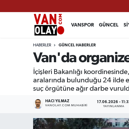
Vanspor
Van Nöbetçi Eczaneler
VANSPOR
GÜNCEL
Sİ
Güncel
Van Hava Durumu
HABERLER
GÜNCEL HABERLER
Siyaset
Van Namaz Vakitleri
Van'da organiz
Ekonomi
Van Trafik Yoğunluk Haritası
İçişleri Bakanlığı koordinesin
aralarında bulunduğu 24 ilde 
Sağlık
Süper Lig Puan Durumu ve Fikstür
suç örgütüne ağır darbe vurul
Eğitim
Tüm Manşetler
HACI YILMAZ
17.06.2026 - 11:3
VANOLAY.COM MUHABIRI
YAYINLANMA
Bilim & Teknoloji
Son Dakika Haberleri
Dünya
Haber Arşivi