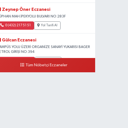
Zeynep Öner Eczanesi
ÜPHAN MAH.İPEKYOLU BULVARI NO:283F
0 (432) 217 51 51
Yol Tarifi Al
Gülcan Eczanesi
AMPÜS YOLU ÜZERİ ORGANİZE SANAYİ YUKARISI BAGER
ETROL GİRİŞİ NO:394
0 (533) 348 25 87
Yol Tarifi Al
Tüm Nöbetçi Eczaneler
Lütfiye Hanım Eczanesi
AHÇİVAN MAH.15 TEMMUZ ŞEHİTLERİ CAD.NO:36B
ZEL LOKMAN HEKİM HASTANESİ ACİL KARŞISI
0 (501) 048 96 88
Yol Tarifi Al
Emek Eczanesi
AHMUDİYE MAH.ATATÜRK CAD.NO:17B
0 (531) 621 69 65
Yol Tarifi Al