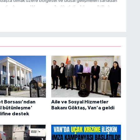
başta olmak üzere bölgesel ve ulusal gelişmeleri sahadan
e katkı sunan Yılmaz, tarafsızlık, doğruluk ve etik ilkeler
C
e kamuoyunu güvenilir kaynaklara dayalı olarak
A
A
N
et Borsası'ndan
Aile ve Sosyal Hizmetler
l bütünleşme'
Bakanı Göktaş, Van'a geldi
lifine destek