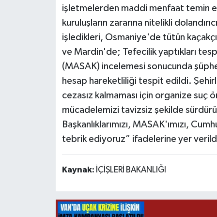
işletmelerden maddi menfaat temin et
kuruluşların zararına nitelikli dolandırı
işledikleri, Osmaniye'de tütün kaçakçılı
ve Mardin'de; Tefecilik yaptıkları tesp
(MASAK) incelemesi sonucunda şüpheli
hesap hareketliliği tespit edildi. Şehi
cezasız kalmaması için organize suç 
mücadelemizi tavizsiz şekilde sürdür
Başkanlıklarımızı, MASAK'ımızı, Cumhu
tebrik ediyoruz” ifadelerine yer verild
Kaynak:
İÇİŞLERİ BAKANLIĞI