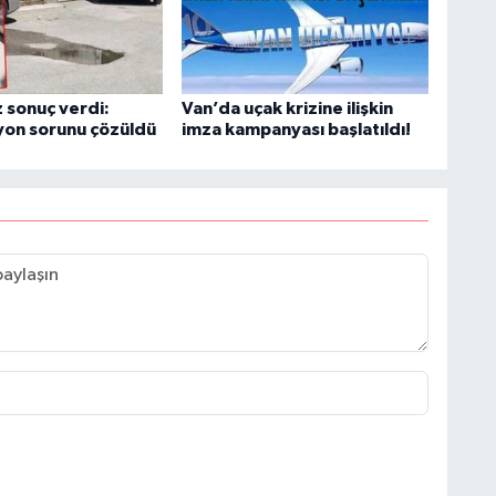
 sonuç verdi:
Van’da uçak krizine ilişkin
yon sorunu çözüldü
imza kampanyası başlatıldı!