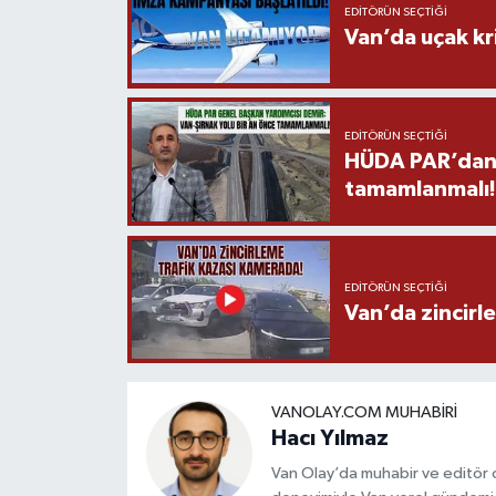
EDITÖRÜN SEÇTIĞI
Van’da uçak kri
EDITÖRÜN SEÇTIĞI
HÜDA PAR’dan V
tamamlanmalı!
EDITÖRÜN SEÇTIĞI
Van’da zincirl
VANOLAY.COM MUHABIRI
Hacı Yılmaz
Van Olay’da muhabir ve editör ol