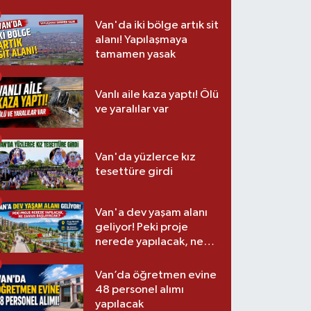
Van'da iki bölge artık sit
alanı! Yapılaşmaya
tamamen yasak
Vanlı aile kaza yaptı! Ölü
ve yaralılar var
Van'da yüzlerce kız
tesettüre girdi
Van'a dev yaşam alanı
geliyor! Peki proje
nerede yapılacak, ne
zaman başlayacak?
Van’da öğretmen evine
48 personel alımı
yapılacak