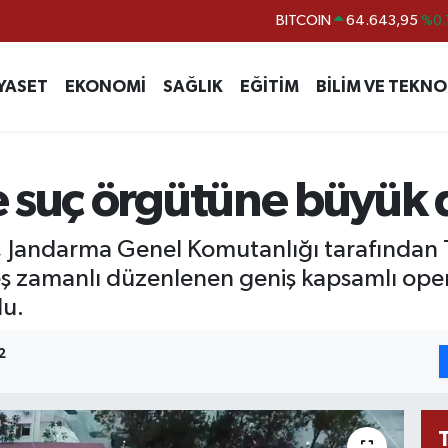
DOLAR
47,6704
EURO
55,0406
%-0.
YASET
EKONOMİ
SAĞLIK
EĞİTİM
BİLİM VE TEKNO
STERLİN
64,2143
GRAM ALTIN
6500.87
%0.
BİST100
13.799
%
e suç örgütüne büyük
BITCOIN
64.643,95
%0.
de, Jandarma Genel Komutanlığı tarafından 
eş zamanlı düzenlenen geniş kapsamlı ope
du.
2