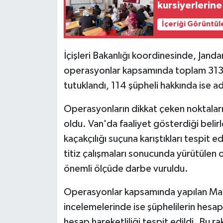
kursiyerlerine
İçeriği Görüntül
İçişleri Bakanlığı koordinesinde, Jan
operasyonlar kapsamında toplam 313 ş
tutuklandı, 114 şüpheli hakkında ise ad
Operasyonların dikkat çeken noktaların
oldu. Van'da faaliyet gösterdiği beli
kaçakçılığı suçuna karıştıkları tespit e
titiz çalışmaları sonucunda yürütülen o
önemli ölçüde darbe vuruldu.
Operasyonlar kapsamında yapılan Mali
incelemelerinde ise şüphelilerin hesap
hesap hareketliliği tespit edildi. Bu 