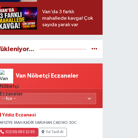
Van’da 3 farklı
mahallede kavga! Çok
sayıda yaralı var
ükleniyor...
Van Nöbetçi Eczaneler
Yıldız Eczanesi
AFIZİYE MAH.KADİR SARUHAN CAD.NO:30C
0 (530) 093 32 95
Yol Tarifi Al