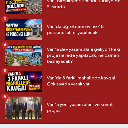
Van, birçok şehri solladı! Türkiye’de
5. sırada
3
Van’da öğretmen evine 48
personel alımı yapılacak
4
Van'a dev yaşam alanı geliyor! Peki
proje nerede yapılacak, ne zaman
başlayacak?
5
Van’da 3 farklı mahallede kavga!
Çok sayıda yaralı var
6
Van'a yeni yaşam alanı ve konut
projesi