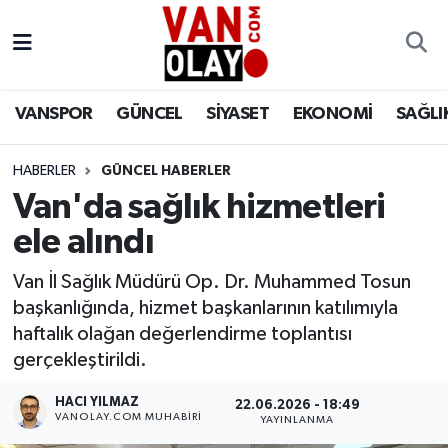
Vanspor
Van Nöbetçi Eczaneler
VANSPOR
GÜNCEL
SİYASET
EKONOMİ
SAĞLI
Güncel
Van Hava Durumu
HABERLER
GÜNCEL HABERLER
Siyaset
Van Namaz Vakitleri
Van'da sağlık hizmetleri
Ekonomi
Van Trafik Yoğunluk Haritası
ele alındı
Sağlık
Süper Lig Puan Durumu ve Fikstür
Van İl Sağlık Müdürü Op. Dr. Muhammed Tosun
başkanlığında, hizmet başkanlarının katılımıyla
Eğitim
Tüm Manşetler
haftalık olağan değerlendirme toplantısı
gerçekleştirildi.
Bilim & Teknoloji
Son Dakika Haberleri
HACI YILMAZ
22.06.2026 - 18:49
VANOLAY.COM MUHABIRI
YAYINLANMA
Dünya
Haber Arşivi