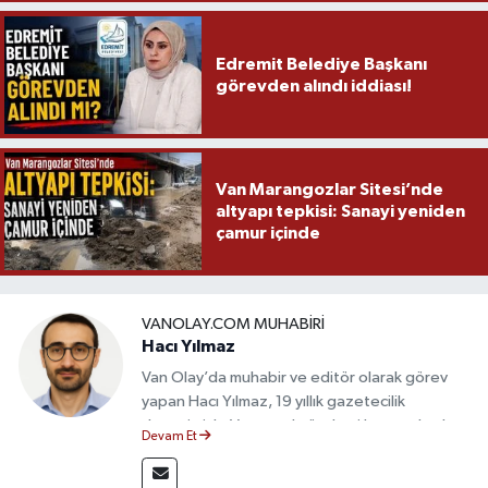
Edremit Belediye Başkanı
görevden alındı iddiası!
Van Marangozlar Sitesi’nde
altyapı tepkisi: Sanayi yeniden
çamur içinde
VANOLAY.COM MUHABIRI
Hacı Yılmaz
Van Olay’da muhabir ve editör olarak görev
yapan Hacı Yılmaz, 19 yıllık gazetecilik
deneyimiyle Van yerel gündemi başta olmak
Devam Et
üzere bölgesel ve ulusal gelişmeleri sahadan
takip etmektedir. Editoryal sürece katkı sunan