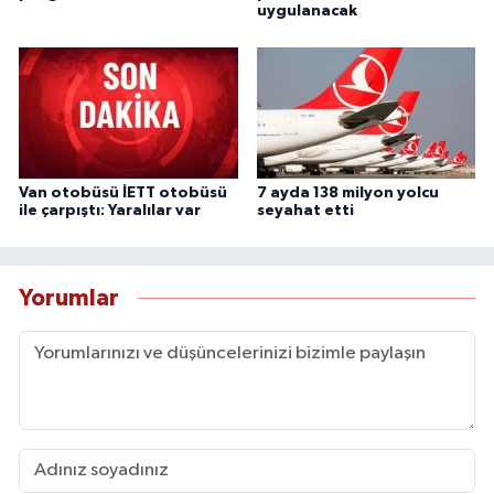
uygulanacak
Van otobüsü İETT otobüsü
7 ayda 138 milyon yolcu
ile çarpıştı: Yaralılar var
seyahat etti
Yorumlar