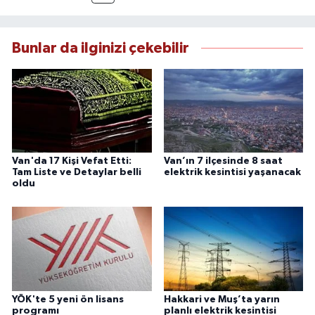
Yılmaz, tarafsızlık, doğruluk ve etik ilkeler
çerçevesinde ürettiği haberlerle kamuoyunu
güvenilir kaynaklara dayalı olarak
Bunlar da ilginizi çekebilir
bilgilendirmektedir.
Van'da 17 Kişi Vefat Etti:
Van’ın 7 ilçesinde 8 saat
Tam Liste ve Detaylar belli
elektrik kesintisi yaşanacak
oldu
YÖK'te 5 yeni ön lisans
Hakkari ve Muş’ta yarın
programı
planlı elektrik kesintisi