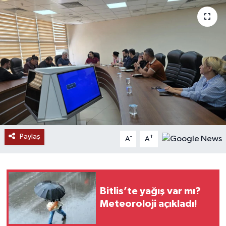
RESMİ İLANLAR
Paylaş
-
+
A
A
Bitlis’te yağış var mı?
Meteoroloji açıkladı!