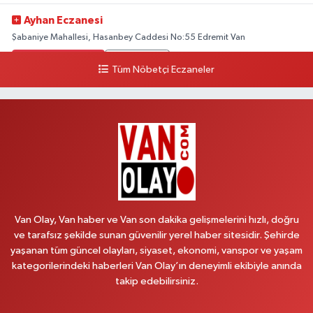
Ayhan Eczanesi
Şabaniye Mahallesi, Hasanbey Caddesi No:55 Edremit Van
0 (505) 636 94 65
Yol Tarifi Al
Tüm Nöbetçi Eczaneler
Baran Eczanesi
Şehit Jandarma Binbaşı Cesur Mahallesi, Vali Münir Karaloğlu Caddesi
No:6 D Çaldıran Van
0 (538) 376 47 15
Yol Tarifi Al
Vitamin Eczanesi
Vanyolu Mahallesi, Kara Yusuf Bey Caddesi No:99 B Erciş Van
Van Olay, Van haber ve Van son dakika gelişmelerini hızlı, doğru
0 (432) 351 02 96
Yol Tarifi Al
ve tarafsız şekilde sunan güvenilir yerel haber sitesidir. Şehirde
yaşanan tüm güncel olayları, siyaset, ekonomi, vanspor ve yaşam
Koç Eczanesi
kategorilerindeki haberleri Van Olay’ın deneyimli ekibiyle anında
Cumhuriyet Mahallesi, Konak Sokak No:6 Gürpınar Van
takip edebilirsiniz.
0 (530) 442 24 65
Yol Tarifi Al