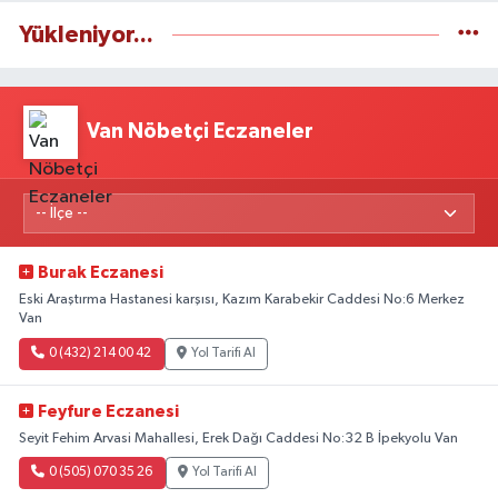
Yükleniyor...
Van Nöbetçi Eczaneler
Burak Eczanesi
Eski Araştırma Hastanesi karşısı, Kazım Karabekir Caddesi No:6 Merkez
Van
0 (432) 214 00 42
Yol Tarifi Al
Feyfure Eczanesi
Seyit Fehim Arvasi Mahallesi, Erek Dağı Caddesi No:32 B İpekyolu Van
0 (505) 070 35 26
Yol Tarifi Al