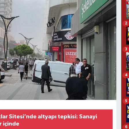
2
3
4
5
r Sitesi’nde altyapı tepkisi: Sanayi
 içinde
6