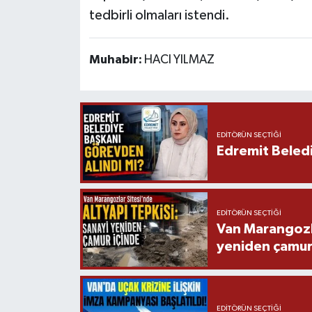
tedbirli olmaları istendi.
Muhabir:
HACI YILMAZ
EDITÖRÜN SEÇTIĞI
Edremit Beledi
EDITÖRÜN SEÇTIĞI
Van Marangozla
yeniden çamur
EDITÖRÜN SEÇTIĞI