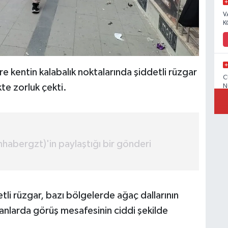
V
K
kentin kalabalık noktalarında şiddetli rüzgar
C
te zorluk çekti.
N
V
habergzt)'in paylaştığı bir gönderi
vetli rüzgar, bazı bölgelerde ağaç dallarının
C
 alanlarda görüş mesafesinin ciddi şekilde