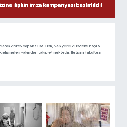
zine ilişkin imza kampanyası başlatıldı!
C
olarak görev yapan Suat Tink, Van yerel gündemi başta
gelişmeleri yakından takip etmektedir. İletişim Fakültesi
A
i bilgilerle doğruluk, tarafsızlık ve etik ilkeler
habercilik anlayışını benimsemektedir.