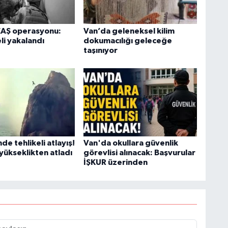
EAŞ operasyonu:
Van’da geleneksel kilim
li yakalandı
dokumacılığı geleceğe
taşınıyor
de tehlikeli atlayış!
Van'da okullara güvenlik
yükseklikten atladı
görevlisi alınacak: Başvurular
İŞKUR üzerinden