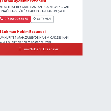
Fatma Aydemir Eczanesi
ALİ MİTHAT BEY MAH.HASTANE CAD.NO:15C VALİ
ONAĞI KARŞ.BÜYÜK HALK PAZARI YANI-BEŞYOL
0 (530) 996 58 65
Yol Tarifi Al
Lokman Hekim Eczanesi
UMHURİYET MAH.ZÜBEYDE HANIM CAD.DIŞ KAPI
O:34 A lokman hekim hastanesi yanı
Tüm Nöbetçi Eczaneler
0 (432) 503 93 23
Yol Tarifi Al
Hekimoğlu Eczanesi
anyolu Caddesi Yeni Diş Hastanesi Yanı NO:102F
0 (541) 147 65 65
Yol Tarifi Al
Koç Eczanesi
UMHURİYET MAH.KONAK SK.NO:6
0 (530) 442 24 65
Yol Tarifi Al