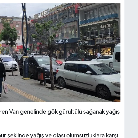
H
A
S
K
S
N
ren Van genelinde gök gürültülü sağanak yağış
O
A
r şeklinde yağış ve olası olumsuzluklara karşı