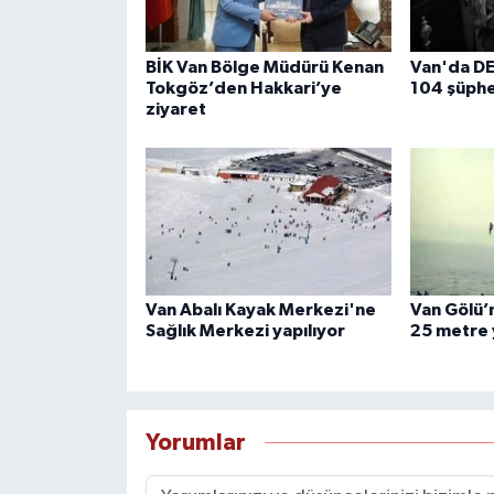
BİK Van Bölge Müdürü Kenan
Van'da D
Tokgöz’den Hakkari’ye
104 şüphe
ziyaret
Van Abalı Kayak Merkezi'ne
Van Gölü’n
Sağlık Merkezi yapılıyor
25 metre 
Yorumlar