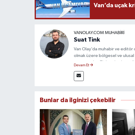
Van’da uçak kri
VANOLAY.COM MUHABIRI
Suat Tink
Van Olay’da muhabir ve editör 
olmak üzere bölgesel ve ulusal 
mezunu olan Tink, sahadan edindiğ
Devam Et
çerçevesinde güvenilir ve hızlı 
Bunlar da ilginizi çekebilir