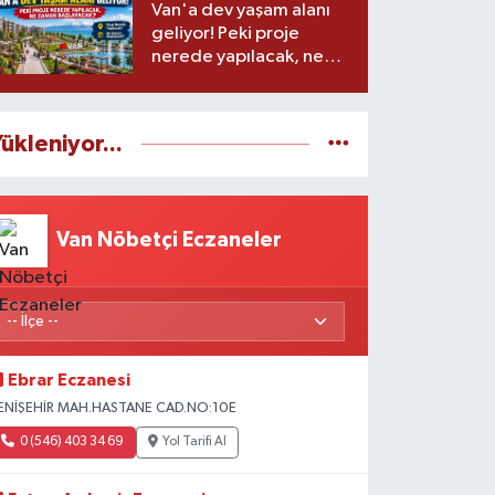
Van'a dev yaşam alanı
geliyor! Peki proje
nerede yapılacak, ne
zaman başlayacak?
ükleniyor...
Van Nöbetçi Eczaneler
Ebrar Eczanesi
ENİŞEHİR MAH.HASTANE CAD.NO:10E
0 (546) 403 34 69
Yol Tarifi Al