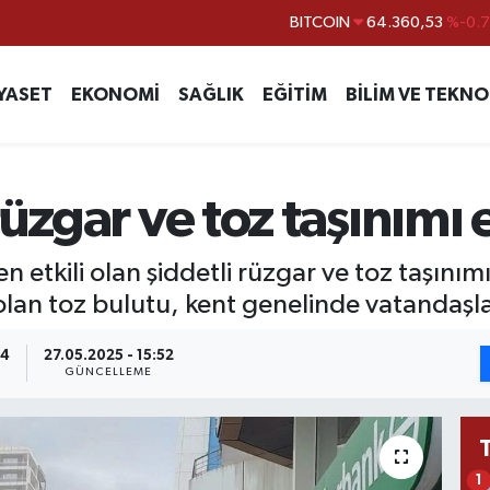
DOLAR
47,7069
%0.
EURO
55,0265
%0.
YASET
EKONOMİ
SAĞLIK
EĞİTİM
BİLİM VE TEKNO
STERLİN
64,1897
%0.
GRAM ALTIN
6618.49
%2.
BİST100
13.887
%6
üzgar ve toz taşınımı e
BITCOIN
64.360,53
%-0.
n etkili olan şiddetli rüzgar ve toz taşını
an toz bulutu, kent genelinde vatandaşlar
34
27.05.2025 - 15:52
GÜNCELLEME
1