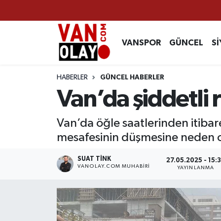
Vanspor
Van Nöbetçi Eczaneler
VANSPOR
GÜNCEL
Sİ
Güncel
Van Hava Durumu
HABERLER
GÜNCEL HABERLER
Siyaset
Van Namaz Vakitleri
Van’da şiddetli r
Ekonomi
Van Trafik Yoğunluk Haritası
Van’da öğle saatlerinden itibare
mesafesinin düşmesine neden ol
Sağlık
Süper Lig Puan Durumu ve Fikstür
SUAT TINK
27.05.2025 - 15:
Eğitim
Tüm Manşetler
VANOLAY.COM MUHABIRI
YAYINLANMA
Bilim & Teknoloji
Son Dakika Haberleri
Dünya
Haber Arşivi