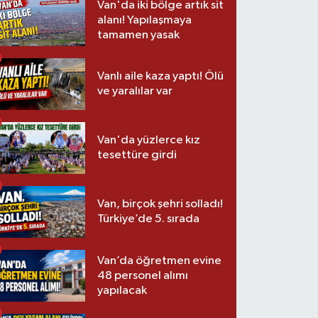
Van'da iki bölge artık sit
alanı! Yapılaşmaya
tamamen yasak
Vanlı aile kaza yaptı! Ölü
ve yaralılar var
Van'da yüzlerce kız
tesettüre girdi
Van, birçok şehri solladı!
Türkiye’de 5. sırada
Van’da öğretmen evine
48 personel alımı
yapılacak