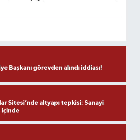
K
Ş
ye Başkanı görevden alındı iddiası!
K
r Sitesi’nde altyapı tepkisi: Sanayi
M
 içinde
H