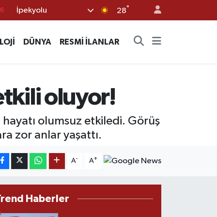
°
İpekyolu
17
28
01
LOJİ
DÜNYA
RESMİ İLANLAR
02
12
4
tkili oluyor!
76
mı hayatı olumsuz etkiledi. Görüş
a zor anlar yaşattı.
-
+
A
A
Trend Haberler