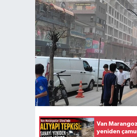
RESMİ İLANLAR
Van Marangozla
yeniden çamur