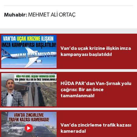
Muhabir:
MEHMET ALİ ORTAÇ
Van’da uçak krizine ilişkin imza
kampanyası başlatıldı!
HÜDA PAR’dan Van-Şırnak yolu
çağrısı: Bir an önce
tamamlanmalı!
Van’da zincirleme trafik kazası
kamerada!