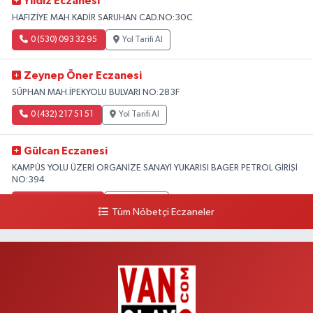
Yıldız Eczanesi
HAFIZİYE MAH.KADİR SARUHAN CAD.NO:30C
0 (530) 093 32 95
Yol Tarifi Al
Zeynep Öner Eczanesi
SÜPHAN MAH.İPEKYOLU BULVARI NO:283F
0 (432) 217 51 51
Yol Tarifi Al
Gülcan Eczanesi
KAMPÜS YOLU ÜZERİ ORGANİZE SANAYİ YUKARISI BAGER PETROL GİRİŞİ
NO:394
0 (533) 348 25 87
Yol Tarifi Al
Tüm Nöbetçi Eczaneler
Lütfiye Hanım Eczanesi
BAHÇİVAN MAH.15 TEMMUZ ŞEHİTLERİ CAD.NO:36B ÖZEL LOKMAN
HEKİM HASTANESİ ACİL KARŞISI
0 (501) 048 96 88
Yol Tarifi Al