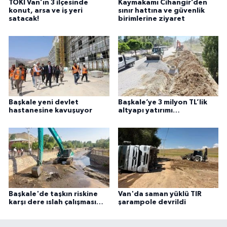
TOKİ Van’ın 3 ilçesinde
Kaymakamı Cihangir’den
konut, arsa ve iş yeri
sınır hattına ve güvenlik
satacak!
birimlerine ziyaret
Başkale yeni devlet
Başkale’ye 3 milyon TL’lik
hastanesine kavuşuyor
altyapı yatırımı…
Başkale'de taşkın riskine
Van'da saman yüklü TIR
karşı dere ıslah çalışması…
şarampole devrildi