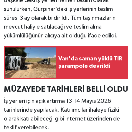
Başkale’deki iş yerleri hemen teslim olarak
sunulurken, Gürpınar’daki iş yerlerinin teslim
süresi 3 ay olarak bildirildi. Tüm taşınmazların
mevcut haliyle satılacağı ve teslim alma
yükümlülüğünün alıcıya ait olduğu ifade edildi.
Van'da saman yüklü TIR
şarampole devrildi
MÜZAYEDE TARİHLERİ BELLİ OLDU
İş yerleri için açık artırma 13-14 Mayıs 2026
tarihlerinde yapılacak. Katılımcılar ihaleye fiziki
olarak katılabileceği gibi internet üzerinden de
teklif verebilecek.