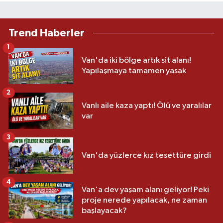
Trend Haberler
1
Van'da iki bölge artık sit alanı!
Yapılaşmaya tamamen yasak
2
Vanlı aile kaza yaptı! Ölü ve yaralılar
var
3
Van'da yüzlerce kız tesettüre girdi
4
Van'a dev yaşam alanı geliyor! Peki
proje nerede yapılacak, ne zaman
başlayacak?