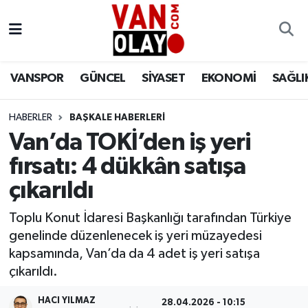
Vanspor
Van Nöbetçi Eczaneler
VANSPOR
GÜNCEL
SİYASET
EKONOMİ
SAĞLI
Güncel
Van Hava Durumu
HABERLER
BAŞKALE HABERLERİ
Siyaset
Van Namaz Vakitleri
Van’da TOKİ’den iş yeri
Ekonomi
Van Trafik Yoğunluk Haritası
fırsatı: 4 dükkân satışa
çıkarıldı
Sağlık
Süper Lig Puan Durumu ve Fikstür
Toplu Konut İdaresi Başkanlığı tarafından Türkiye
Eğitim
Tüm Manşetler
genelinde düzenlenecek iş yeri müzayedesi
kapsamında, Van’da da 4 adet iş yeri satışa
Bilim & Teknoloji
Son Dakika Haberleri
çıkarıldı.
Dünya
Haber Arşivi
HACI YILMAZ
28.04.2026 - 10:15