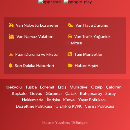
Erdoğan Eczanesi
SEREFIYE MAHALLE URARTU SOKAK ESKİ İSTANBUL HAST. KRŞ. NO:6 B
Van Nöbetçi Eczaneler
Van Hava Durumu
0 (432) 215 82 65
Yol Tarifi Al
Van Namaz Vakitleri
Van Trafik Yoğunluk
Haritası
Derman Eczanesi
BAHÇELİEVLER MAH.MUSLİH GÖRENTAŞ BULVARI NO:57Çağdaş fırının
Puan Durumu ve Fikstür
Tüm Manşetler
karşısı
Son Dakika Haberleri
Haber Arşivi
0 (501) 322 00 65
Yol Tarifi Al
Yenı Sıfa Eczanesi
İpekyolu
Tuşba
Edremit
Erciş
Muradiye
Özalp
Çaldıran
VANYOLU CADDESİ NO:42
Başkale
Gevaş
Gürpınar
Çatak
Bahçesaray
Saray
0 (532) 689 22 50
Yol Tarifi Al
Hakkımızda
İletişim
Künye
Yayın Politikası
Düzeltme Politikası
Gizlilik & KVKK
Çerez Politikası
Doğa Eczanesi
YENİŞEHİR MAH.HASTANE CAD.DIŞ KAPI NO:37
Haber Yazılımı:
TE Bilişim
0 (501) 182 00 10
Yol Tarifi Al