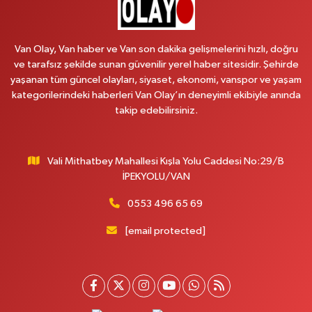
Emek Eczanesi
MAHMUDİYE MAH.ATATÜRK CAD.NO:17B
Van Olay, Van haber ve Van son dakika gelişmelerini hızlı, doğru
0 (531) 621 69 65
Yol Tarifi Al
ve tarafsız şekilde sunan güvenilir yerel haber sitesidir. Şehirde
yaşanan tüm güncel olayları, siyaset, ekonomi, vanspor ve yaşam
Onay Eczanesi
kategorilerindeki haberleri Van Olay’ın deneyimli ekibiyle anında
MERAŞEL FEVZİ ÇAKMAK CAD. KÜLTÜR SARAYI KIZILAY KAN MERKEZİ
takip edebilirsiniz.
KARŞISI DIŞ KAPI NO:25B
0 (432) 212 66 67
Yol Tarifi Al
Vali Mithatbey Mahallesi Kışla Yolu Caddesi No:29/B
Yenı Derman Eczanesi
İPEKYOLU/VAN
Hatuniye Mah. Özel Akdamar Hastanesi Karşısı Güven Evleri A.Blok No:7
Akdamar Hastanesi Acil yanı. İpekyolu. Hatuniye mahallesi terzioğlu, Eski
0553 496 65 69
ikinisan kedili kavşağı, 65100 Ipekyolu Van
[email protected]
0 (432) 216 14 84
Yol Tarifi Al
Hayat Eczanesi
Kışla Mah.Çınarlı Cad.1038 Sk.No:93 3-4
0 (432) 354 37 36
Yol Tarifi Al