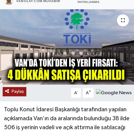
VANOLAY.COM MUHABIRI
YAYINLANMA
RESMİ İLANLAR
Paylaş
-
+
A
A
Toplu Konut İdaresi Başkanlığı tarafından yapılan
açıklamada Van’ın da aralarında bulunduğu 38 ilde
506 iş yerinin vadeli ve açık attırma ile satılacağı