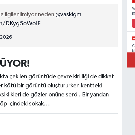
V
a ilgilenilmiyor neden
@vaskigm
K
com/DKyg5oWoIF
 2026
C
N
ÜYOR!
a çekilen görüntüde çevre kirliliği de dikkat
V
er kötü bir görüntü oluştururken kentteki
siklikleri de gözler önüne serdi. Bir yandan
öp içindeki sokak...
C