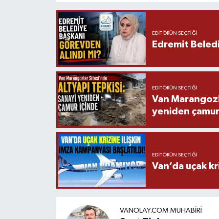
EDITÖRÜN SEÇTIĞI
Edremit Beledi
EDITÖRÜN SEÇTIĞI
Van Marangozla
yeniden çamur
EDITÖRÜN SEÇTIĞI
Van’da uçak kri
VANOLAY.COM MUHABIRI