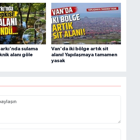
C
Parkı'nda sulama
Van'da iki bölge artık sit
iknik alanı göle
alanı! Yapılaşmaya tamamen
yasak
A