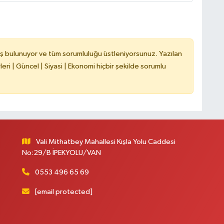
ş bulunuyor ve tüm sorumluluğu üstleniyorsunuz. Yazılan
ri | Güncel | Siyasi | Ekonomi hiçbir şekilde sorumlu
Vali Mithatbey Mahallesi Kışla Yolu Caddesi
No:29/B İPEKYOLU/VAN
0553 496 65 69
[email protected]