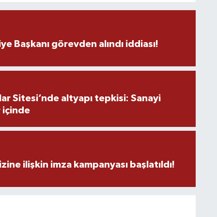
H
A
ye Başkanı görevden alındı iddiası!
S
K
r Sitesi’nde altyapı tepkisi: Sanayi
 içinde
S
N
zine ilişkin imza kampanyası başlatıldı!
O
A