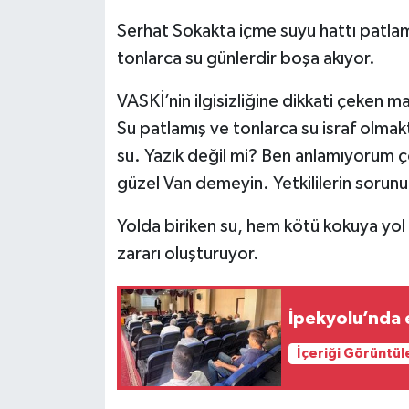
Serhat Sokakta içme suyu hattı patla
tonlarca su günlerdir boşa akıyor.
VASKİ’nin ilgisizliğine dikkati çeken m
Su patlamış ve tonlarca su israf olma
su. Yazık değil mi? Ben anlamıyorum 
güzel Van demeyin. Yetkililerin sorunu
Yolda biriken su, hem kötü kokuya yol
zararı oluşturuyor.
İpekyolu’nda e
İçeriği Görüntül