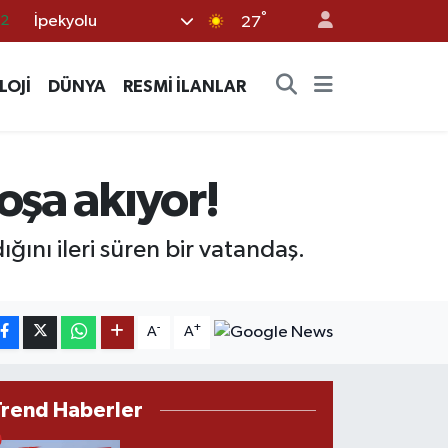
°
İpekyolu
27
17
27
LOJİ
DÜNYA
RESMİ İLANLAR
35
12
19
oşa akıyor!
ğını ileri süren bir vatandaş.
.
-
+
A
A
Trend Haberler