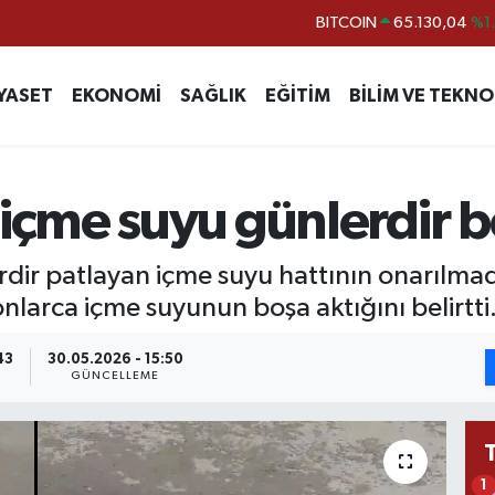
DOLAR
47,7106
%0.
EURO
55,1652
%0.
YASET
EKONOMİ
SAĞLIK
EĞİTİM
BİLİM VE TEKNO
STERLİN
64,4046
%0.
GRAM ALTIN
6618.49
%2.
BİST100
13.773
%-
içme suyu günlerdir b
rdir patlayan içme suyu hattının onarılmadı
tonlarca içme suyunun boşa aktığını belirtti
43
30.05.2026 - 15:50
GÜNCELLEME
1