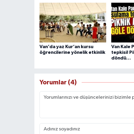
Van’da yaz Kur’an kursu
Van Kale 
öğrencilerine yönelik etkinlik
tepkisi! P
döndü…
Yorumlar (4)