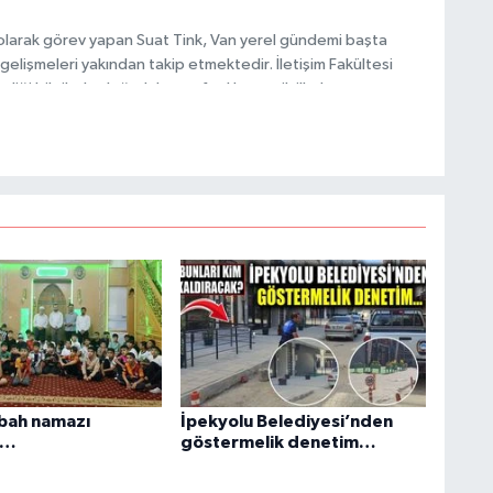
olarak görev yapan Suat Tink, Van yerel gündemi başta
gelişmeleri yakından takip etmektedir. İletişim Fakültesi
i bilgilerle doğruluk, tarafsızlık ve etik ilkeler
K
habercilik anlayışını benimsemektedir.
Ş
K
M
bah namazı
İpekyolu Belediyesi’nden
ı…
göstermelik denetim…
H