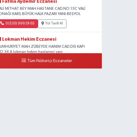
Fatma Aydemir Eczanesi
ALİ MİTHAT BEY MAH.HASTANE CAD.NO:15C VALİ
ONAĞI KARŞ.BÜYÜK HALK PAZARI YANI-BEŞYOL
0 (530) 996 58 65
Yol Tarifi Al
Lokman Hekim Eczanesi
UMHURİYET MAH.ZÜBEYDE HANIM CAD.DIŞ KAPI
O:34 A lokman hekim hastanesi yanı
Tüm Nöbetçi Eczaneler
0 (432) 503 93 23
Yol Tarifi Al
Hekimoğlu Eczanesi
anyolu Caddesi Yeni Diş Hastanesi Yanı NO:102F
0 (541) 147 65 65
Yol Tarifi Al
Koç Eczanesi
UMHURİYET MAH.KONAK SK.NO:6
0 (530) 442 24 65
Yol Tarifi Al