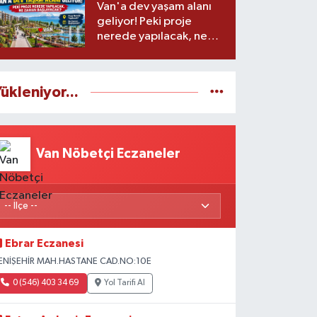
Van'a dev yaşam alanı
geliyor! Peki proje
nerede yapılacak, ne
zaman başlayacak?
ükleniyor...
Van Nöbetçi Eczaneler
Ebrar Eczanesi
ENİŞEHİR MAH.HASTANE CAD.NO:10E
0 (546) 403 34 69
Yol Tarifi Al