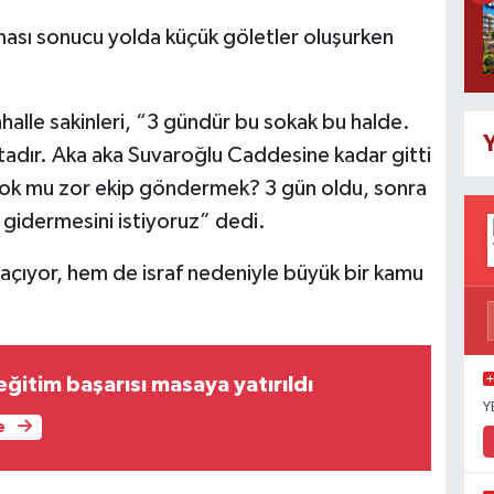
ması sonucu yolda küçük göletler oluşurken
ahalle sakinleri, “3 gündür bu sokak bu halde.
Y
ktadır. Aka aka Suvaroğlu Caddesine kadar gitti
çok mu zor ekip göndermek? 3 gün oldu, sonra
 gidermesini istiyoruz” dedi.
 açıyor, hem de israf nedeniyle büyük bir kamu
ğitim başarısı masaya yatırıldı
Y
e