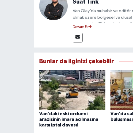
Suat Tink
Van Olay’da muhabir ve editör 
olmak üzere bölgesel ve ulusal 
mezunu olan Tink, sahadan edindiğ
Devam Et
çerçevesinde güvenilir ve hızlı 
Bunlar da ilginizi çekebilir
Van’daki eski orduevi
Van’da sa
arazisinin imara açılmasına
buluşmas
karşı iptal davası!