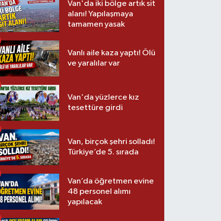
Van'da iki bölge artık sit
alanı! Yapılaşmaya
tamamen yasak
Vanlı aile kaza yaptı! Ölü
ve yaralılar var
Van'da yüzlerce kız
tesettüre girdi
Van, birçok şehri solladı!
Türkiye’de 5. sırada
Van’da öğretmen evine
48 personel alımı
yapılacak