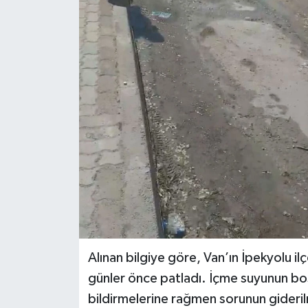
RESMİ İLANLAR
Alınan bilgiye göre, Van’ın İpekyolu il
günler önce patladı. İçme suyunun boş
bildirmelerine rağmen sorunun giderilm