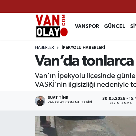
Vanspor
Van Nöbetçi Eczaneler
VANSPOR
GÜNCEL
Sİ
Güncel
Van Hava Durumu
HABERLER
İPEKYOLU HABERLERİ
Siyaset
Van Namaz Vakitleri
Van’da tonlarca 
Ekonomi
Van Trafik Yoğunluk Haritası
Van’ın İpekyolu ilçesinde günle
VASKİ’nin ilgisizliği nedeniyle 
Sağlık
Süper Lig Puan Durumu ve Fikstür
SUAT TINK
30.05.2026 - 15:
Eğitim
Tüm Manşetler
VANOLAY.COM MUHABIRI
YAYINLANMA
Bilim & Teknoloji
Son Dakika Haberleri
Dünya
Haber Arşivi