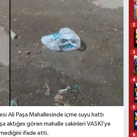
2
3
4
5
çesi Ali Paşa Mahallesinde içme suyu hattı
a aktığını gören mahalle sakinleri VASKİ’ye
ediğini ifade etti.
6