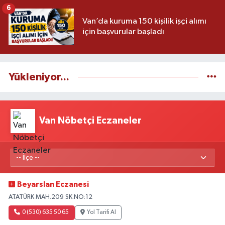
6
Van’da kuruma 150 kişilik işçi alımı
için başvurular başladı
Yükleniyor...
Van Nöbetçi Eczaneler
Beyarslan Eczanesi
ATATÜRK MAH.209 SK.NO:12
0 (530) 635 50 65
Yol Tarifi Al