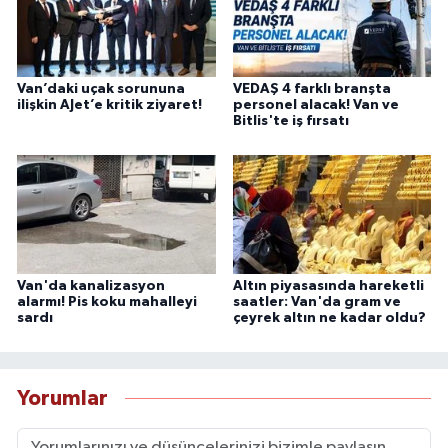
Van’daki uçak sorununa
VEDAŞ 4 farklı branşta
ilişkin AJet’e kritik ziyaret!
personel alacak! Van ve
Bitlis'te iş fırsatı
Van'da kanalizasyon
Altın piyasasında hareketli
alarmı! Pis koku mahalleyi
saatler: Van'da gram ve
sardı
çeyrek altın ne kadar oldu?
Yorumlar