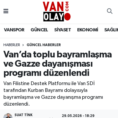
Vanspor
Van Nöbetçi Eczaneler
VANSPOR
GÜNCEL
SİYASET
EKONOMİ
SAĞLI
Güncel
Van Hava Durumu
HABERLER
GÜNCEL HABERLER
Siyaset
Van Namaz Vakitleri
Van’da toplu bayramlaşma
Ekonomi
Van Trafik Yoğunluk Haritası
ve Gazze dayanışması
programı düzenlendi
Sağlık
Süper Lig Puan Durumu ve Fikstür
Van Filistine Destek Platformu ile Van SDİ
Eğitim
Tüm Manşetler
tarafından Kurban Bayramı dolayısıyla
bayramlaşma ve Gazze dayanışma programı
Bilim & Teknoloji
Son Dakika Haberleri
düzenlendi.
Dünya
Haber Arşivi
SUAT TINK
29.05.2026 - 18:29