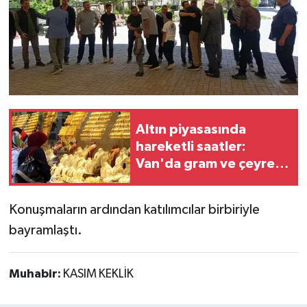
Altın piyasasında
hareketli saatler:
Van'da gram ve çeyrek
altın ne kadar oldu?
Konuşmaların ardından katılımcılar birbiriyle
bayramlaştı.
Muhabir:
KASIM KEKLİK