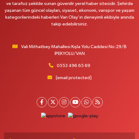
ve tarafsız şekilde sunan güvenilir yerel haber sitesidir. Şehirde
Çağatay Eczanesi
yaşanan tüm güncel olayları, siyaset, ekonomi, vanspor ve yaşam
MAHMUDİYE MAH.VAN-SARAY YOLU 113 D
kategorilerindeki haberleri Van Olay’ın deneyimli ekibiyle anında
takip edebilirsiniz.
0 (432) 712 22 42
Yol Tarifi Al
Yuva Eczanesi
Vali Mithatbey Mahallesi Kışla Yolu Caddesi No:29/B
YENİŞEHİR MAH. 117.SOKAK 7-9Ahastane karşısı
İPEKYOLU/VAN
0 (432) 451 31 51
Yol Tarifi Al
0553 496 65 69
Yağmur Karaman Eczanesi
[email protected]
SÜPHAN MAH. 12000 SOKAK NO:14 A 8 NOLU SAĞLIK OCAĞI KARŞISI
0 (552) 862 74 84
Yol Tarifi Al
Nefes Eczanesi
MAREŞAL FEVZİ ÇAKMAK CADDESİ EZBERCİLER İŞ MERKEZİ B BLOK
NO:4B
0 (432) 215 73 71
Yol Tarifi Al