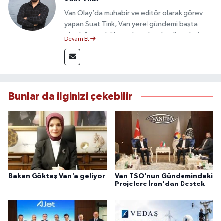
Van Olay’da muhabir ve editör olarak görev
yapan Suat Tink, Van yerel gündemi başta
olmak üzere bölgesel ve ulusal gelişmeleri
Devam Et
yakından takip etmektedir. İletişim Fakültesi
mezunu olan Tink, sahadan edindiği bilgilerle
doğruluk, tarafsızlık ve etik ilkeler
çerçevesinde güvenilir ve hızlı habercilik
anlayışını benimsemektedir.
Bunlar da ilginizi çekebilir
Bakan Göktaş Van'a geliyor
Van TSO'nun Gündemindeki
Projelere İran'dan Destek