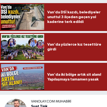
Van’da DSİ kazdı, belediyeler
unuttu! 3 ilçeden geçen yol
kaderine terk edildi
Van'da yüzlerce kız tesettüre
girdi
Van'da iki bölge artık sit alanı!
Yapılaşmaya tamamen yasak
VANOLAY.COM MUHABIRI
Suat Tink