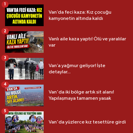
1
Van’da feci kaza: Kız çocuğu
kamyonetin altında kaldı
2
Vanlı aile kaza yaptı! Ölü ve yaralılar
var
3
Van’a yağmur geliyor! İşte
detaylar...
4
Van'da iki bölge artık sit alanı!
Yapılaşmaya tamamen yasak
5
Van'da yüzlerce kız tesettüre girdi