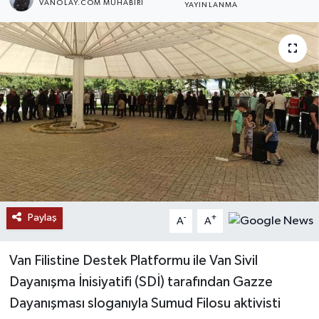
VANOLAY.COM MUHABIRI
YAYINLANMA
RESMİ İLANLAR
Paylaş
-
+
A
A
Van Filistine Destek Platformu ile Van Sivil
Dayanışma İnisiyatifi (SDİ) tarafından Gazze
Dayanışması sloganıyla Sumud Filosu aktivisti