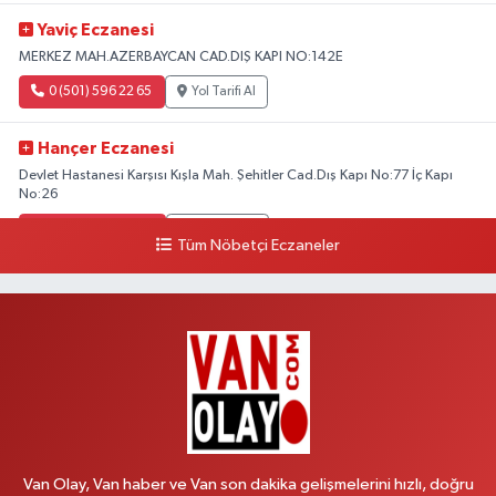
Yaviç Eczanesi
MERKEZ MAH.AZERBAYCAN CAD.DIŞ KAPI NO:142E
0 (501) 596 22 65
Yol Tarifi Al
Hançer Eczanesi
Devlet Hastanesi Karşısı Kışla Mah. Şehitler Cad.Dış Kapı No:77 İç Kapı
No:26
0 (543) 204 39 32
Yol Tarifi Al
Tüm Nöbetçi Eczaneler
Hilal Eczanesi
İSTASYON MAH.MEHMETPAŞA CAD.NO:44 1
0 (552) 876 65 00
Yol Tarifi Al
Peker Eczanesi
ÖZEL AKDAMAR HASTANESİ KARŞISI HATUNİYE MAH.ASMİN SK.NO:11
0 (535) 230 06 50
Yol Tarifi Al
Van Olay, Van haber ve Van son dakika gelişmelerini hızlı, doğru