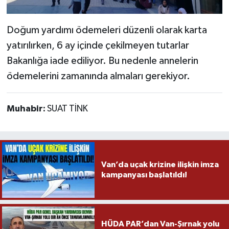
Doğum yardımı ödemeleri düzenli olarak karta
yatırılırken, 6 ay içinde çekilmeyen tutarlar
Bakanlığa iade ediliyor. Bu nedenle annelerin
ödemelerini zamanında almaları gerekiyor.
Muhabir:
SUAT TİNK
Van’da uçak krizine ilişkin imza
kampanyası başlatıldı!
HÜDA PAR’dan Van-Şırnak yolu