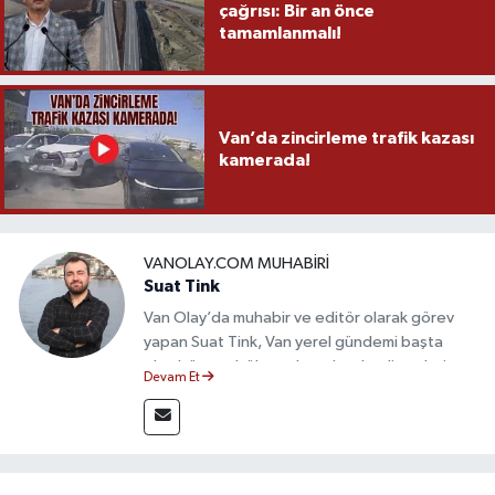
çağrısı: Bir an önce
tamamlanmalı!
Van’da zincirleme trafik kazası
kamerada!
VANOLAY.COM MUHABIRI
Suat Tink
Van Olay’da muhabir ve editör olarak görev
yapan Suat Tink, Van yerel gündemi başta
olmak üzere bölgesel ve ulusal gelişmeleri
Devam Et
yakından takip etmektedir. İletişim Fakültesi
mezunu olan Tink, sahadan edindiği bilgilerle
doğruluk, tarafsızlık ve etik ilkeler
çerçevesinde güvenilir ve hızlı habercilik
anlayışını benimsemektedir.