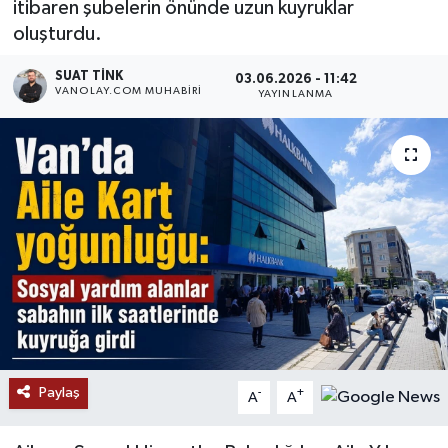
itibaren şubelerin önünde uzun kuyruklar
oluşturdu.
RESMİ İLANLAR
SUAT TINK
03.06.2026 - 11:42
VANOLAY.COM MUHABIRI
YAYINLANMA
Paylaş
-
+
A
A