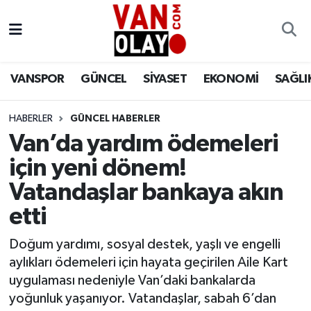
Vanspor
Van Nöbetçi Eczaneler
VANSPOR
GÜNCEL
SİYASET
EKONOMİ
SAĞLI
Güncel
Van Hava Durumu
HABERLER
GÜNCEL HABERLER
Siyaset
Van Namaz Vakitleri
Van’da yardım ödemeleri
Ekonomi
Van Trafik Yoğunluk Haritası
için yeni dönem!
Vatandaşlar bankaya akın
Sağlık
Süper Lig Puan Durumu ve Fikstür
etti
Eğitim
Tüm Manşetler
Doğum yardımı, sosyal destek, yaşlı ve engelli
aylıkları ödemeleri için hayata geçirilen Aile Kart
Bilim & Teknoloji
Son Dakika Haberleri
uygulaması nedeniyle Van’daki bankalarda
yoğunluk yaşanıyor. Vatandaşlar, sabah 6’dan
Dünya
Haber Arşivi