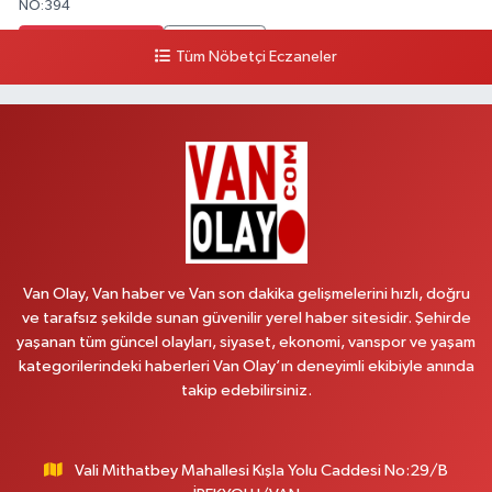
NO:394
0 (533) 348 25 87
Yol Tarifi Al
Tüm Nöbetçi Eczaneler
Lütfiye Hanım Eczanesi
BAHÇİVAN MAH.15 TEMMUZ ŞEHİTLERİ CAD.NO:36B ÖZEL LOKMAN
HEKİM HASTANESİ ACİL KARŞISI
0 (501) 048 96 88
Yol Tarifi Al
Emek Eczanesi
MAHMUDİYE MAH.ATATÜRK CAD.NO:17B
Van Olay, Van haber ve Van son dakika gelişmelerini hızlı, doğru
0 (531) 621 69 65
Yol Tarifi Al
ve tarafsız şekilde sunan güvenilir yerel haber sitesidir. Şehirde
yaşanan tüm güncel olayları, siyaset, ekonomi, vanspor ve yaşam
Onay Eczanesi
kategorilerindeki haberleri Van Olay’ın deneyimli ekibiyle anında
MERAŞEL FEVZİ ÇAKMAK CAD. KÜLTÜR SARAYI KIZILAY KAN MERKEZİ
takip edebilirsiniz.
KARŞISI DIŞ KAPI NO:25B
0 (432) 212 66 67
Yol Tarifi Al
Vali Mithatbey Mahallesi Kışla Yolu Caddesi No:29/B
Yenı Derman Eczanesi