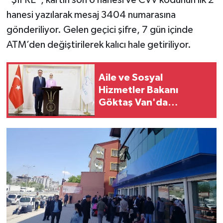
“ŞİFRE”, kartın son 6 hanesi ve CVV kodunun ilk 2
hanesi yazılarak mesaj 3404 numarasına
gönderiliyor. Gelen geçici şifre, 7 gün içinde
ATM’den değiştirilerek kalıcı hale getiriliyor.
Aile ve Sosyal
Hizmetler Bakanı
Göktaş Van'da
temaslarda bulundu