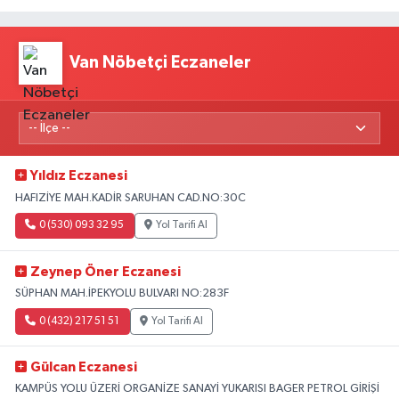
Van Nöbetçi Eczaneler
Yıldız Eczanesi
HAFIZİYE MAH.KADİR SARUHAN CAD.NO:30C
0 (530) 093 32 95
Yol Tarifi Al
Zeynep Öner Eczanesi
SÜPHAN MAH.İPEKYOLU BULVARI NO:283F
0 (432) 217 51 51
Yol Tarifi Al
Gülcan Eczanesi
KAMPÜS YOLU ÜZERİ ORGANİZE SANAYİ YUKARISI BAGER PETROL GİRİŞİ