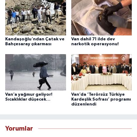
Kandaşoğlu'ndan Çatak ve
Van dahil 71 ilde dev
Bahçesaray çıkarması
narkotik operasyonu!
Van’a yağmur geliyor!
Van’da ‘Terörsüz Türkiye
Sıcaklıklar düşecek…
Kardeşlik Sofrası’ programı
düzenlendi
Yorumlar