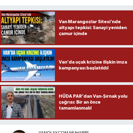
Van Marangozlar Sitesi’nde
altyapı tepkisi: Sanayi yeniden
çamur içinde
Van’da uçak krizine ilişkin imza
kampanyası başlatıldı!
HÜDA PAR’dan Van-Şırnak yolu
çağrısı: Bir an önce
tamamlanmalı!
VANOLAY.COM MUHABIRI