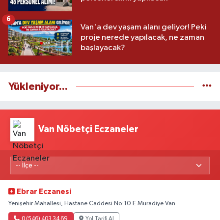
6
Van'a dev yaşam alanı geliyor! Peki
proje nerede yapılacak, ne zaman
başlayacak?
Yükleniyor...
Van Nöbetçi Eczaneler
Ebrar Eczanesi
Yenişehir Mahallesi, Hastane Caddesi No:10 E Muradiye Van
0 (546) 403 34 69
Yol Tarifi Al