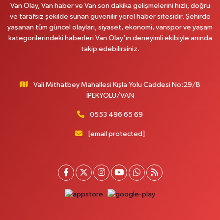
Van Olay, Van haber ve Van son dakika gelişmelerini hızlı, doğru
Yiğit Eczanesi
ve tarafsız şekilde sunan güvenilir yerel haber sitesidir. Şehirde
yaşanan tüm güncel olayları, siyaset, ekonomi, vanspor ve yaşam
Hatuniye Mahallesi, Asmin Sokak No:3 A İpekyolu Van
kategorilerindeki haberleri Van Olay’ın deneyimli ekibiyle anında
0 (432) 217 11 10
Yol Tarifi Al
takip edebilirsiniz.
Akdağ Eczanesi
Süphan Mahallesi, İpekyolu Caddesi No:283 G Edremit Van
Vali Mithatbey Mahallesi Kışla Yolu Caddesi No:29/B
İPEKYOLU/VAN
0 (542) 378 02 68
Yol Tarifi Al
0553 496 65 69
Ozan Eczanesi
Serhat Mahallesi, Cumhuriyet Bulvarı No:137 E İpekyolu Van
[email protected]
0 (542) 384 45 20
Yol Tarifi Al
Gevaş Eczanesi
Orta Mahallesi, Sakarya Caddesi No:1 C Gevaş Van
0 (537) 031 18 82
Yol Tarifi Al