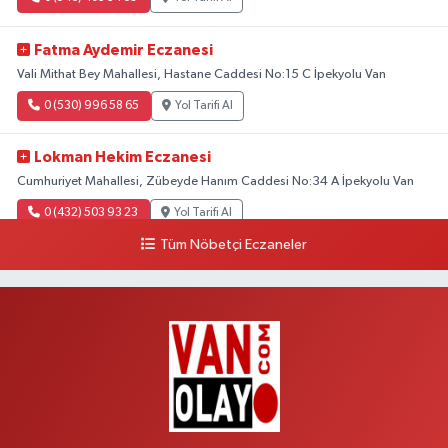
Fatma Aydemir Eczanesi
Vali Mithat Bey Mahallesi, Hastane Caddesi No:15 C İpekyolu Van
0 (530) 996 58 65
Yol Tarifi Al
Lokman Hekim Eczanesi
Cumhuriyet Mahallesi, Zübeyde Hanım Caddesi No:34 A İpekyolu Van
0 (432) 503 93 23
Yol Tarifi Al
Tüm Nöbetçi Eczaneler
Hekimoğlu Eczanesi
Vanyolu Mahallesi, Kara Yusuf Bey Bulvarı No:102 F Erciş Van
0 (541) 147 65 65
Yol Tarifi Al
Koç Eczanesi
Cumhuriyet Mahallesi, Konak Sokak No:6 Gürpınar Van
0 (530) 442 24 65
Yol Tarifi Al