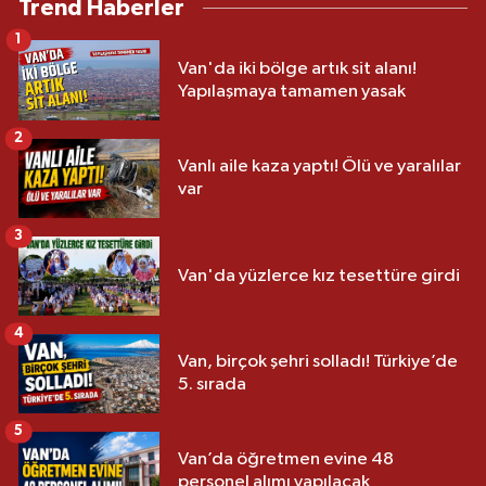
Trend Haberler
1
Van'da iki bölge artık sit alanı!
Yapılaşmaya tamamen yasak
2
Vanlı aile kaza yaptı! Ölü ve yaralılar
var
3
Van'da yüzlerce kız tesettüre girdi
4
Van, birçok şehri solladı! Türkiye’de
5. sırada
5
Van’da öğretmen evine 48
personel alımı yapılacak