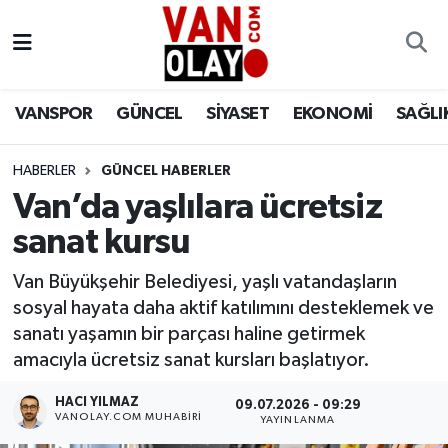
Vanspor
Van Nöbetçi Eczaneler
VANSPOR
GÜNCEL
SİYASET
EKONOMİ
SAĞLI
Güncel
Van Hava Durumu
HABERLER
GÜNCEL HABERLER
Siyaset
Van Namaz Vakitleri
Van’da yaşlılara ücretsiz
Ekonomi
Van Trafik Yoğunluk Haritası
sanat kursu
Sağlık
Süper Lig Puan Durumu ve Fikstür
Van Büyükşehir Belediyesi, yaşlı vatandaşların
sosyal hayata daha aktif katılımını desteklemek ve
Eğitim
Tüm Manşetler
sanatı yaşamın bir parçası haline getirmek
amacıyla ücretsiz sanat kursları başlatıyor.
Bilim & Teknoloji
Son Dakika Haberleri
HACI YILMAZ
09.07.2026 - 09:29
VANOLAY.COM MUHABIRI
YAYINLANMA
Dünya
Haber Arşivi