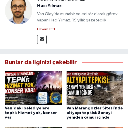
Hacı Yılmaz
Van Olay’da muhabir ve editör olarak görev
yapan Hacı Yılmaz, 19 yıllık gazetecilik
deneyimiyle Van yerel gündemi başta olmak
Devam Et
üzere bölgesel ve ulusal gelişmeleri sahadan
takip etmektedir. Editoryal sürece katkı sunan
Yılmaz, tarafsızlık, doğruluk ve etik ilkeler
çerçevesinde ürettiği haberlerle kamuoyunu
güvenilir kaynaklara dayalı olarak
Bunlar da ilginizi çekebilir
bilgilendirmektedir.
Van'daki belediyelere
Van Marangozlar Sitesi’nde
tepki: Hizmet yok, konser
altyapı tepkisi: Sanayi
var
yeniden çamur içinde