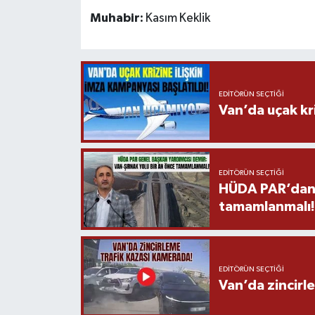
Muhabir:
Kasım Keklik
EDITÖRÜN SEÇTIĞI
Van’da uçak kri
EDITÖRÜN SEÇTIĞI
HÜDA PAR’dan V
tamamlanmalı!
EDITÖRÜN SEÇTIĞI
Van’da zincirl