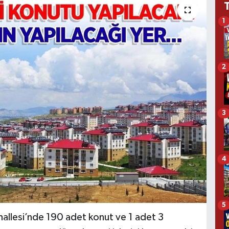
1
2
3
4
5
hallesi’nde 190 adet konut ve 1 adet 3