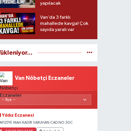
yapılacak
Van’da 3 farklı
mahallede kavga! Çok
sayıda yaralı var
ükleniyor...
Van Nöbetçi Eczaneler
Yıldız Eczanesi
AFIZİYE MAH.KADİR SARUHAN CAD.NO:30C