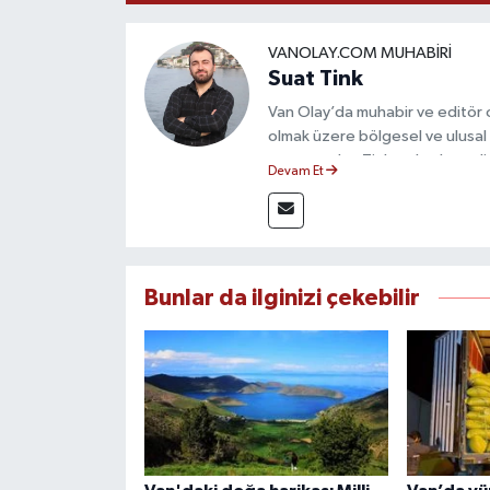
VANOLAY.COM MUHABIRI
Suat Tink
Van Olay’da muhabir ve editör 
olmak üzere bölgesel ve ulusal 
mezunu olan Tink, sahadan edindiğ
Devam Et
çerçevesinde güvenilir ve hızlı 
Bunlar da ilginizi çekebilir