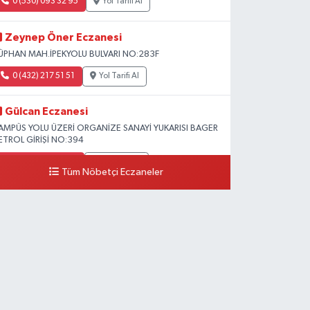
0 (530) 093 32 95
Yol Tarifi Al
Zeynep Öner Eczanesi
ÜPHAN MAH.İPEKYOLU BULVARI NO:283F
0 (432) 217 51 51
Yol Tarifi Al
Gülcan Eczanesi
AMPÜS YOLU ÜZERİ ORGANİZE SANAYİ YUKARISI BAGER
ETROL GİRİŞİ NO:394
0 (533) 348 25 87
Yol Tarifi Al
Tüm Nöbetçi Eczaneler
Lütfiye Hanım Eczanesi
AHÇİVAN MAH.15 TEMMUZ ŞEHİTLERİ CAD.NO:36B
ZEL LOKMAN HEKİM HASTANESİ ACİL KARŞISI
0 (501) 048 96 88
Yol Tarifi Al
Emek Eczanesi
AHMUDİYE MAH.ATATÜRK CAD.NO:17B