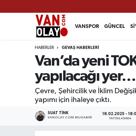
Vanspor
Van Nöbetçi Eczaneler
VANSPOR
GÜNCEL
Sİ
Güncel
Van Hava Durumu
HABERLER
GEVAŞ HABERLERİ
Siyaset
Van Namaz Vakitleri
Van’da yeni TOKİ
Ekonomi
Van Trafik Yoğunluk Haritası
yapılacağı yer…
Sağlık
Süper Lig Puan Durumu ve Fikstür
Çevre, Şehircilik ve İklim Değiş
yapımı için ihaleye çıktı.
Eğitim
Tüm Manşetler
SUAT TINK
18.02.2025 - 18:
Bilim & Teknoloji
Son Dakika Haberleri
VANOLAY.COM MUHABIRI
YAYINLANMA
Dünya
Haber Arşivi