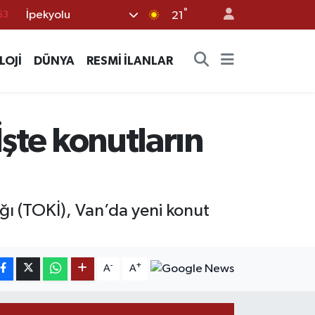
°
İpekyolu
16
21
02
LOJİ
DÜNYA
RESMİ İLANLAR
07
45
70
İşte konutların
63
ığı (TOKİ), Van’da yeni konut
-
+
A
A