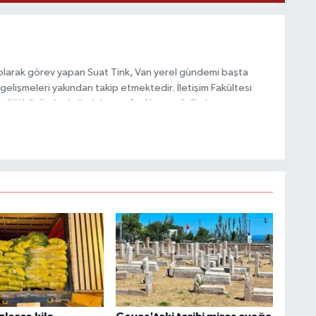
C
olarak görev yapan Suat Tink, Van yerel gündemi başta
gelişmeleri yakından takip etmektedir. İletişim Fakültesi
i bilgilerle doğruluk, tarafsızlık ve etik ilkeler
A
habercilik anlayışını benimsemektedir.
A
N