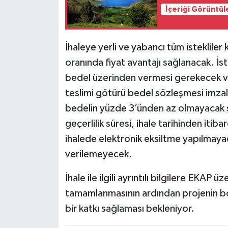
İçeriği Görüntül
İhaleye yerli ve yabancı tüm istekliler k
oranında fiyat avantajı sağlanacak. İste
bedel üzerinden vermesi gerekecek ve
teslimi götürü bedel sözleşmesi imzala
bedelin yüzde 3’ünden az olmayacak şek
geçerlilik süresi, ihale tarihinden itib
ihalede elektronik eksiltme yapılmaya
verilemeyecek.
İhale ile ilgili ayrıntılı bilgilere EKAP ü
tamamlanmasının ardından projenin bö
bir katkı sağlaması bekleniyor.