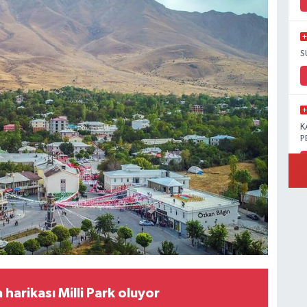
S
K
P
B
Ö
harikası Milli Park oluyor
M