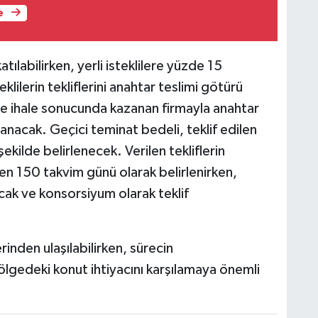
e
atılabilirken, yerli isteklilere yüzde 15
M
K
klilerin tekliflerini anahtar teslimi götürü
 ihale sonucunda kazanan firmayla anahtar
nacak. Geçici teminat bedeli, teklif edilen
ilde belirlenecek. Verilen tekliflerin
H
E
aren 150 takvim günü olarak belirlenirken,
H
cak ve konsorsiyum olarak teklif
6
zerinden ulaşılabilirken, sürecin
lgedeki konut ihtiyacını karşılamaya önemli
K