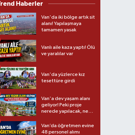
Trend Haberler
Van'da iki bölge artık sit
alanı! Yapılaşmaya
tamamen yasak
Vanlı aile kaza yaptı! Ölü
ve yaralılar var
Van'da yüzlerce kız
tesettüre girdi
Van'a dev yaşam alanı
geliyor! Peki proje
nerede yapılacak, ne
zaman başlayacak?
Van’da öğretmen evine
48 personel alımı