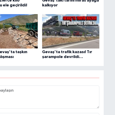
lerce kilo
Gevaş'taki tarihi miras ayağa
 ele geçirildi!
kalkıyor
evaş’ta taşkın
Gevaş’ta trafik kazası! Tır
lışması
şarampole devrildi…