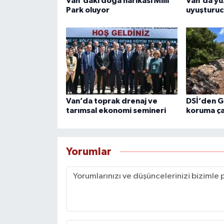
Van'daki doğa harikası Milli
Van’da yüz
Park oluyor
uyuşturucu
Van’da toprak drenaj ve
DSİ’den G
tarımsal ekonomi semineri
koruma ça
Yorumlar