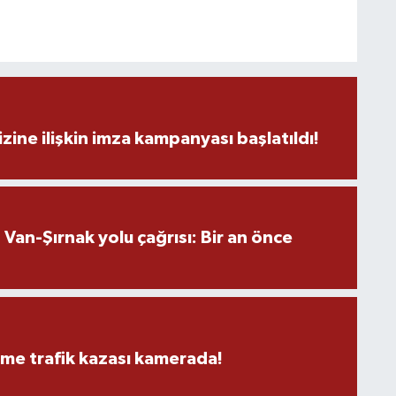
S
K
zine ilişkin imza kampanyası başlatıldı!
B
N
an-Şırnak yolu çağrısı: Bir an önce
V
Y
eme trafik kazası kamerada!