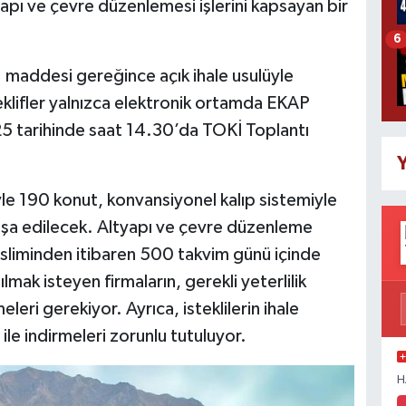
tyapı ve çevre düzenlemesi işlerini kapsayan bir
6
 maddesi gereğince açık ihale usulüyle
teklifler yalnızca elektronik ortamda EKAP
25 tarihinde saat 14.30’da TOKİ Toplantı
Y
yle 190 konut, konvansiyonel kalıp sistemiyle
inşa edilecek. Altyapı ve çevre düzenleme
tesliminden itibaren 500 takvim günü içinde
mak isteyen firmaların, gerekli yeterlilik
eri gerekiyor. Ayrıca, isteklilerin ihale
le indirmeleri zorunlu tutuluyor.
H