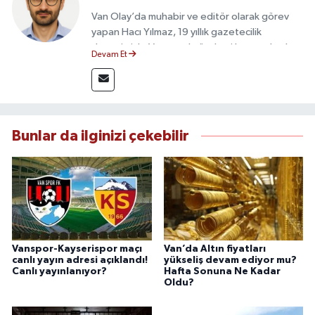
Van Olay’da muhabir ve editör olarak görev
yapan Hacı Yılmaz, 19 yıllık gazetecilik
deneyimiyle Van yerel gündemi başta olmak
Devam Et
üzere bölgesel ve ulusal gelişmeleri sahadan
takip etmektedir. Editoryal sürece katkı sunan
Yılmaz, tarafsızlık, doğruluk ve etik ilkeler
çerçevesinde ürettiği haberlerle kamuoyunu
güvenilir kaynaklara dayalı olarak
Bunlar da ilginizi çekebilir
bilgilendirmektedir.
Vanspor-Kayserispor maçı
Van’da Altın fiyatları
canlı yayın adresi açıklandı!
yükseliş devam ediyor mu?
Canlı yayınlanıyor?
Hafta Sonuna Ne Kadar
Oldu?