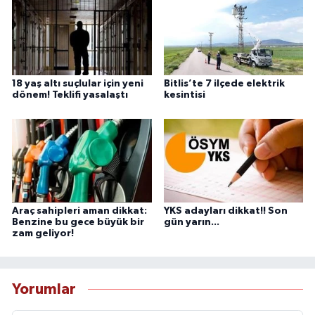
18 yaş altı suçlular için yeni
Bitlis’te 7 ilçede elektrik
dönem! Teklifi yasalaştı
kesintisi
Araç sahipleri aman dikkat:
YKS adayları dikkat!! Son
Benzine bu gece büyük bir
gün yarın...
zam geliyor!
Yorumlar