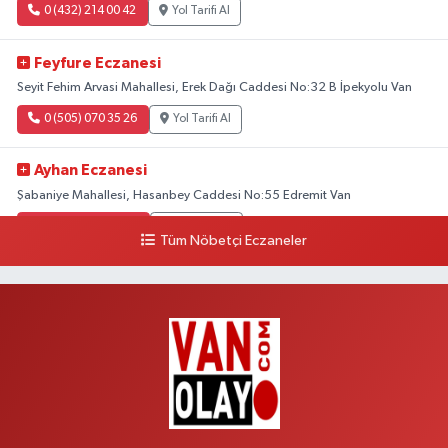
0 (432) 214 00 42
Yol Tarifi Al
Feyfure Eczanesi
Seyit Fehim Arvasi Mahallesi, Erek Dağı Caddesi No:32 B İpekyolu Van
0 (505) 070 35 26
Yol Tarifi Al
Ayhan Eczanesi
Şabaniye Mahallesi, Hasanbey Caddesi No:55 Edremit Van
0 (505) 636 94 65
Yol Tarifi Al
Tüm Nöbetçi Eczaneler
Baran Eczanesi
Şehit Jandarma Binbaşı Cesur Mahallesi, Vali Münir Karaloğlu Caddesi
No:6 D Çaldıran Van
0 (538) 376 47 15
Yol Tarifi Al
Vitamin Eczanesi
Vanyolu Mahallesi, Kara Yusuf Bey Caddesi No:99 B Erciş Van