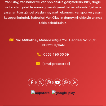
Van Olay, Van haber ve Van son dakika gelişmelerini hızlı, doğru
0 (432) 351 02 96
Yol Tarifi Al
ve tarafsız şekilde sunan güvenilir yerel haber sitesidir. Şehirde
yaşanan tüm güncel olayları, siyaset, ekonomi, vanspor ve yaşam
Koç Eczanesi
kategorilerindeki haberleri Van Olay’ın deneyimli ekibiyle anında
Cumhuriyet Mahallesi, Konak Sokak No:6 Gürpınar Van
takip edebilirsiniz.
0 (530) 442 24 65
Yol Tarifi Al
Vali Mithatbey Mahallesi Kışla Yolu Caddesi No:29/B
Engin Eczanesi
İPEKYOLU/VAN
Beyazıt Mahallesi, Zeylan Caddesi No:46 A Erciş Van
0 (432) 351 55 50
Yol Tarifi Al
0553 496 65 69
[email protected]
Muhammed Eczanesi
Mahmudiye Mahallesi, Atatürk Caddesi No:29 D Özalp Van
0 (432) 712 22 87
Yol Tarifi Al
Otogar Eczanesi
İstasyon Mahallesi, Terminal Caddesi No:17 A Tuşba Van
0 (501) 155 62 65
Yol Tarifi Al