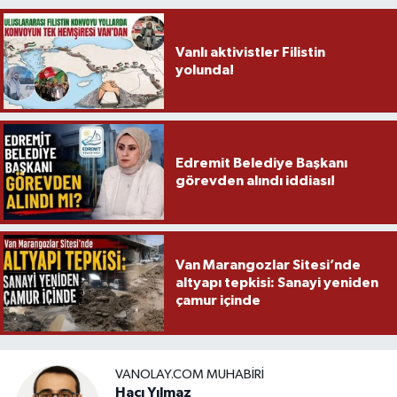
Vanlı aktivistler Filistin
yolunda!
Edremit Belediye Başkanı
görevden alındı iddiası!
Van Marangozlar Sitesi’nde
altyapı tepkisi: Sanayi yeniden
çamur içinde
VANOLAY.COM MUHABIRI
Hacı Yılmaz