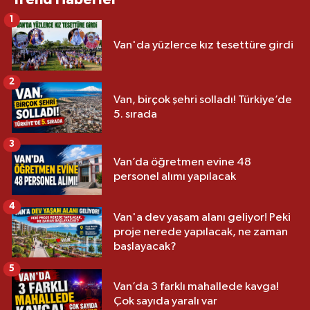
1
Van'da yüzlerce kız tesettüre girdi
2
Van, birçok şehri solladı! Türkiye’de
5. sırada
3
Van’da öğretmen evine 48
personel alımı yapılacak
4
Van'a dev yaşam alanı geliyor! Peki
proje nerede yapılacak, ne zaman
başlayacak?
5
Van’da 3 farklı mahallede kavga!
Çok sayıda yaralı var