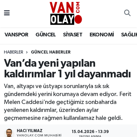
Vanspor
Van Nöbetçi Eczaneler
VANSPOR
GÜNCEL
SİYASET
EKONOMİ
SAĞLI
Güncel
Van Hava Durumu
HABERLER
GÜNCEL HABERLER
Siyaset
Van Namaz Vakitleri
Van’da yeni yapılan
Ekonomi
Van Trafik Yoğunluk Haritası
kaldırımlar 1 yıl dayanmadı
Sağlık
Süper Lig Puan Durumu ve Fikstür
Van, altyapı ve üstyapı sorunlarıyla sık sık
gündemdeki yerini korumaya devam ediyor. Ferit
Eğitim
Tüm Manşetler
Melen Caddesi’nde geçtiğimiz sonbaharda
yenilenen kaldırımlar, üzerinden aylar
Bilim & Teknoloji
Son Dakika Haberleri
geçmemesine rağmen kullanılamaz hale geldi.
HACI YILMAZ
Dünya
Haber Arşivi
15.04.2026 - 13:39
VANOLAY.COM MUHABIRI
YAYINLANMA